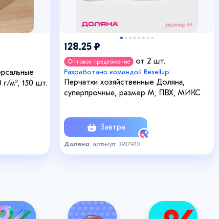
128.25 ₽
от 2 шт.
Оптовое предложение
ерсальные
Разработано командой Resellup
Перчатки хозяйственные Доляна,
 г/м², 150 шт.
суперпрочные, размер M, ПВХ, МИКС
Завтра
Доляна
, артикул: 3937920