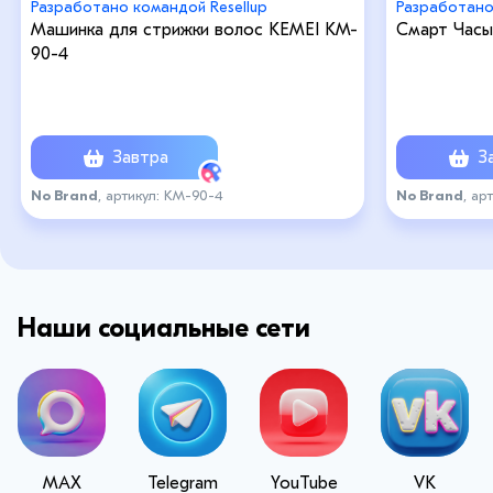
Разработано командой Resellup
Разработано
Машинка для стрижки волос KEMEI KM-
Смарт Часы
90-4
Завтра
За
No Brand
, артикул: KM-90-4
No Brand
, ар
Наши социальные сети
MAX
Telegram
YouTube
VK