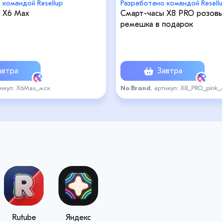
 командой Resellup
Разработано командой Resell
 X6 Max
Смарт-часы Х8 PRO розовы
ремешка в подарок
втра
Завтра
тикул: X6Max_мск
No Brand
, артикул: Х8_PRO_pink
Rutube
Яндекс