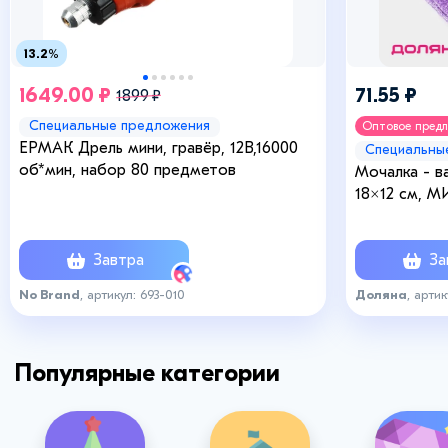
13.2%
1649.00 ₽
71.55 ₽
1899 ₽
Специальные предложения
Оптовое пред
ЕРМАК Дрель мини, гравёр, 12В,16000
Специальны
об*мин, набор 80 предметов
Мочалка - в
18×12 см, М
Завтра
За
No Brand
, артикул: 693-010
Доляна
, артик
Популярные категории