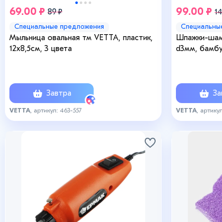
69.00 ₽
99.00 ₽
89 ₽
14
Специальные предложения
Специальны
Мыльница овальная тм VETTA, пластик,
Шпажки-шам
12х8,5см, 3 цвета
d3мм, бамбу
Завтра
За
VETTA
, артикул: 463-557
VETTA
, артику