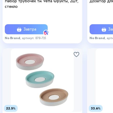
Набор трубочек тм Vetta Фрукты, 2шт,
Дозатор для
стекло
Завтра
За
No Brand
, артикул: 878-735
No Brand
, арт
22.5%
33.6%