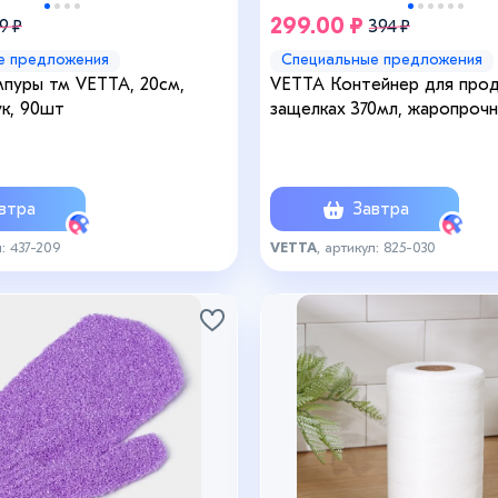
299.00 ₽
9 ₽
394 ₽
е предложения
Специальные предложения
пуры тм VETTA, 20см,
VETTA Контейнер для прод
к, 90шт
защелках 370мл, жаропроч
втра
Завтра
л: 437-209
VETTA
, артикул: 825-030