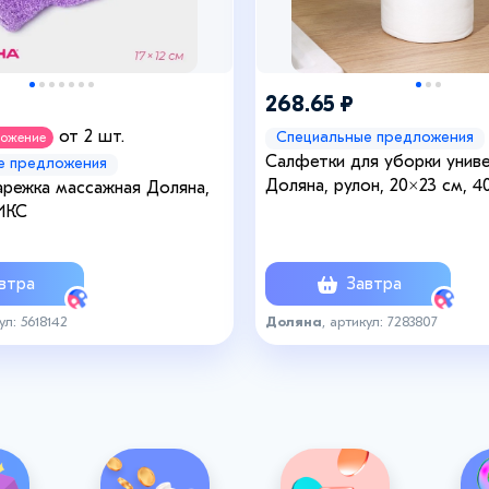
268.65 ₽
от 2 шт.
Специальные предложения
ложение
Салфетки для уборки унив
е предложения
Доляна, рулон, 20×23 см, 40
арежка массажная Доляна,
ИКС
втра
Завтра
ул: 5618142
Доляна
, артикул: 7283807