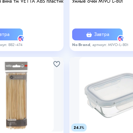
 вина тм VETTA ABS пластик
Умные очки MIVO L-801
втра
Завтра
икул: 882-474
No Brand
, артикул: MIVO-L-801
24.1%