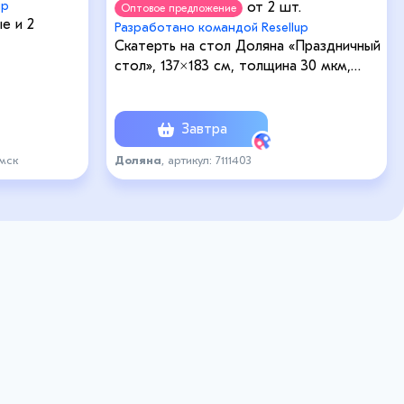
up
от 2 шт.
Оптовое предложение
е и 2
Разработано командой Resellup
Скатерть на стол Доляна «Праздничный
стол», 137×183 см, толщина 30 мкм,
белая
Завтра
_мск
Доляна
, артикул: 7111403