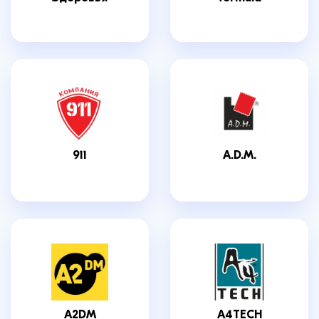
911
A.D.M.
A2DM
A4TECH