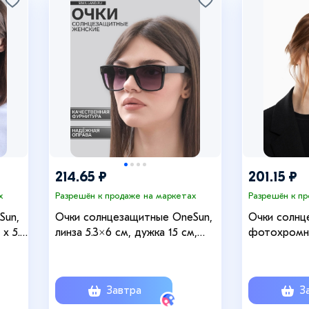
214.65 ₽
201.15 ₽
х
Разрешён к продаже на маркетах
Разрешён к п
Sun,
Очки солнцезащитные OneSun,
Очки солнц
 х 5.5
линза 5.3×6 см, дужка 15 см,
фотохромны
ширина 14 см
14.3 см, шир
х 5.7 см 
Завтра
За