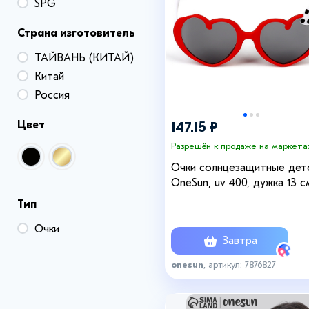
SPG
+6
Страна изготовитель
ТАЙВАНЬ (КИТАЙ)
Китай
Россия
Цвет
147.15 ₽
Разрешён к продаже на маркета
Очки солнцезащитные дет
OneSun, uv 400, дужка 13 с
линза 4.7 х 3.7 см
Тип
Очки
Завтра
onesun
, артикул: 7876827