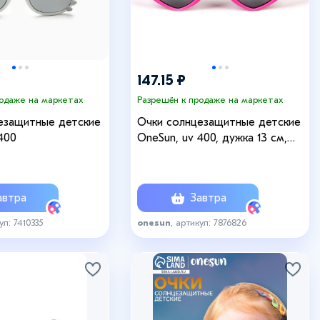
147.15 ₽
родаже на маркетах
Разрешён к продаже на маркетах
езащитные детские
Очки солнцезащитные детские
400
OneSun, uv 400, дужка 13 см,
линза 4.7 х 3.7 см
втра
Завтра
ул: 7410335
onesun
, артикул: 7876826