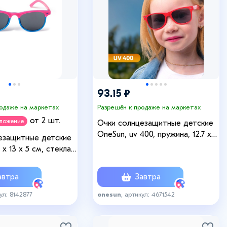
93.15 ₽
родаже на маркетах
Разрешён к продаже на маркетах
от 2 шт.
дложение
Очки солнцезащитные детские
OneSun, uv 400, пружина, 12.7 х
езащитные детские
2.6 х 4 см, линза 4 х 5.4 см
 х 13 х 5 см, стекла
ет малиново-синий
втра
Завтра
ул: 8142877
onesun
, артикул: 4671542