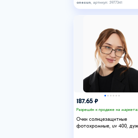
onesun
, артикул: 5977341
187.65 ₽
Разрешён к продаже на маркета
Очки солнцезащитные
фотохромные, uv 400, дуж
13.8 см, ширина 13.4 см, ли