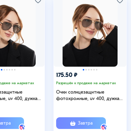
175.50 ₽
родаже на маркетах
Разрешён к продаже на маркетах
езащитные
Очки солнцезащитные
е, uv 400, дужка
фотохромные, uv 400, дужка
ина 13.7 см, линза 5.3
14.3 см, ширина 13.7 см, линза 5.3
107979
х 5.7 см 107979
втра
Завтра