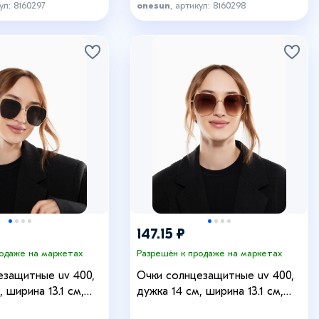
ул: 8160297
onesun
, артикул: 8160298
147.15 ₽
родаже на маркетах
Разрешён к продаже на маркетах
езащитные uv 400,
Очки солнцезащитные uv 400,
, ширина 13.1 см,
дужка 14 см, ширина 13.1 см,
5.7 см
линза 5.6 х 5.7 см