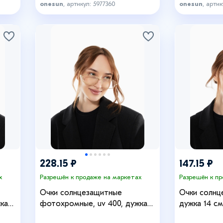
onesun
, артикул: 5977360
onesun
, артик
228.15 ₽
147.15 ₽
х
Разрешён к продаже на маркетах
Разрешён к п
Очки солнцезащитные
Очки солнц
ка
фотохромные, uv 400, дужка
дужка 14 см
нза 4
13.8 см, ширина 13.4 см, линза 4
линза 5.6 х 