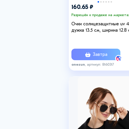
160.65 ₽
Разрешён к продаже на маркета
Очки солнцезащитные uv 4
дужка 13.5 см, ширина 12.8 
линза 4.3 х 5.5 см
Завтра
onesun
, артикул: 8160317