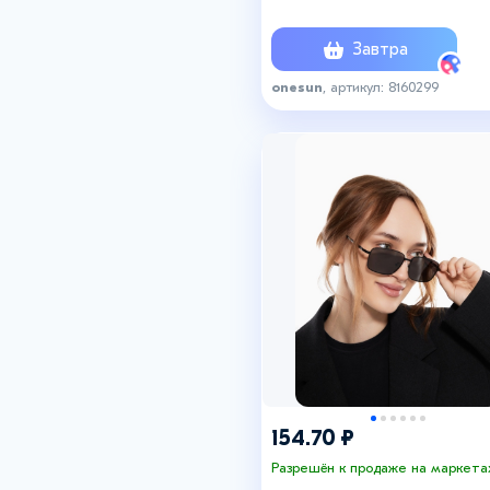
х 5.8 см
Завтра
onesun
, артикул: 8160299
154.70 ₽
Разрешён к продаже на маркета