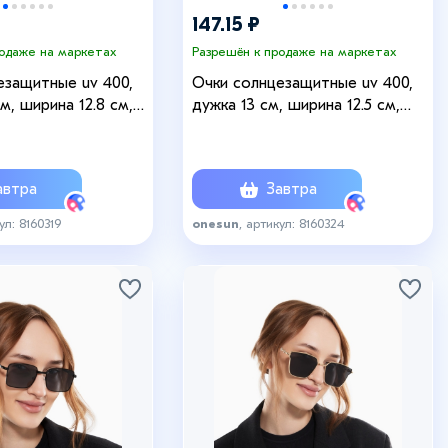
147.15 ₽
родаже на маркетах
Разрешён к продаже на маркетах
езащитные uv 400,
Очки солнцезащитные uv 400,
см, ширина 12.8 см,
дужка 13 см, ширина 12.5 см,
5.4 см
линза 5.1×5.4 см
втра
Завтра
ул: 8160319
onesun
, артикул: 8160324