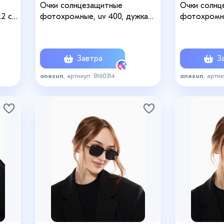
Очки солнцезащитные
Очки солнц
.2 см,
фотохромные, uv 400, дужка
фотохромны
5.5
13.5 см, ширина 12.7 см, линза 5 х
13.5 см, шир
5.5 см
5.5 см
Завтра
За
onesun
, артикул: 8160314
onesun
, артик