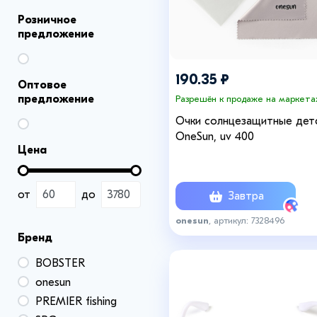
Розничное
предложение
190.35 ₽
Оптовое
предложение
Разрешён к продаже на маркета
Очки солнцезащитные дет
OneSun, uv 400
Цена
от
до
Завтра
onesun
, артикул: 7328496
Бренд
BOBSTER
onesun
PREMIER fishing