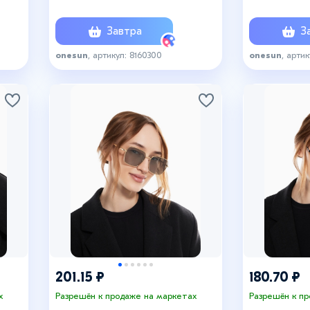
х 5.8 см
Завтра
За
onesun
, артикул: 8160300
onesun
, арти
201.15 ₽
180.70 ₽
х
Разрешён к продаже на маркетах
Разрешён к п