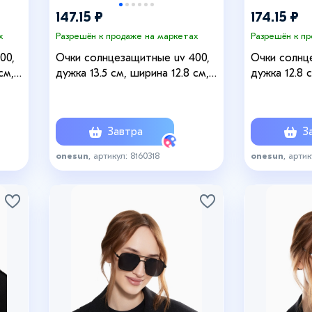
147.15 ₽
174.15 ₽
х
Разрешён к продаже на маркетах
Разрешён к п
00,
Очки солнцезащитные uv 400,
Очки солнц
см,
дужка 13.5 см, ширина 12.8 см,
дужка 12.8 
линза 4.3 х 5.5 см
линза 4.6 х 
Завтра
За
onesun
, артикул: 8160318
onesun
, артик