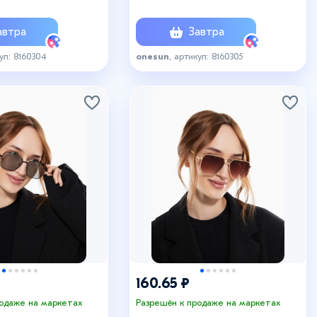
втра
Завтра
кул: 8160304
onesun
, артикул: 8160305
160.65 ₽
родаже на маркетах
Разрешён к продаже на маркетах