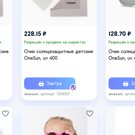
228.15 ₽
128.70 ₽
х
Разрешён к продаже на маркетах
Разрешён к п
ские
Очки солнцезащитные детские
Очки солнц
OneSun, uv 400
OneSun, uv 
Завтра
За
onesun
, артикул: 7328507
onesun
, артик