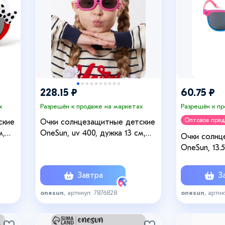
228.15 ₽
60.75 ₽
х
Разрешён к продаже на маркетах
Разрешён к п
Оптовое пре
ские
Очки солнцезащитные детские
м,
OneSun, uv 400, дужка 13 см,
Очки солнц
линза 4.7×3.7 см
OneSun, 13.5
темные, цв
Завтра
За
onesun
, артикул: 7876828
onesun
, артик