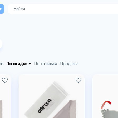
г
не
По скидке
По отзывам
Продажи