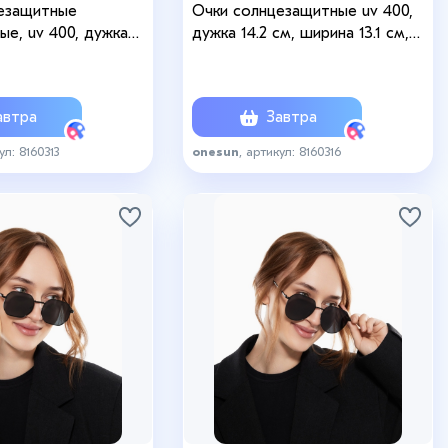
езащитные
Очки солнцезащитные uv 400,
е, uv 400, дужка
дужка 14.2 см, ширина 13.1 см,
ина 12.7 см, линза 5 х
линза 5.1 х 5.9 см
втра
Завтра
ул: 8160313
onesun
, артикул: 8160316