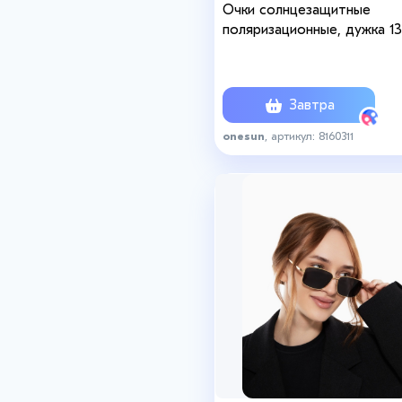
Очки солнцезащитные
поляризационные, дужка 13
ширина 12.8 см, линза 4.3 х 
см
Завтра
onesun
, артикул: 8160311