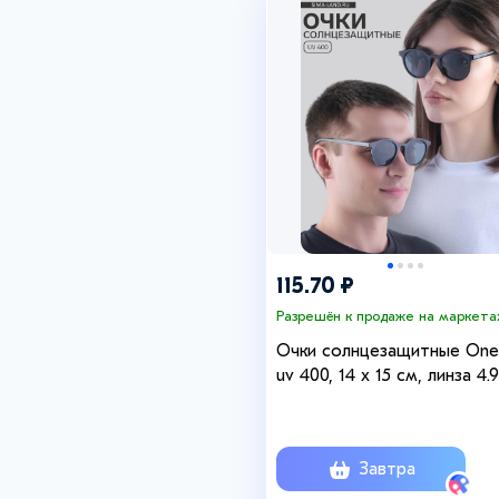
115.70 ₽
Разрешён к продаже на маркета
Очки солнцезащитные One
uv 400, 14 x 15 см, линза 4.9
см, дужка 15 см
Завтра