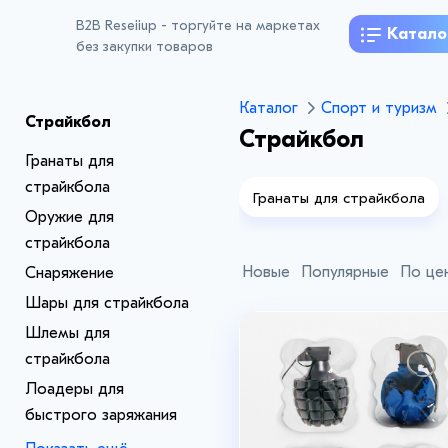
B2B Reseiiup - торгуйте на маркетах
Катало
без закупки товаров
Каталог
Спорт и туризм
Страйкбол
Страйкбол
Гранаты для
страйкбола
Гранаты для страйкбола
Оружие для
страйкбола
Лоадеры для быстрого зар
Новые
Популярные
По це
Снаряжение
Шары для страйкбола
Шлемы для
страйкбола
Лоадеры для
быстрого заряжания