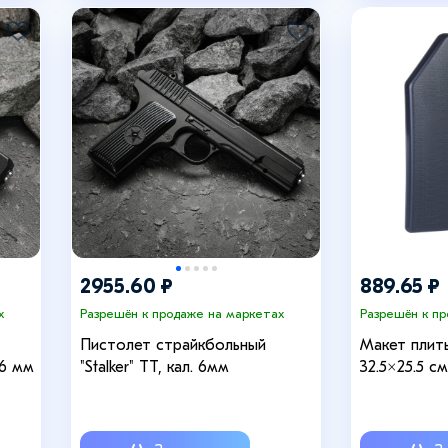
2955.60 ₽
889.65 ₽
х
Разрешён к продаже на маркетах
Разрешён к п
Пистолет страйкбольный
Макет плит
 6 мм
"Stalker" ТТ, кал. 6мм
32.5×25.5 с
черный