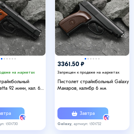
3361.50 ₽
родаже на маркетах
Запрещен к продаже на маркетах
трайкбольный
Пистолет страйкбольный Galaxy
etta 92 мини, кал. 6
Макаров, калибр 6 мм
втра
Завтра
ул: 1501730
Galaxy
, артикул: 1501732