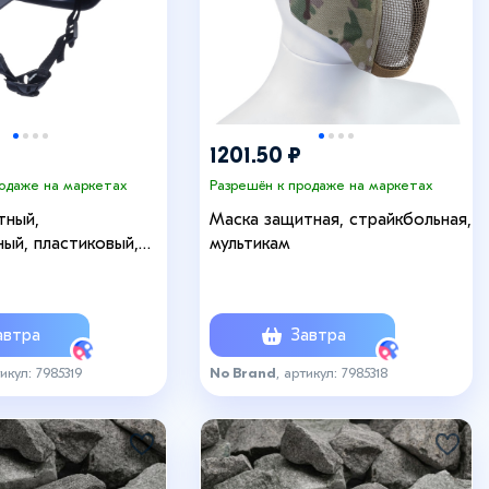
1201.50 ₽
родаже на маркетах
Разрешён к продаже на маркетах
тный,
Маска защитная, страйкбольная,
ый, пластиковый,
мультикам
втра
Завтра
тикул: 7985319
No Brand
, артикул: 7985318