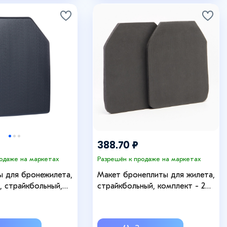
388.70 ₽
родаже на маркетах
Разрешён к продаже на маркетах
ы для бронежилета,
Макет бронеплиты для жилета,
м, страйкбольный,
страйкбольный, комплект - 2
шт, черный, EVA, 30 х 25 х 1.5 см
1078059