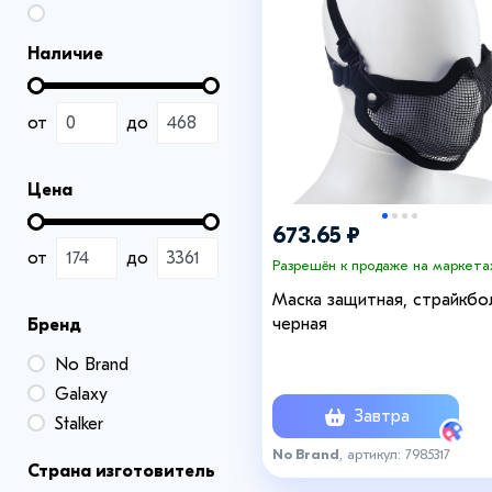
Наличие
от
до
Цена
673.65 ₽
от
до
Разрешён к продаже на маркета
Маска защитная, страйкбол
черная
Бренд
No Brand
Galaxy
Завтра
Stalker
No Brand
, артикул: 7985317
Страна изготовитель