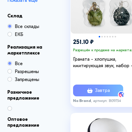
Показать ещё
Склад
Все склады
ЕКБ
251.10 ₽
Реализация на
Разрешён к продаже на маркета
маркетплексе
Граната - хлопушка,
Все
имитирующая звук, набор 
Разрешены
шт.
Запрещены
Завтра
Розничное
предложение
No Brand
, артикул: 8139754
Оптовое
предложение