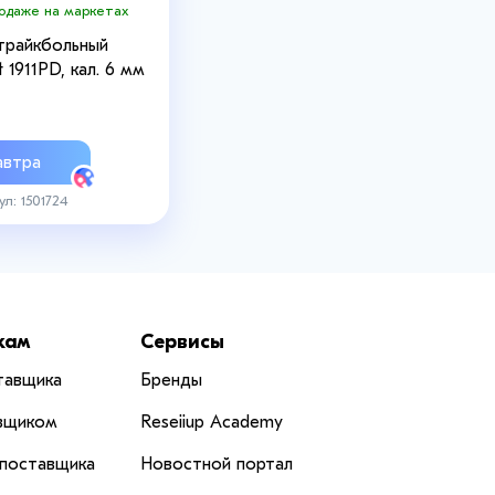
родаже на маркетах
трайкбольный
t 1911PD, кал. 6 мм
втра
ул: 1501724
кам
Сервисы
тавщика
Бренды
вщиком
Reseiiup Аcademy
 поставщика
Новостной портал