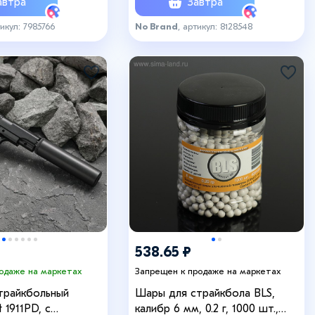
втра
Завтра
тикул: 7985766
No Brand
, артикул: 8128548
₽
538.65 ₽
родаже на маркетах
Запрещен к продаже на маркетах
трайкбольный
Шары для страйкбола BLS,
t 1911PD, с
калибр 6 мм, 0.2 г, 1000 шт.,