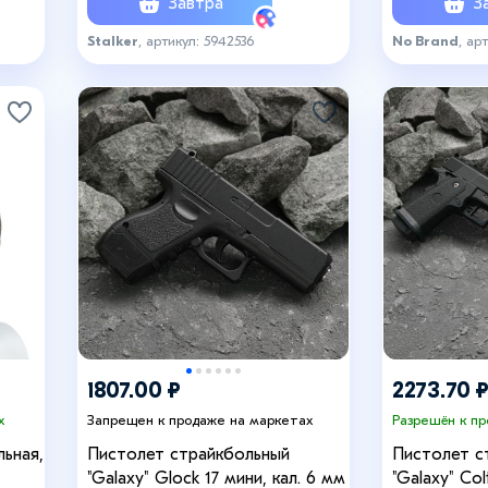
Завтра
За
Stalker
, артикул: 5942536
No Brand
, ар
1807.00 ₽
2273.70 
х
Запрещен к продаже на маркетах
Разрешён к п
ьная,
Пистолет страйкбольный
Пистолет с
"Galaxy" Glock 17 мини, кал. 6 мм
"Galaxy" Col