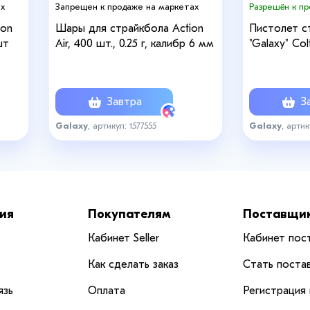
ах
Запрещен к продаже на маркетах
Разрешён к п
ion
Шары для страйкбола Action
Пистолет с
шт
Air, 400 шт., 0.25 г, калибр 6 мм
"Galaxy" Col
Завтра
За
Galaxy
, артикул: 1577555
Galaxy
, артик
ия
Покупателям
Поставщи
Кабинет Seller
Кабинет пос
Как сделать заказ
Стать поста
язь
Оплата
Регистрация