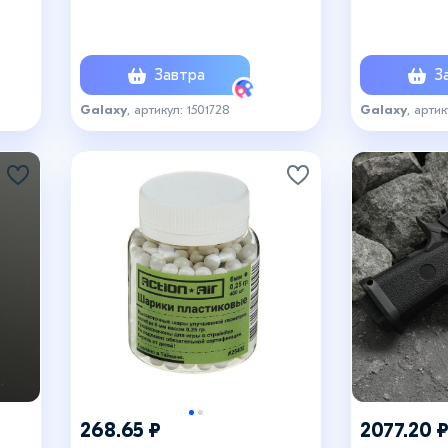
глушителем,
Завтра
За
Galaxy
, артикул: 1501728
Galaxy
, артик
268.65 ₽
2077.20 