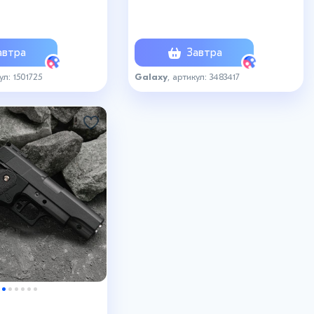
 кал. 6 мм
пластиковые
втра
Завтра
ул: 1501725
Galaxy
, артикул: 3483417
₽