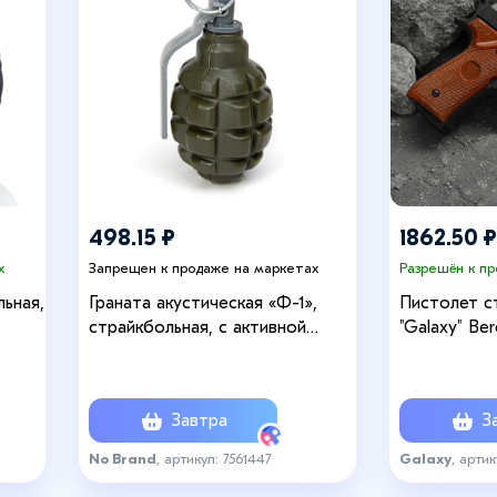
498.15 ₽
1862.50 ₽
х
Запрещен к продаже на маркетах
Разрешён к п
ьная,
Граната акустическая «Ф-1»,
Пистолет с
страйкбольная, с активной
"Galaxy" Ber
чекой
мм
Завтра
За
No Brand
, артикул: 7561447
Galaxy
, артик