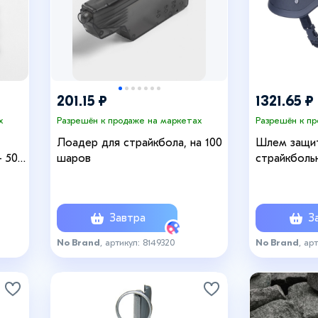
201.15 ₽
1321.65 ₽
х
Разрешён к продаже на маркетах
Разрешён к п
Лоадер для страйкбола, на 100
Шлем защи
- 50
шаров
страйкбольн
чёрный
Завтра
За
No Brand
, артикул: 8149320
No Brand
, ар