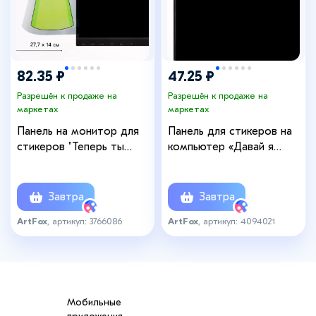
82.35 ₽
47.25 ₽
Разрешён к продаже на
Разрешён к продаже на
маркетах
маркетах
Панель на монитор для
Панель для стикеров на
стикеров "Теперь ты
компьютер «Давай я
знаешь, кто ворует твои
покажу тебе радугу?»
ручки"
Завтра
Завтра
ArtFox
, артикул: 3766086
ArtFox
, артикул: 4094021
Мобильные