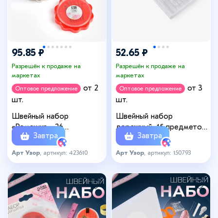
95.85 ₽
52.65 ₽
Разрешён к продаже на
Разрешён к продаже на
маркетах
маркетах
от 2
от 3
Оптовое предложение
Оптовое предложение
шт.
шт.
Швейный набор
Швейный набор
«Ромашка», 26
дорожный, 15 предметов,
Завтра
Завтра
предметов, в
в пластиковом футляре,
пластиковом стакане,
7.5×3.5 см
Арт Узор
, артикул: 423610
Арт Узор
, артикул: 150793
6.5×7.5 см, МИКС