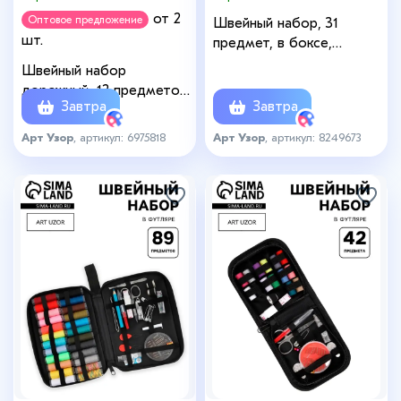
от 2
Оптовое предложение
Швейный набор, 31
шт.
предмет, в боксе,
7.5×7.5×2.5 см
Швейный набор
дорожный, 12 предметов,
Завтра
Завтра
в футляре, 4.2×8 см,
МИКС
Арт Узор
, артикул: 6975818
Арт Узор
, артикул: 8249673
+3