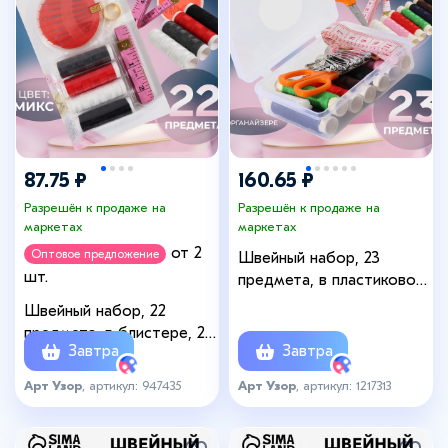
87.75 ₽
160.65 ₽
Разрешён к продаже на
Разрешён к продаже на
маркетах
маркетах
от 2
Оптовое предложение
Швейный набор, 23
шт.
предмета, в пластиковом
контейнере, 9 × 6 × 3 см
Швейный набор, 22
предмета, в блистере, 20
Завтра
Завтра
× 10,5 см, цвет МИКС
Арт Узор
, артикул: 947435
Арт Узор
, артикул: 1217313