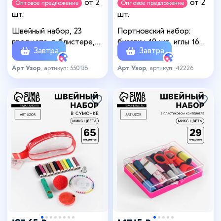
от 2
от 2
Оптовое предложение
Оптовое предложение
шт.
шт.
Швейный набор, 23
Портновский набор:
предмета, в блистере,
булавки 40 шт, иглы 16
Завтра
Завтра
цвет МИКС
шт, в блистере, цвет
МИКС
Арт Узор
, артикул: 550136
Арт Узор
, артикул: 42226