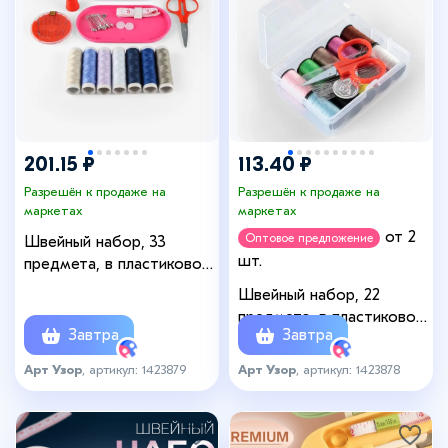
+1
201.15 ₽
113.40 ₽
Разрешён к продаже на
Разрешён к продаже на
маркетах
маркетах
от 2
Оптовое предложение
Швейный набор, 33
шт.
предмета, в пластиковом
контейнере, 12×7×7.5 см,
Швейный набор, 22
МИКС
предмета, в пластиковом
Завтра
Завтра
контейнере, 7.8×5.7×2.7 см
Арт Узор
, артикул: 1423879
Арт Узор
, артикул: 1423878