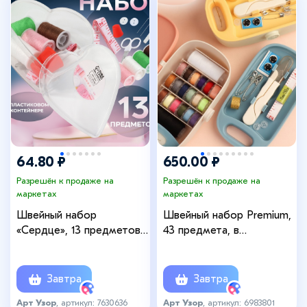
64.80 ₽
650.00 ₽
Разрешён к продаже на
Разрешён к продаже на
маркетах
маркетах
Швейный набор
Швейный набор Premium,
«Сердце», 13 предметов,
43 предмета, в
в пластиковом
двухъярусном боксе, 15,5
контейнере, 7,5 × 7 см,
× 6 см, цвет МИКС
цвет МИКС
Завтра
Завтра
Арт Узор
, артикул: 7630636
Арт Узор
, артикул: 6983801