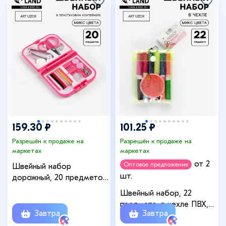
+2
159.30 ₽
101.25 ₽
Разрешён к продаже на
Разрешён к продаже на
маркетах
маркетах
от 2
Оптовое предложение
Швейный набор
шт.
дорожный, 20 предметов,
в складной пластиковой
Швейный набор, 22
коробке, 7×6.5×2 см,
предмета, в чехле ПВХ,
МИКС
Завтра
Завтра
13×9 см, МИКС