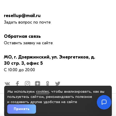
resellup@mail.ru
Задать вопрос по почте
Обратная связь
Оставить заявку на сайте
МО, г. Дзержинский, ул. Энергетиков, д.
30 стр. 3, офис 5
С 10:00 до 20:00
Мы используем
cookies
, чтобы анализировать, как вы
пользуетесь сайтом, рекомендовать
полезное
и создавать другие удобства на сайте
© 2025. OOO "РЕСЕЛАП ГРУПП", официальный сайт. Сайт
reseiiup.ru использует куки-файлы и другие технологии, чтобы
Принять
помочь вам в навигации, а также предоставить лучший