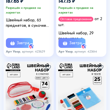
187.65 ₽
147.15 ₽
Разрешён к продаже на
Разрешён к продаже на
маркетах
маркетах
от 2
Оптовое предложение
Швейный набор, 65
шт.
предметов, в сумочке
ПВХ, МИКС
Швейный набор, 29
предметов, в
Завтра
Завтра
пластиковой коробке,
10.5×8×2.5 см, МИКС
Арт Узор
, артикул: 423629
Арт Узор
, артикул: 423614