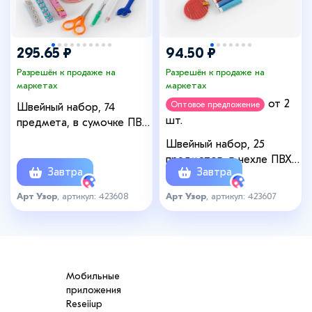
295.65 ₽
94.50 ₽
Разрешён к продаже на
Разрешён к продаже на
маркетах
маркетах
от 2
Оптовое предложение
Швейный набор, 74
шт.
предмета, в сумочке ПВХ,
МИКС
Швейный набор, 25
предметов, в чехле ПВХ,
Завтра
Завтра
МИКС
Арт Узор
, артикул: 423608
Арт Узор
, артикул: 423607
Мобильные
приложения
Reseiiup