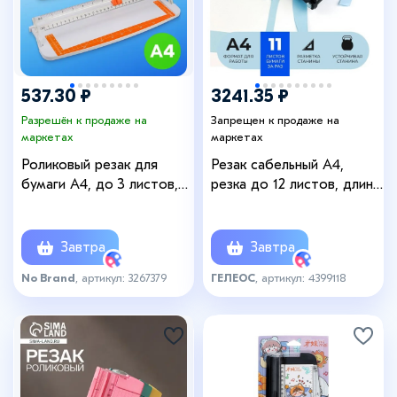
537.30 ₽
3241.35 ₽
Разрешён к продаже на
Запрещен к продаже на
маркетах
маркетах
Роликовый резак для
Резак сабельный A4,
бумаги А4, до 3 листов,
резка до 12 листов, длина
безопасное лезвие, длина
реза 300 мм,
реза 320 мм, в пакете,
металлическая основа,
МИКС
Гелеос РС A4, резка до-12
Завтра
Завтра
No Brand
, артикул: 3267379
ГЕЛЕОС
, артикул: 4399118