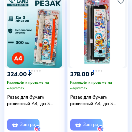
324.00 ₽
378.00 ₽
Разрешён к продаже на
Разрешён к продаже на
маркетах
маркетах
Резак для бумаги
Резак для бумаги
роликовый А4, до 3
роликовый А4, до 3
листов, безопасное
листов, безопасное
лезвие, длина реза 300
лезвие, длина реза
мм
300мм, цвет черный
Завтра
Завтра