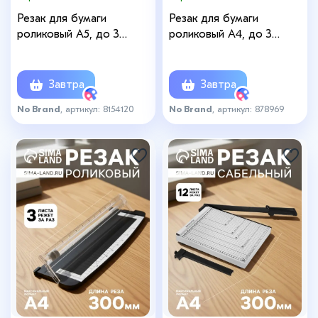
Резак для бумаги
Резак для бумаги
роликовый А5, до 3
роликовый А4, до 3
листов, безопасное,
листов, безопасное
зеленый
лезвие, длина реза 300
мм, МИКС
Завтра
Завтра
No Brand
, артикул: 8154120
No Brand
, артикул: 878969