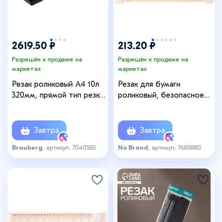
2619.50 ₽
213.20 ₽
Разрешён к продаже на
Разрешён к продаже на
маркетах
маркетах
Резак роликовый A4 10л
Резак для бумаги
320мм, прямой тип резки,
роликовый, безопасное
МЕТАЛЛ, BRAUBERG
лезвие, длина реза 150
EXTRA 532325
мм, в блистере
Завтра
Завтра
Brauberg
, артикул: 7040585
No Brand
, артикул: 7685880