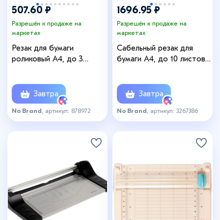
507.60 ₽
1696.95 ₽
Разрешён к продаже на
Разрешён к продаже на
маркетах
маркетах
Резак для бумаги
Сабельный резак для
роликовый А4, до 3
бумаги A4, до 10 листов,
листов, безопасное
металлическая основа,
лезвие, длина реза 300
длина реза 300 мм, МИКС
мм, МИКС
Завтра
Завтра
No Brand
, артикул: 878972
No Brand
, артикул: 3267386