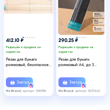
412.10 ₽
290.25 ₽
Разрешён к продаже на
Разрешён к продаже на
маркетах
маркетах
Резак для бумаги
Резак для бумаги
роликовый, безопасное
роликовый А4, до 3
лезвие, длина реза 320
листов, безопасное
мм, в блистере
лезвие, длина реза 300
мм, в пакете
Завтра
Завтра
No Brand
, артикул: 7685881
No Brand
, артикул: 8257440