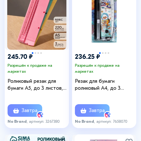
245.70 ₽
236.25 ₽
Разрешён к продаже на
Разрешён к продаже на
маркетах
маркетах
Роликовый резак для
Резак для бумаги
бумаги А5, до 3 листов,
роликовый А4, до 3
безопасное лезвие, длина
листов, безопасное
реза 220 мм, в блистере,
лезвие, длина реза
МИКС
300мм,на блистере,
Завтра
Завтра
МИКС
No Brand
, артикул: 3267380
No Brand
, артикул: 7658070