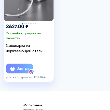
3627.00 ₽
Разрешён к продаже на
маркетах
Соковарка из
нержавеющей стали
Доляна, 5,8 л, d=23 см,
индукция, стеклянная
крышка, цвет
Завтра
хромированный
Доляна
, артикул: 3608844
Мобильные