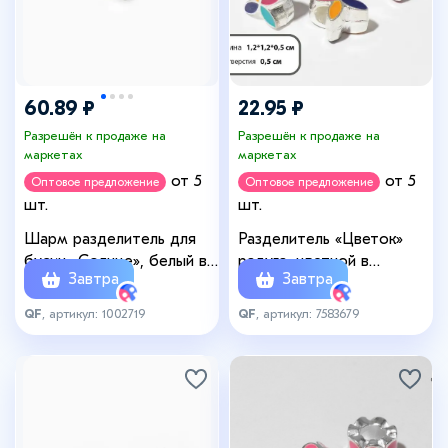
60.89 ₽
22.95 ₽
Разрешён к продаже на
Разрешён к продаже на
маркетах
маркетах
от 5
от 5
Оптовое предложение
Оптовое предложение
шт.
шт.
Шарм разделитель для
Разделитель «Цветок»
бусин «Солнце», белый в
радуга, цветной в
Завтра
Завтра
серебре
серебре
QF
, артикул: 1002719
QF
, артикул: 7583679