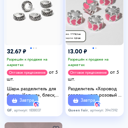
32.67 ₽
13.00 ₽
Разрешён к продаже на
Разрешён к продаже на
маркетах
маркетах
от 5
от 5
Оптовое предложение
Оптовое предложение
шт.
шт.
Шарм разделитель для
Разделитель «Хоровод
бусин «Кольцо», блеск,
сердец», цвет розовый в
Завтра
Завтра
белый в серебре
серебре
QF
, артикул: 1838037
Queen fair
, артикул: 3947592