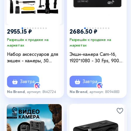
2955.15 ₽
2686.50 ₽
Разрешён к продаже на
Разрешён к продаже на
маркетах
маркетах
Набор аксессуаров для
Экшн-камера Cam-16,
экшен - камеры, 50
1920*1080 - 30 Fps, 900
предметов, сумка для
мАч, аквабокс + набор
хранения
креплений, чёрная
Завтра
Завтра
No Brand
, артикул: 8142724
No Brand
, артикул: 8094883