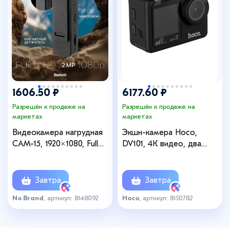
1606.50 ₽
6177.60 ₽
Разрешён к продаже на
Разрешён к продаже на
маркетах
маркетах
Видеокамера нагрудная
Экшн-камера Hoco,
CAM-15, 1920×1080, Full
DV101, 4К видео, два
HD 1080 p, 2 Мп,
цветных экрана, черная
Bluetooth, микрофон,
чёрная
Завтра
Завтра
No Brand
, артикул: 8148092
Hoco
, артикул: 8150782