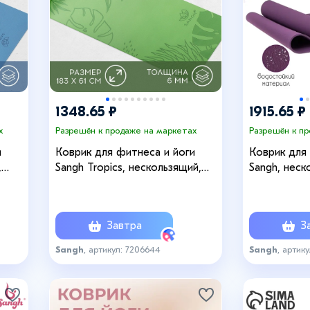
+4
1348.65 ₽
1915.65 ₽
х
Разрешён к продаже на маркетах
Разрешён к п
и
Коврик для фитнеса и йоги
Коврик для
,
Sangh Tropics, нескользящий,
Sangh, неск
183×61×0.6 см, зелёный
см, фиолет
Завтра
За
Sangh
, артикул: 7206644
Sangh
, артик