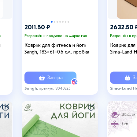
2011.50 ₽
2632.50 
х
Разрешён к продаже на маркетах
Разрешён к п
и
Коврик для фитнеса и йоги
Коврик для
Sangh, 183×61×0.6 см, пробка
Sima-Land 
с чехлом, 1
пробка, ко
Завтра
За
Sangh
, артикул: 8040325
Sima-Land H