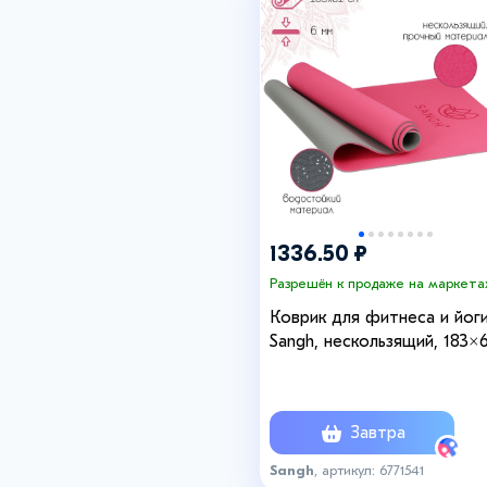
+6
1336.50 ₽
Разрешён к продаже на маркета
Коврик для фитнеса и йог
Sangh, нескользящий, 183×6
см, розовый, серый
Завтра
Sangh
, артикул: 6771541