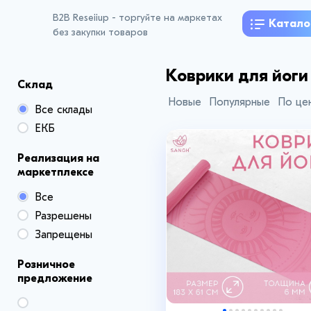
B2B Reseiiup - торгуйте на маркетах
Катало
без закупки товаров
Коврики для йоги
Склад
Новые
Популярные
По це
Все склады
ЕКБ
Реализация на
маркетплексе
Все
+9
Разрешены
Запрещены
Розничное
предложение