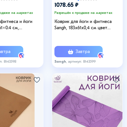
1078.65 ₽
родаже на маркетах
Разрешён к продаже на маркетах
 фитнеса и йоги
Коврик для йоги и фитнеса
61×0.4 см,
Sangh, 183х61х0,4 см цвет
ветло-коричневый
мятный/темно-бирюзовый
втра
Завтра
л: 8143598
Sangh
, артикул: 8143599
+4