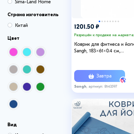
Sima-Land Home
Страна изготовитель
Китай
1201.50 ₽
Разрешён к продаже на маркета
Цвет
Коврик для фитнеса и йог
Sangh, 183×61×0.4 см,
оливковый/темно-зеленый
Завтра
Sangh
, артикул: 8143597
Вид