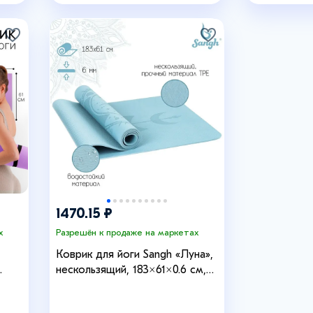
1470.15 ₽
х
Разрешён к продаже на маркетах
Коврик для йоги Sangh «Луна»,
.
нескользящий, 183×61×0.6 см,
голубой