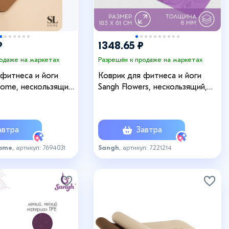
₽
1348.65 ₽
родаже на маркетах
Разрешён к продаже на маркетах
 фитнеса и йоги
Коврик для фитнеса и йоги
Home, нескользящий,
Sangh Flowers, нескользящий,
85×61×0.6 см,
183×61×0.6 см, фиолетовый
ричневый
втра
Завтра
ome
, артикул: 7694031
Sangh
, артикул: 7221214