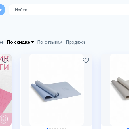
г
не
По скидке
По отзывам
Продажи