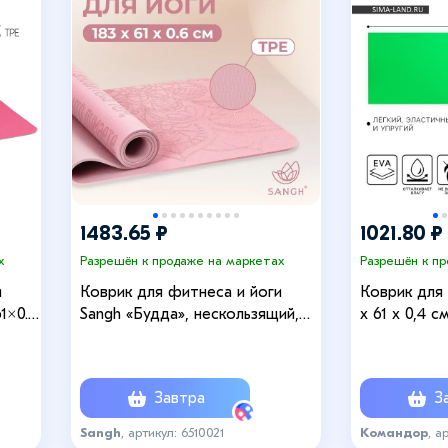
+1
1483.65 ₽
1021.80 ₽
х
Разрешён к продаже на маркетах
Разрешён к п
и
Коврик для фитнеса и йоги
Коврик для 
1×0.6
Sangh «Будда», нескользящий,
х 61 х 0,4 см
183×61×0.6 см, розовый
Завтра
За
Sangh
, артикул: 6510021
Командор
, а