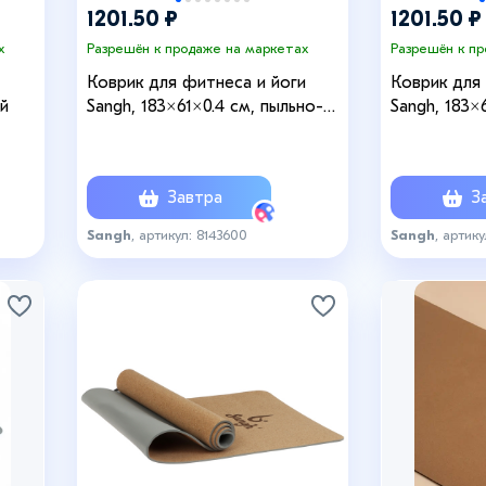
1201.50 ₽
1201.50 ₽
х
Разрешён к продаже на маркетах
Разрешён к п
Коврик для фитнеса и йоги
Коврик для
ый
Sangh, 183×61×0.4 см, пыльно-
Sangh, 183×
голубой/темно-голубой
молочный/с
Завтра
За
Sangh
, артикул: 8143600
Sangh
, артику