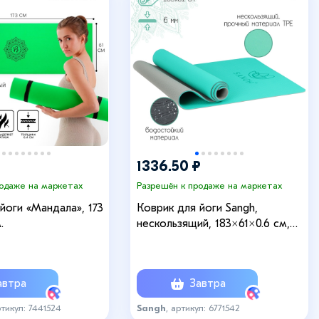
1336.50 ₽
родаже на маркетах
Разрешён к продаже на маркетах
йоги «Мандала», 173
Коврик для йоги Sangh,
.
нескользящий, 183×61×0.6 см,
цвет мятный, серый
втра
Завтра
ртикул: 7441524
Sangh
, артикул: 6771542