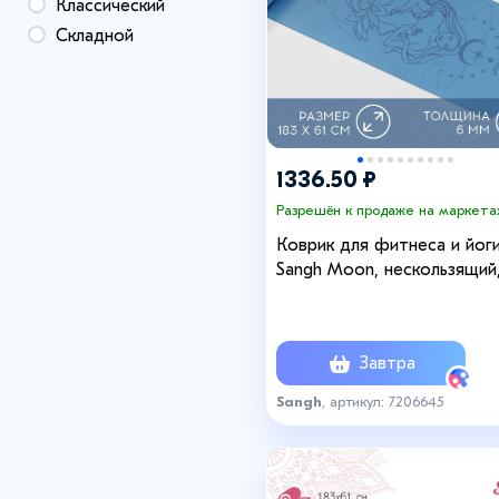
+9
+9
Классический
Складной
1336.50 ₽
Разрешён к продаже на маркета
Коврик для фитнеса и йог
Sangh Moon, нескользящий
183×61×0.6 см, синий
Завтра
Sangh
, артикул: 7206645