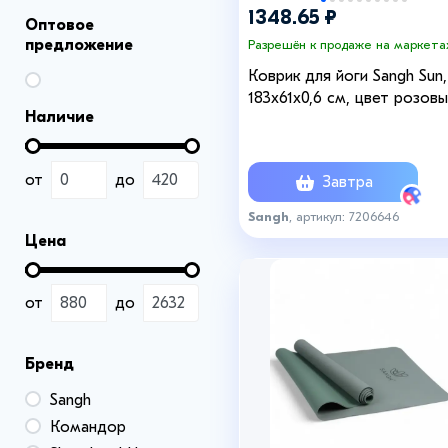
1348.65 ₽
Оптовое
предложение
Разрешён к продаже на маркета
Коврик для йоги Sangh Sun,
183х61х0,6 см, цвет розов
Наличие
от
до
Завтра
Sangh
, артикул: 7206646
Цена
от
до
Бренд
Sangh
Командор