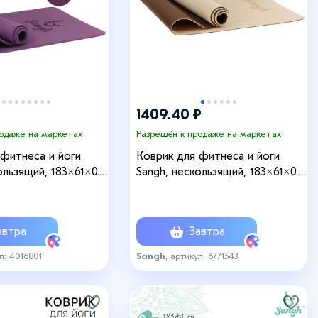
1409.40 ₽
родаже на маркетах
Разрешён к продаже на маркетах
 фитнеса и йоги
Коврик для фитнеса и йоги
ользящий, 183×61×0.8
Sangh, нескользящий, 183×61×0.6
овый
см, бежевый, коричневый
втра
Завтра
ул: 4016801
Sangh
, артикул: 6771543