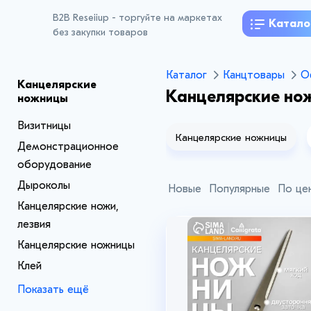
B2B Reseiiup - торгуйте на маркетах
Катало
без закупки товаров
Каталог
Канцтовары
О
Канцелярские
Канцелярские но
ножницы
Визитницы
Канцелярские ножи, лезвия
Канцелярские ножницы
Демонстрационное
оборудование
Дыроколы
Новые
Популярные
По це
Канцелярские ножи,
лезвия
Канцелярские ножницы
Клей
Показать ещё