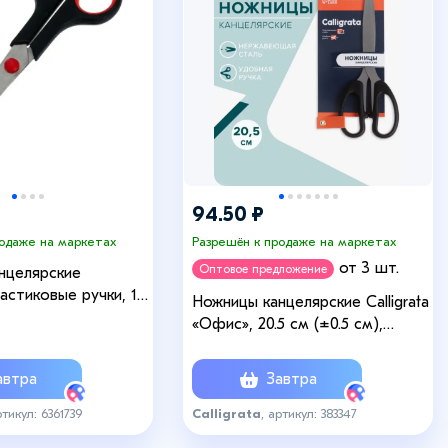
94.50 ₽
родаже на маркетах
Разрешён к продаже на маркетах
от 3 шт.
Оптовое предложение
нцелярские
пластиковые ручки, 17
Ножницы канцелярские Calligrata
«Офис», 20.5 см (±0.5 см),
пластиковые ручки, европодвес,
МИКС
втра
Завтра
ртикул: 6361739
Calligrata
, артикул: 383347