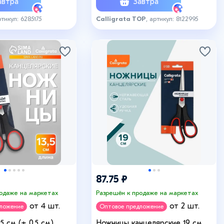
втра
Завтра
ртикул: 6285175
Calligrata TOP
, артикул: 8122995
87.75 ₽
родаже на маркетах
Разрешён к продаже на маркетах
от 4 шт.
от 2 шт.
дложение
Оптовое предложение
5 см (± 0.5 см)
Ножницы канцелярские 19 см,