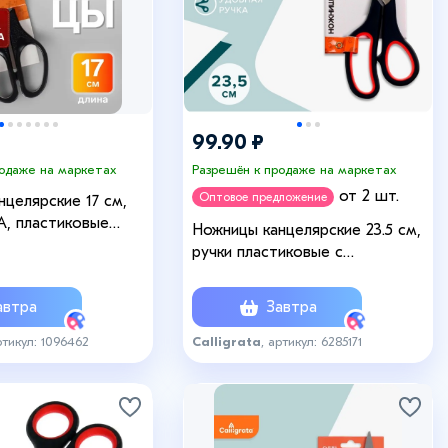
99.90 ₽
родаже на маркетах
Разрешён к продаже на маркетах
от 2 шт.
Оптовое предложение
целярские 17 см,
, пластиковые
Ножницы канцелярские 23.5 см,
листере, МИКС
ручки пластиковые с
резиновыми вставками
втра
Завтра
ртикул: 1096462
Calligrata
, артикул: 6285171