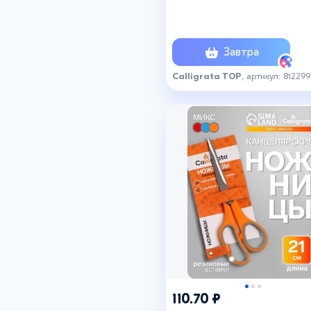
пластиковые ручки, европ
Завтра
Calligrata TOP
, артикул: 81229
110.70 ₽