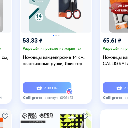
53.33 ₽
65.61 ₽
х
Разрешён к продаже на маркетах
Разрешён к п
 см,
Ножницы канцелярские 14 см,
Ножницы кан
пластиковые ручки, блистер
CALLIGRATA
одвес
ручки, в б
Завтра
За
94
Calligrata
, артикул: 1096423
Calligrata
, а