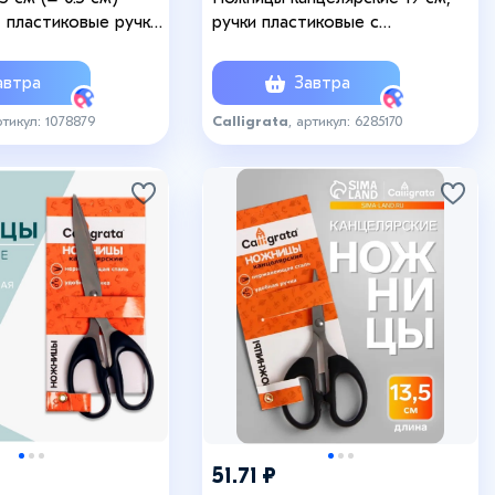
 пластиковые ручки,
ручки пластиковые с
с, МИКС
резиновыми вставками
втра
Завтра
ртикул: 1078879
Calligrata
, артикул: 6285170
51.71 ₽