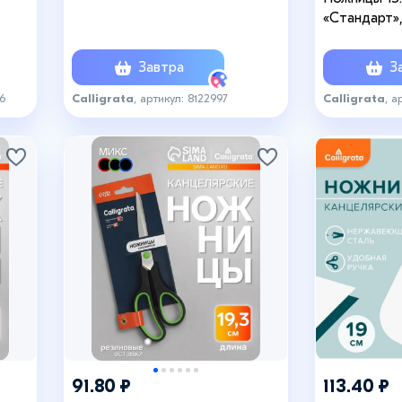
одвес
европодвес
«Стандарт»,
европодве
Завтра
За
96
Calligrata
, артикул: 8122997
Calligrata
, а
91.80 ₽
113.40 ₽