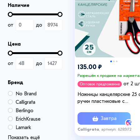
Наличие
от
до
Цена
от
до
135.00 ₽
Разрешён к продаже на маркета
Бренд
от 2 шт
Оптовое предложение
No Brand
Ножницы канцелярские 25 
ручки пластиковые с
Calligrata
резиновыми вставками
Berlingo
Завтра
ErichKrause
Lamark
Calligrata
, артикул: 6285172
Показать ещё