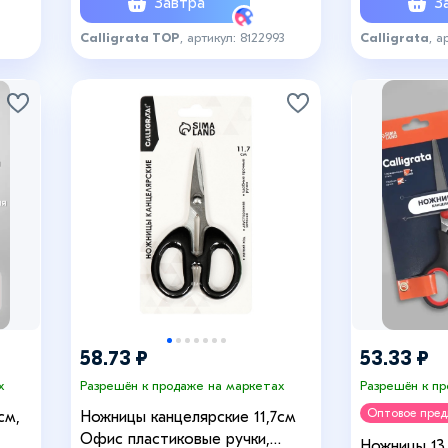
Завтра
За
Calligrata TOP
, артикул: 8122993
Calligrata
, а
58.73 ₽
53.33 ₽
х
Разрешён к продаже на маркетах
Разрешён к п
Оптовое пре
см,
Ножницы канцелярские 11,7см
Офис пластиковые ручки,
Ножницы 13.