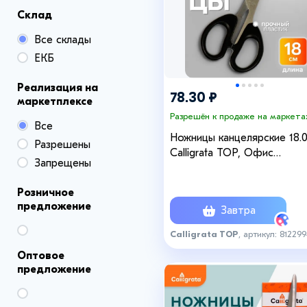
Склад
Все склады
ЕКБ
Реализация на
78.30 ₽
маркетплексе
Разрешён к продаже на маркета
Все
Ножницы канцелярские 18.0
Разрешены
Calligrata TOP, Офис
Запрещены
пластиковые ручки, европ
Розничное
предложение
Завтра
Calligrata TOP
, артикул: 81229
Оптовое
предложение