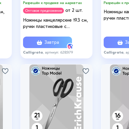
х
Разрешён к продаже на маркетах
Разрешён к п
от 2 шт.
Оптовое предложение
м,
Ножницы кан
ручки пласт
Ножницы канцелярские 19.3 см,
ИКС
ручки пластиковые с
резиновыми вставками, МИКС
Завтра
За
Calligrata
, артикул: 6285179
Calligrata
, а