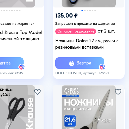
135.00 ₽
родаже на маркетах
Запрещен к продаже на маркетах
от 2 шт.
Оптовое предложение
chKrause Top Model,
еличенной толщиной
Ножницы Dolce 22 см, ручки с
нержавеющей стали,
резиновыми вставками
втра
Завтра
 артикул: 61519
DOLCE COSTO
, артикул: 329593