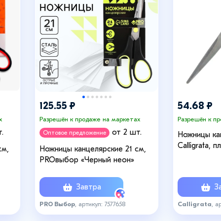
125.55 ₽
54.68 ₽
х
Разрешён к продаже на маркетах
Разрешён к п
.
от 2 шт.
Оптовое предложение
Ножницы ка
Calligrata, 
см,
Ножницы канцелярские 21 см,
см, МИКС
PROвыбор «Черный неон»
Завтра
За
PRO Выбор
, артикул: 7577658
Calligrata
, а