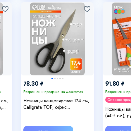
78.30 ₽
91.80 ₽
х
Разрешён к продаже на маркетах
Разрешён к п
Оптовое пре
 см,
Ножницы канцелярские 17.4 см,
,
Calligrata TOP, офис
Ножницы кан
пластиковые ручки, европодвес
(±0.5 см), 
резиновыми