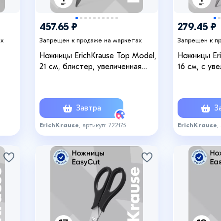
457.65 ₽
279.45 ₽
ах
Запрещен к продаже на маркетах
Запрещен к п
Ножницы ErichKrause Top Model,
Ножницы Eri
21 см, блистер, увеличенная
16 см, с ув
толщина лезвий, чёрные
лезвий из 
чёрные
Завтра
За
ErichKrause
, артикул: 722175
ErichKrause
,
+2