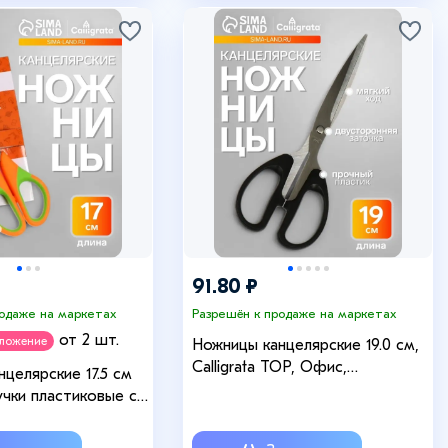
91.80 ₽
родаже на маркетах
Разрешён к продаже на маркетах
от 2 шт.
дложение
Ножницы канцелярские 19.0 см,
Calligrata TOP, Офис,
целярские 17.5 см
пластиковые ручки, европодвес
ручки пластиковые с
 вставками, МИКС