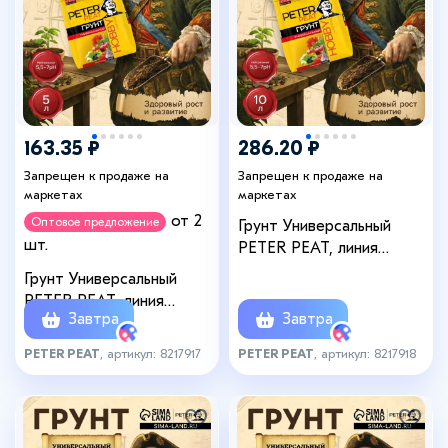
163.35 ₽
286.20 ₽
Запрещен к продаже на
Запрещен к продаже на
маркетах
маркетах
от 2
Оптовое предложение
Грунт Универсальный
шт.
PETER PEAT, линия
«Хобби», 10 л
Грунт Универсальный
PETER PEAT, линия
Завтра
Завтра
«Хобби», 5 л
PETER PEAT
, артикул: 8217917
PETER PEAT
, артикул: 8217918