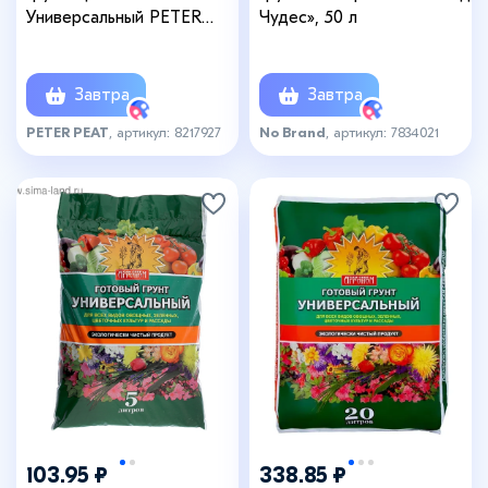
Универсальный PETER
Чудес», 50 л
PEAT, линия «ПРО»,10 л
Завтра
Завтра
PETER PEAT
, артикул: 8217927
No Brand
, артикул: 7834021
103.95 ₽
338.85 ₽