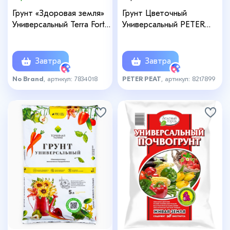
Грунт «Здоровая земля»
Грунт Цветочный
Универсальный Terra Forte,
Универсальный PETER
10 л
PEAT, линия «Хобби», 20 л
Завтра
Завтра
No Brand
, артикул: 7834018
PETER PEAT
, артикул: 8217899