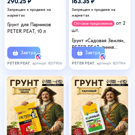
290.25 ₽
163.35 ₽
Запрещен к продаже на
Запрещен к продаже на
маркетах
маркетах
от 2
Оптовое предложение
Грунт для Парников
шт.
PETER PEAT, 10 л
Грунт «Садовая Земля»,
PETER PEAT, линия
Завтра
Завтра
«Хобби», 5 л
PETER PEAT
, артикул: 8217906
PETER PEAT
, артикул: 8217914