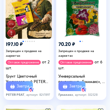
197.10 ₽
70.20 ₽
Запрещен к продаже на
Запрещен к продаже на
маркетах
маркетах
от 2
от 6
Оптовое предложение
Оптовое предложение
шт.
шт.
Грунт Цветочный
Универсальный
Универсальный PETER
почвогрунт «Гумимакс», 3
Завтра
Завтра
PEAT, линия «Хобби», 5 л
л
PETER PEAT
, артикул: 8217897
Гумимакс
, артикул: 552528