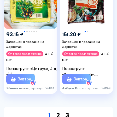
93.15 ₽
151.20 ₽
Запрещен к продаже на
Запрещен к продаже на
маркетах
маркетах
от 2
от 2
Оптовое предложение
Оптовое предложение
шт.
шт.
Почвогрунт «Цитрус», 5 л,
Почвогрунт
«Живая почва»
«Универсальный»,
Завтра
Завтра
питательный, 10 л,
«Азбука Роста»
Живая почва
, артикул: 541951
Азбука Роста
, артикул: 541943
1
2
3