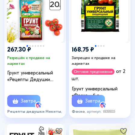
267.30 ₽
168.75 ₽
Разрешён к продаже на
Запрещен к продаже на
маркетах
маркетах
от 2
Оптовое предложение
Грунт универсальный
шт.
«Рецепты Дедушки
Никиты» 20 л.
Грунт универсальный
«Фаско», 5 л
Завтра
Завтра
Рецепты дедушки Никиты
,
Фаско
, артикул: 1838835
артикул: 6335470