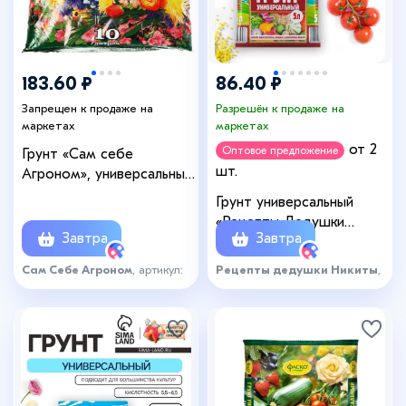
183.60 ₽
86.40 ₽
Запрещен к продаже на
Разрешён к продаже на
маркетах
маркетах
от 2
Оптовое предложение
Грунт «Сам себе
шт.
Агроном», универсальный,
10 л.
Грунт универсальный
«Рецепты Дедушки
Завтра
Завтра
Никиты» 5 л.
Сам Себе Агроном
, артикул:
Рецепты дедушки Никиты
,
2359730
артикул: 6336287