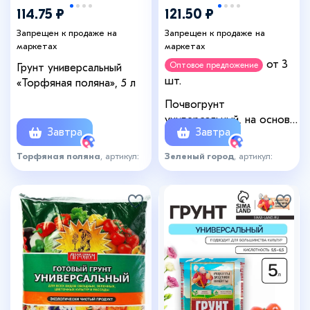
114.75 ₽
121.50 ₽
Запрещен к продаже на
Запрещен к продаже на
маркетах
маркетах
от 3
Оптовое предложение
Грунт универсальный
шт.
«Торфяная поляна», 5 л
Почвогрунт
универсальный, на основе
Завтра
Завтра
Биогумуса, 5 л, «Зеленый
город»
Торфяная поляна
, артикул:
Зеленый город
, артикул:
4592768
6412007