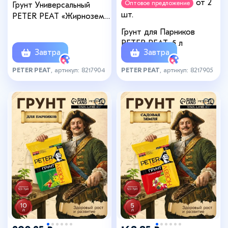
от 2
Оптовое предложение
Грунт Универсальный
шт.
PETER PEAT «Жирнозем»,
20 л
Грунт для Парников
PETER PEAT, 5 л
Завтра
Завтра
PETER PEAT
, артикул: 8217904
PETER PEAT
, артикул: 8217905