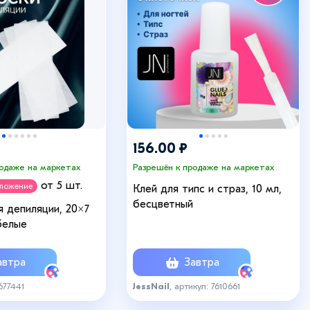
156.00 ₽
родаже на маркетах
Разрешён к продаже на маркетах
от 5 шт.
дложение
Клей для типс и страз, 10 мл,
бесцветный
я депиляции, 20×7
 белые
втра
Завтра
677441
JessNail
, артикул: 7610661