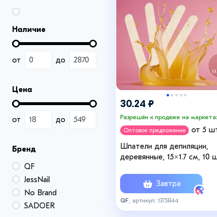
Наличие
от
до
Цена
30.24 ₽
Разрешён к продаже на маркета
от
до
от 5 шт
Оптовое предложение
Шпатели для депиляции,
Бренд
деревянные, 15×1.7 см, 10 ш
QF
JessNail
Завтра
No Brand
QF
, артикул: 1375844
SADOER