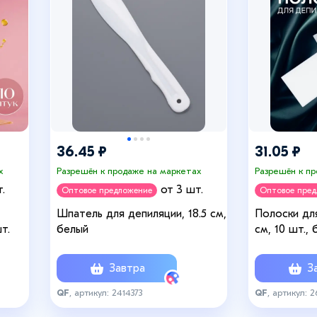
36.45 ₽
31.05 ₽
х
Разрешён к продаже на маркетах
Разрешён к п
.
от 3 шт.
Оптовое предложение
Оптовое пре
Шпатель для депиляции, 18.5 см,
Полоски дл
т.
белый
см, 10 шт.,
Завтра
За
QF
, артикул: 2414373
QF
, артикул: 2