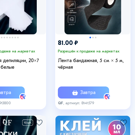
81.00 ₽
родаже на маркетах
Разрешён к продаже на маркетах
я депиляции, 20×7
Лента бандажная, 5 см × 5 м,
, белые
чёрная
втра
Завтра
6913800
QF
, артикул: 8141579