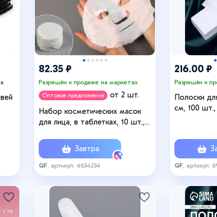
82.35 ₽
216.00 ₽
ах
Разрешён к продаже на маркетах
Разрешён к п
от 2 шт.
Оптовое предложение
овей
Полоски дл
см, 100 шт.
Набор косметических масок
для лица, в таблетках, 10 шт.,
белый
Завтра
За
QF
, артикул: 4654234
QF
, артикул: 