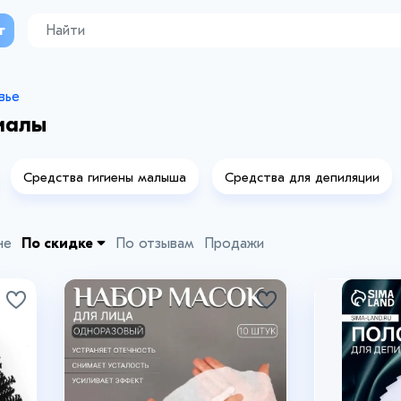
г
вье
иалы
Средства гигиены малыша
Средства для депиляции
не
По скидке
По отзывам
Продажи