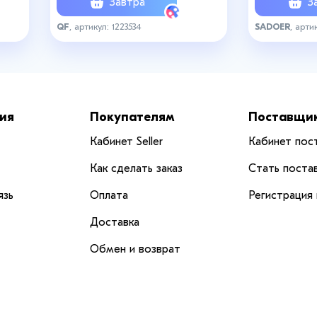
Завтра
За
QF
, артикул: 1223534
SADOER
, арти
ия
Покупателям
Поставщи
Кабинет Seller
Кабинет пос
Как сделать заказ
Стать поста
язь
Оплата
Регистрация
Доставка
Обмен и возврат