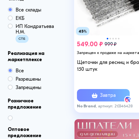
Все склады
ЕКБ
ИП Кондратьева
45%
Н.М.
СПБ
549.00 ₽
999 ₽
Запрещен к продаже на маркет
Реализация на
маркетплексе
Щеточки для ресниц и бр
150 штук
Все
Разрешены
Запрещены
Завтра
Розничное
No Brand
, артикул: 213346428
предложение
Оптовое
предложение