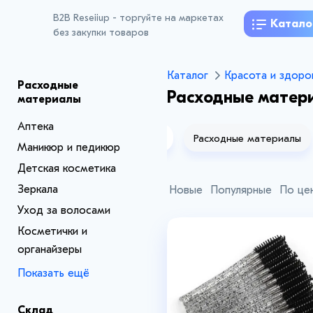
B2B Reseiiup - торгуйте на маркетах
Катало
без закупки товаров
Каталог
Красота и здоро
Расходные
Расходные матер
материалы
Аптека
а
Загар и защита от солнца
Расходные материалы
Маникюр и педикюр
Детская косметика
Зеркала
Новые
Популярные
По це
Уход за волосами
Косметички и
органайзеры
Показать ещё
Склад