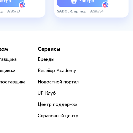
втра
Завтра
кул: 8286733
SADOER
, артикул: 8286734
кам
Сервисы
тавщика
Бренды
вщиком
Reseiiup Аcademy
 поставщика
Новостной портал
UP Клуб
Центр поддержки
Справочный центр