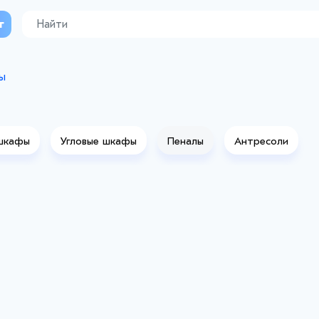
г
ы
шкафы
Угловые шкафы
Пеналы
Антресоли