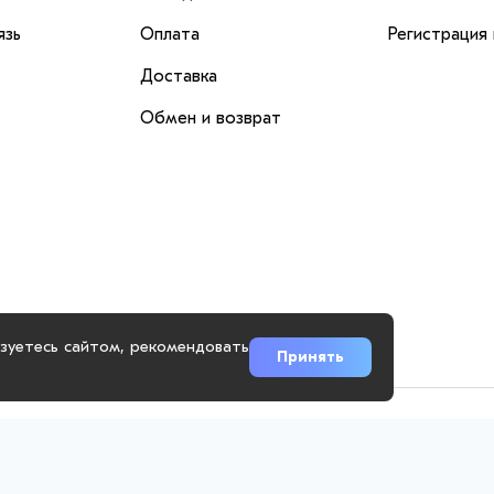
язь
Оплата
Регистрация
Доставка
Обмен и возврат
ьзуетесь сайтом, рекомендовать
Принять
.ru использует куки-файлы и другие технологии, чтобы помочь вам 
повысить качество рекламных и маркетинговых активностей. Если В
воём браузере.
Оферта
Политика обработки персональных данн