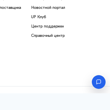
 поставщика
Новостной портал
UP Клуб
Центр поддержки
Справочный центр
Перейти
вверх
в навигации, а также предоставить лучший пользовательский
ы не хотите, чтобы Ваши пользовательские данные
ых