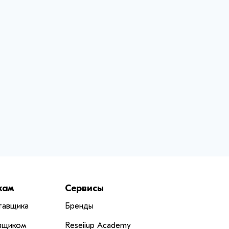
кам
Сервисы
тавщика
Бренды
вщиком
Reseiiup Аcademy