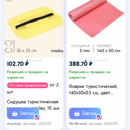
102.70 ₽
388.70 ₽
Разрешён к продаже на
Разрешён к продаже на
маркетах
маркетах
от 2
Оптовое предложение
Коврик туристический,
шт.
140х50х0.5 см, цвет
коралловый
Сидушка туристическая
на резинке maclay, 10 мм
Завтра
Завтра
maclay
, артикул: 1207470
No Brand
, артикул: 6026759