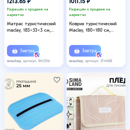
1213.65 ₽
1011.15 ₽
Разрешён к продаже на
Разрешён к продаже на
маркетах
маркетах
Матрас туристический
Коврик туристический
maclay, 183×53×3 см,
Maclay, 180×180 см,
самонадувной
зелёный
Завтра
Завтра
maclay
, артикул: 8112356
maclay
, артикул: 3711688