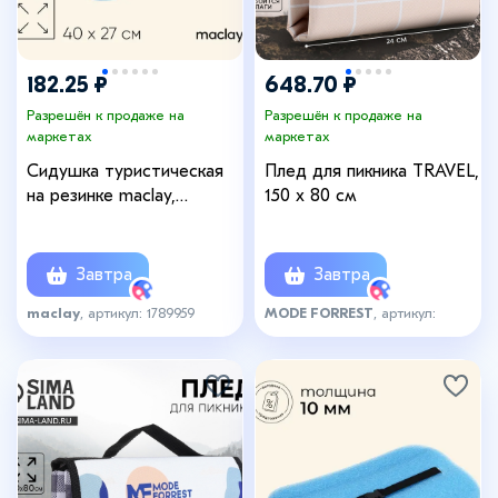
182.25 ₽
648.70 ₽
Разрешён к продаже на
Разрешён к продаже на
маркетах
маркетах
Сидушка туристическая
Плед для пикника TRAVEL,
на резинке maclay,
150 х 80 см
40×27(±2 см)×2.5 см,
МИКС
Завтра
Завтра
maclay
, артикул: 1789959
MODE FORREST
, артикул:
7964180