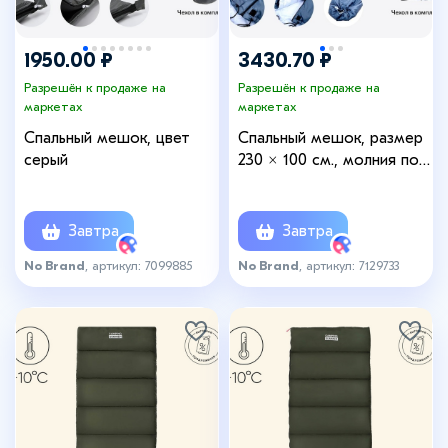
1950.00 ₽
3430.70 ₽
Разрешён к продаже на
Разрешён к продаже на
маркетах
маркетах
Спальный мешок, цвет
Спальный мешок, размер
серый
230 × 100 см., молния по
центру, держит тепло до
-15 °C, цвет тёмно-серый
Завтра
Завтра
No Brand
, артикул: 7099885
No Brand
, артикул: 7129733
+5