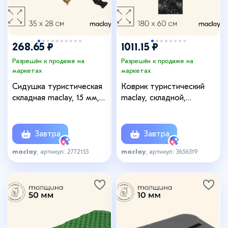
268.65 ₽
1011.15 ₽
Разрешён к продаже на
Разрешён к продаже на
маркетах
маркетах
Сидушка туристическая
Коврик туристический
складная maclay, 15 мм,
maclay, складной,
МИКС
180×60×1.5 см, цвет
камуфляж «Питон»
Завтра
Завтра
maclay
, артикул: 2772155
maclay
, артикул: 3656519