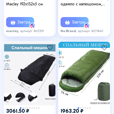
Maclay 192х132х5 см
одеяло с капюшоном,
220×75 см, от +5 до +15,
цвет камуфляж лесной
Завтра
Завтра
maclay
, артикул: 8112359
No Brand
, артикул: 8271840
3061.50 ₽
1963.20 ₽