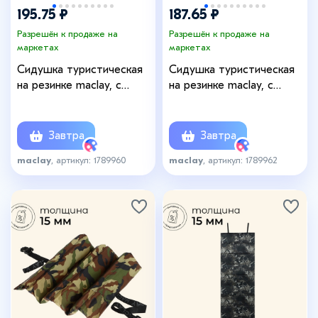
195.75 ₽
187.65 ₽
Разрешён к продаже на
Разрешён к продаже на
маркетах
маркетах
Сидушка туристическая
Сидушка туристическая
на резинке maclay, с
на резинке maclay, с
фольгой, 40×27(±2
фольгой, 15 мм
см)×2.5 см, синяя
Завтра
Завтра
maclay
, артикул: 1789960
maclay
, артикул: 1789962