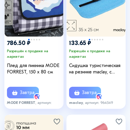
786.50 ₽
133.65 ₽
Разрешён к продаже на
Разрешён к продаже на
маркетах
маркетах
Плед для пикника MODE
Сидушка туристическая
FORREST, 150 х 80 см
на резинке maclay, с
фольгой, 10 мм
Завтра
Завтра
MODE FORREST
, артикул:
maclay
, артикул: 964549
7964181