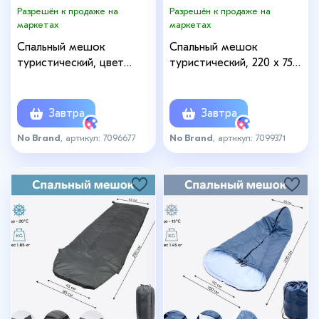
Разрешён к продаже на
Разрешён к продаже на
маркетах
маркетах
Спальный мешок
Спальный мешок
туристический, цвет
туристический, 220 х 75
чёрный
см, до -20 градусов, 700
г/м2, цвет мха
Завтра
Завтра
No Brand
, артикул: 7096677
No Brand
, артикул: 7099371