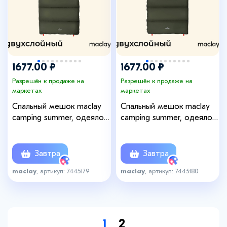
1677.00 ₽
1677.00 ₽
Разрешён к продаже на
Разрешён к продаже на
маркетах
маркетах
Спальный мешок maclay
Спальный мешок maclay
camping summer, одеяло,
camping summer, одеяло,
2 слоя, левый, 220х90 см,
2 слоя, правый, 220х90
+10/+25°С
см, +10/+25°С
Завтра
Завтра
maclay
, артикул: 7445179
maclay
, артикул: 7445180
1
2