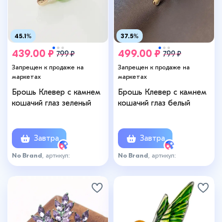
45.1%
37.5%
439.00 ₽
499.00 ₽
799 ₽
799 ₽
Запрещен к продаже на
Запрещен к продаже на
маркетах
маркетах
Брошь Клевер с камнем
Брошь Клевер с камнем
кошачий глаз зеленый
кошачий глаз белый
Завтра
Завтра
No Brand
, артикул:
No Brand
, артикул:
О-1562322293
О-1652790068