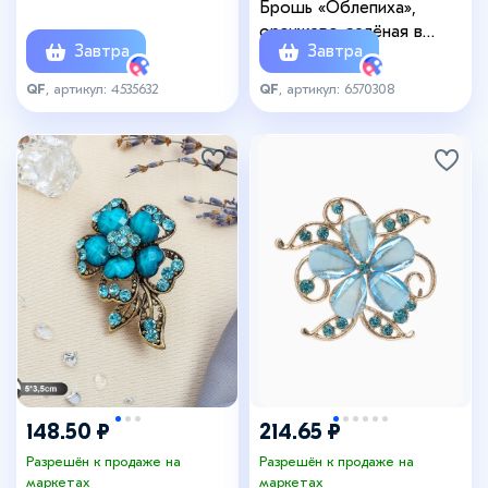
Брошь «Облепиха»,
оранжево-зелёная в
Завтра
Завтра
серебре
QF
, артикул: 4535632
QF
, артикул: 6570308
148.50 ₽
214.65 ₽
Разрешён к продаже на
Разрешён к продаже на
маркетах
маркетах