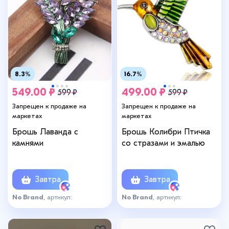
8.3%
16.7%
549.00 ₽
499.00 ₽
599 ₽
599 ₽
Запрещен к продаже на
Запрещен к продаже на
маркетах
маркетах
Брошь Лаванда с
Брошь Колибри Птичка
камнями
со стразами и эмалью
Завтра
Завтра
No Brand
, артикул:
No Brand
, артикул:
О-2097367792
О-1851390441