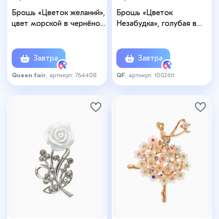
Брошь «Цветок желаний»,
Брошь «Цветок
цвет морской в чернёном
Незабудка», голубая в
золоте
золоте
Завтра
Завтра
Queen fair
, артикул: 764408
QF
, артикул: 1002611