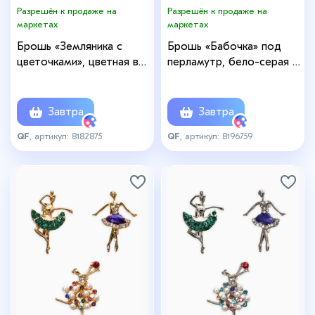
Разрешён к продаже на
Разрешён к продаже на
маркетах
маркетах
Брошь «Земляника с
Брошь «Бабочка» под
цветочками», цветная в
перламутр, бело-серая в
золоте
золоте
Завтра
Завтра
QF
, артикул: 8182875
QF
, артикул: 8196759