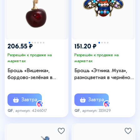
206.55 ₽
151.20 ₽
Разрешён к продаже на
Разрешён к продаже на
маркетах
маркетах
Брошь «Вишенка»,
Брошь «Этника. Муха»,
бордово-зелёная в
разноцветная в чернёном
золоте
золоте
Завтра
Завтра
QF
, артикул: 4246017
QF
, артикул: 3351129