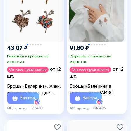
43.07 ₽
91.80 ₽
Разрешён к продаже на
Разрешён к продаже на
маркетах
маркетах
от 12
от 12
Оптовое предложение
Оптовое предложение
шт.
шт.
Брошь «Балерина», мини,
Брошь «Балерина в
женственность, цвет
танце», мини, МИКС
Завтра
Завтра
МИКС (неделимая
фасовка 12 шт. цена за
QF
, артикул: 3916493
QF
, артикул: 3916496
шт.)