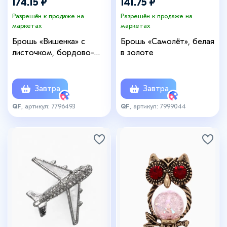
174.15 ₽
141.75 ₽
Разрешён к продаже на
Разрешён к продаже на
маркетах
маркетах
Брошь «Вишенка» с
Брошь «Самолёт», белая
листочком, бордово-
в золоте
зелёная в золоте
Завтра
Завтра
QF
, артикул: 7796493
QF
, артикул: 7999044