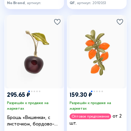
No Brand
, артикул:
QF
, артикул: 2092053
О-1847412932
295.65 ₽
159.30 ₽
Разрешён к продаже на
Разрешён к продаже на
маркетах
маркетах
от 2
Оптовое предложение
Брошь «Вишенка», с
шт.
листочком, бордово-
зелёная в золоте