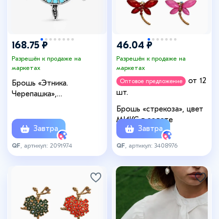
168.75 ₽
46.04 ₽
Разрешён к продаже на
Разрешён к продаже на
маркетах
маркетах
от 12
Оптовое предложение
Брошь «Этника.
шт.
Черепашка»,
разноцветная в серебре
Брошь «стрекоза», цвет
МИКС в золоте
Завтра
Завтра
QF
, артикул: 2091974
QF
, артикул: 3408976