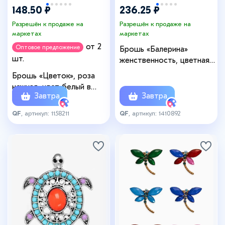
148.50 ₽
236.25 ₽
Разрешён к продаже на
Разрешён к продаже на
маркетах
маркетах
от 2
Оптовое предложение
Брошь «Балерина»
шт.
женственность, цветная в
золоте
Брошь «Цветок», роза
нежная, цвет белый в
Завтра
Завтра
серебре
QF
, артикул: 1158211
QF
, артикул: 1410892