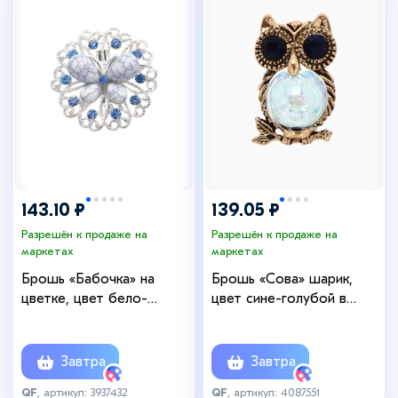
143.10 ₽
139.05 ₽
Разрешён к продаже на
Разрешён к продаже на
маркетах
маркетах
Брошь «Бабочка» на
Брошь «Сова» шарик,
цветке, цвет бело-
цвет сине-голубой в
голубой в серебре
чернёном золоте
Завтра
Завтра
QF
, артикул: 3937432
QF
, артикул: 4087551