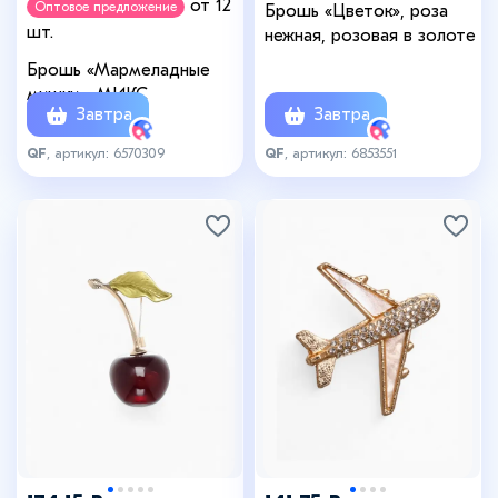
от 12
Оптовое предложение
Брошь «Цветок», роза
шт.
нежная, розовая в золоте
Брошь «Мармеладные
мишки», МИКС
Завтра
Завтра
QF
, артикул: 6570309
QF
, артикул: 6853551