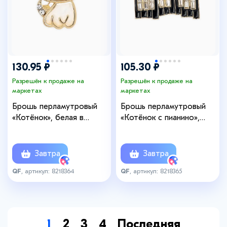
130.95 ₽
105.30 ₽
Разрешён к продаже на
Разрешён к продаже на
маркетах
маркетах
Брошь перламутровый
Брошь перламутровый
«Котёнок», белая в
«Котёнок с пианино»,
золоте
чёрный, белая в золоте
Завтра
Завтра
QF
, артикул: 8218364
QF
, артикул: 8218365
1
2
3
4
Последняя