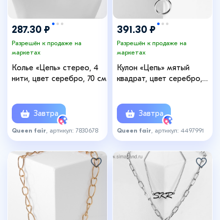
287.30 ₽
391.30 ₽
Разрешён к продаже на
Разрешён к продаже на
маркетах
маркетах
Колье «Цепь» стерео, 4
Кулон «Цепь» мятый
нити, цвет серебро, 70 см
квадрат, цвет серебро,
L=54 см
Завтра
Завтра
Queen fair
, артикул: 7830678
Queen fair
, артикул: 4497991