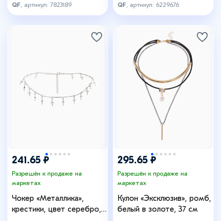
QF
, артикул: 7823189
QF
, артикул: 6229676
241.65 ₽
295.65 ₽
Разрешён к продаже на
Разрешён к продаже на
маркетах
маркетах
Чокер «Металлика»,
Кулон «Эксклюзив», ромб,
крестики, цвет серебро,
белый в золоте, 37 см
L=30 см