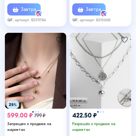
золоте
Завтра
Завтра
QF
, артикул: 8209784
QF
, артикул: 8210668
25%
599.00 ₽
422.50 ₽
799 ₽
Запрещен к продаже на
Разрешён к продаже на
маркетах
маркетах