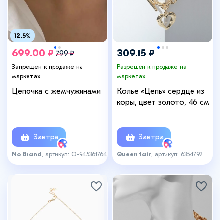
12.5%
699.00 ₽
309.15 ₽
799 ₽
Запрещен к продаже на
Разрешён к продаже на
маркетах
маркетах
Цепочка с жемчужинами
Колье «Цепь» сердце из
коры, цвет золото, 46 см
Завтра
Завтра
No Brand
, артикул: О-945361764
Queen fair
, артикул: 6354792