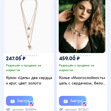
247.05 ₽
459.00 ₽
Разрешён к продаже на
Разрешён к продаже на
маркетах
маркетах
Кулон «Цепь» два сердца
Колье «Многослойность»
и круг, цвет золото
цепь с сердечком, белое
в серебре
Завтра
Завтра
QF
, артикул: 8155894
QF
, артикул: 8173547