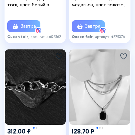
тогл, цвет белый в
медальон, цвет золото,
серебре, L=35 см
L=58 см
Завтра
Завтра
Queen fair
, артикул: 4606362
Queen fair
, артикул: 4875076
312.00 ₽
128.70 ₽