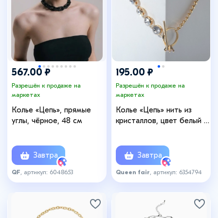
567.00 ₽
195.00 ₽
Разрешён к продаже на
Разрешён к продаже на
маркетах
маркетах
Колье «Цепь», прямые
Колье «Цепь» нить из
углы, чёрное, 48 см
кристаллов, цвет белый в
золоте, 45 см
Завтра
Завтра
QF
, артикул: 6048653
Queen fair
, артикул: 6354794