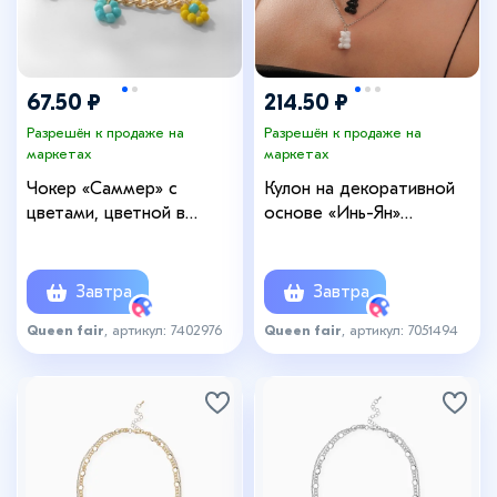
67.50 ₽
214.50 ₽
Разрешён к продаже на
Разрешён к продаже на
маркетах
маркетах
Чокер «Саммер» с
Кулон на декоративной
цветами, цветной в
основе «Инь-Ян»
золоте, 40 см
мармеладные мишки,
цвет чёрно-белый в
серебре, L=55 см
Завтра
Завтра
Queen fair
, артикул: 7402976
Queen fair
, артикул: 7051494