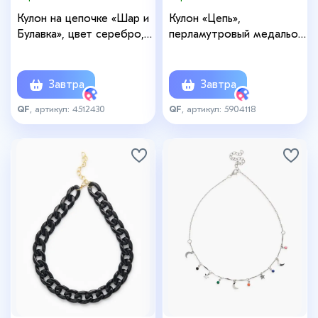
Кулон на цепочке «Шар и
Кулон «Цепь»,
Булавка», цвет серебро,
перламутровый медальон,
L=45 см
бежевый в серебре, 42
см
Завтра
Завтра
QF
, артикул: 4512430
QF
, артикул: 5904118