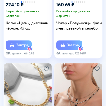
224.10 ₽
160.65 ₽
Разрешён к продаже на
Разрешён к продаже на
маркетах
маркетах
Колье «Цепь», диагональ,
Чокер «Полумесяц», фазы
чёрное, 45 см
луны, цветной в серебре,
35 см
Завтра
Завтра
QF
, артикул: 6140518
QF
, артикул: 7229487