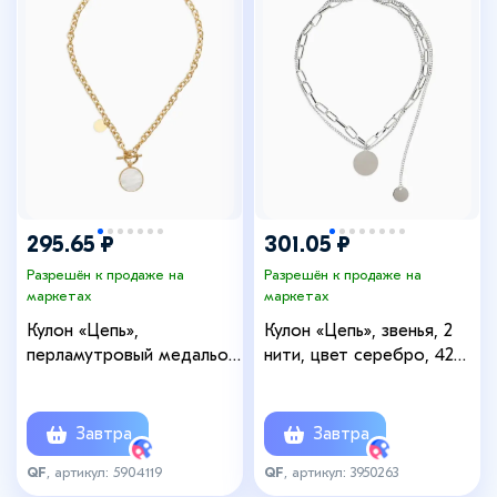
295.65 ₽
301.05 ₽
Разрешён к продаже на
Разрешён к продаже на
маркетах
маркетах
Кулон «Цепь»,
Кулон «Цепь», звенья, 2
перламутровый медальон,
нити, цвет серебро, 42
L=42 см, бежевый в
см
золоте
Завтра
Завтра
QF
, артикул: 5904119
QF
, артикул: 3950263