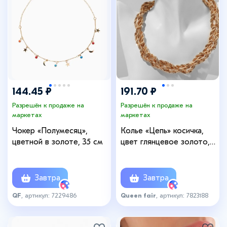
144.45 ₽
191.70 ₽
Разрешён к продаже на
Разрешён к продаже на
маркетах
маркетах
Чокер «Полумесяц»,
Колье «Цепь» косичка,
цветной в золоте, 35 см
цвет глянцевое золото,
40 см
Завтра
Завтра
QF
, артикул: 7229486
Queen fair
, артикул: 7823188