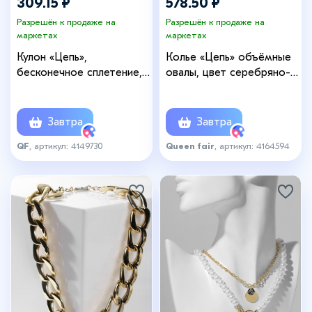
309.15 ₽
578.50 ₽
Разрешён к продаже на
Разрешён к продаже на
маркетах
маркетах
Кулон «Цепь»,
Колье «Цепь» объёмные
бесконечное сплетение,
овалы, цвет серебряно-
цвет серебро, L=45 см
золотой, L=45 см
Завтра
Завтра
QF
, артикул: 4149730
Queen fair
, артикул: 4164594