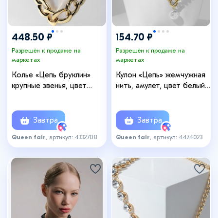
448.50 ₽
154.70 ₽
Разрешён к продаже на
Разрешён к продаже на
маркетах
маркетах
Колье «Цепь бруклин»
Кулон «Цепь» жемчужная
крупные звенья, цвет
нить, амулет, цвет белый
глянцевое золото, 50 см
в золоте, 45 см
Завтра
Завтра
Queen fair
, артикул: 4332708
Queen fair
, артикул: 4474023