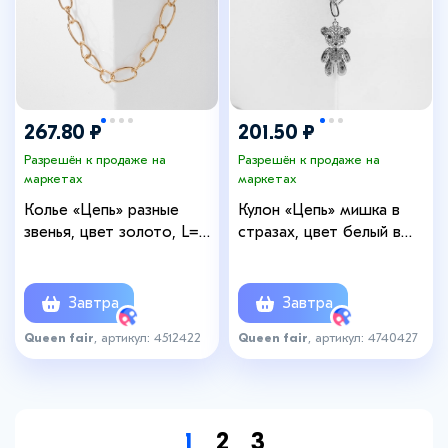
267.80 ₽
201.50 ₽
Разрешён к продаже на
Разрешён к продаже на
маркетах
маркетах
Колье «Цепь» разные
Кулон «Цепь» мишка в
звенья, цвет золото, L=44
стразах, цвет белый в
см
серебре, L=50 см
Завтра
Завтра
Queen fair
, артикул: 4512422
Queen fair
, артикул: 4740427
1
2
3