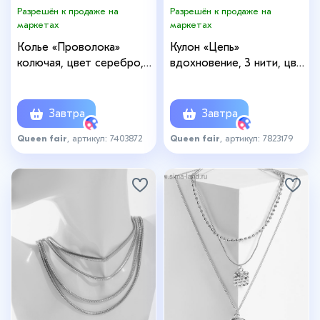
Разрешён к продаже на
Разрешён к продаже на
маркетах
маркетах
Колье «Проволока»
Кулон «Цепь»
колючая, цвет серебро,
вдохновение, 3 нити, цвет
L=45 см
серебро, 57 см
Завтра
Завтра
Queen fair
, артикул: 7403872
Queen fair
, артикул: 7823179