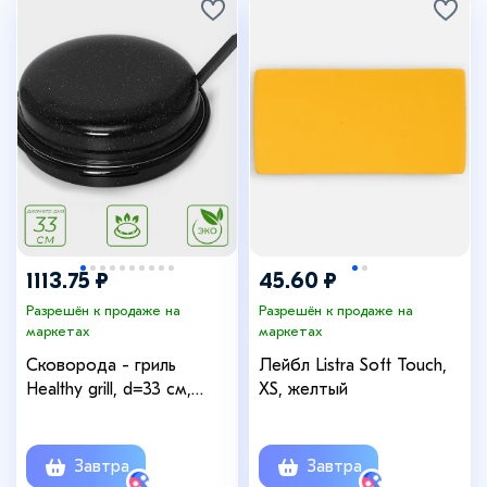
1113.75 ₽
45.60 ₽
Разрешён к продаже на
Разрешён к продаже на
маркетах
маркетах
Сковорода - гриль
Лейбл Listra Soft Touch,
Healthy grill, d=33 см,
XS, желтый
съёмная ручка,
эмалированное покрытие,
углеродистая сталь,
Завтра
Завтра
чёрная