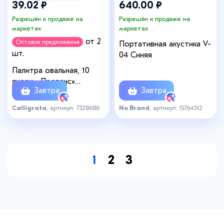
39.02 ₽
640.00 ₽
Разрешён к продаже на
Разрешён к продаже на
маркетах
маркетах
от 2
Оптовое предложение
Портативная акустика V-
шт.
04 Синяя
Палитра овальная, 10
ячеек, «Прованс»
Завтра
Завтра
Calligrata, пастельные
цвета, МИКС
Calligrata
, артикул: 7328686
No Brand
, артикул: IS764512
1
2
3