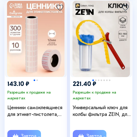
143.10 ₽
221.40 ₽
Разрешён к продаже на
Разрешён к продаже на
маркетах
маркетах
Ценники самоклеящиеся
Универсальный ключ для
для этикет-пистолета,
колбы фильтра ZEIN, для
12×21 мм, в 1 рулончике
диаметров от 50 до 160
300 штук, набор из 10
мм
рулончиков, белые с
Завтра
Завтра