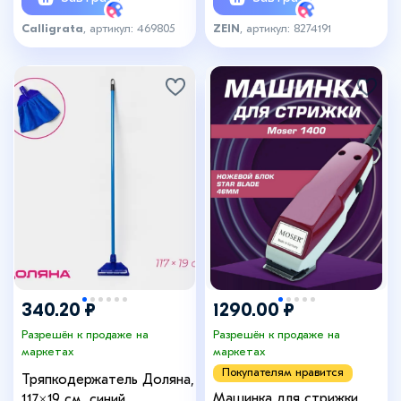
красными полосками
Calligrata
, артикул: 469805
ZEIN
, артикул: 8274191
340.20 ₽
1290.00 ₽
Разрешён к продаже на
Разрешён к продаже на
маркетах
маркетах
Покупателям нравится
Тряпкодержатель Доляна,
Машинка для стрижки
117×19 см, синий