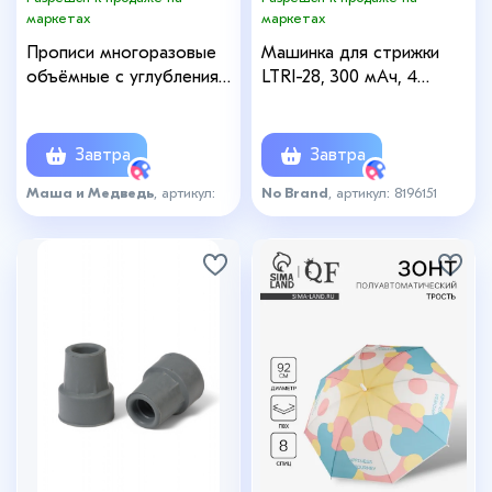
маркетах
маркетах
Прописи многоразовые
Машинка для стрижки
объёмные с углублениями
LTRI-28, 300 мАч, 4
«Маша и Медведь», ручка
насадки, USB
с исчезающими
чернилами
Завтра
Завтра
Маша и Медведь
, артикул:
No Brand
, артикул: 8196151
8143674