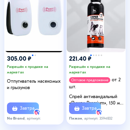
305.00 ₽
221.40 ₽
Разрешён к продаже на
Разрешён к продаже на
маркетах
маркетах
от 2
Оптовое предложение
Отпугиватель насекомых
шт.
и грызунов
Спрей антивандальный
«Пижон Premium», 150 мл,
Завтра
Завтра
для кошек и собак
No Brand
, артикул:
Пижон
, артикул: 3594832
отпуг_насекомых_мск