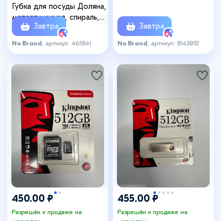
4000К, 220 В, круг, черный
Губка для посуды Доляна,
металлическая, спираль,
Завтра
Завтра
7×7×3.5 см, 15 г
No Brand
, артикул: 465841
No Brand
, артикул: 8145892
450.00 ₽
455.00 ₽
Разрешён к продаже на
Разрешён к продаже на