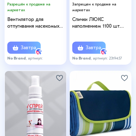
Разрешён к продаже на
Запрещен к продаже на
маркетах
маркетах
Вентилятор для
Спички ЛЮКС
отпугивания насекомых
наполнением 1100 шт.
(цвет в ассортименте)
ПЭТ-банка
Завтра
Завтра
No Brand
, артикул:
No Brand
, артикул: 2319457
вентил_отпуг_мск