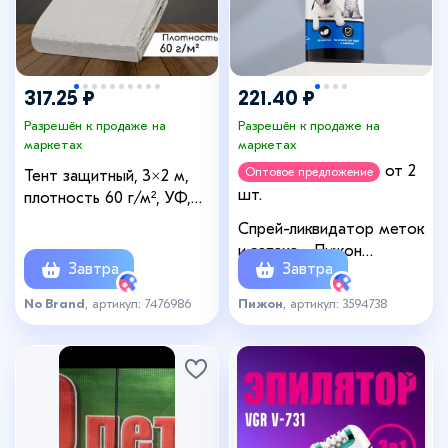
317.25 ₽
221.40 ₽
Разрешён к продаже на
Разрешён к продаже на
маркетах
маркетах
от 2
Оптовое предложение
Тент защитный, 3×2 м,
шт.
плотность 60 г/м², УФ,
люверсы шаг 1 м,
Спрей-ликвидатор меток
тарпаулин, серый
и запаха, «Пижон
Завтра
Завтра
Премиум», для кошек и
собак, 150 мл
No Brand
, артикул: 7476986
Пижон
, артикул: 3594738