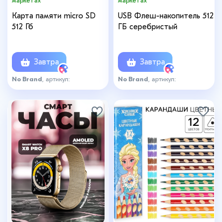
маркетах
маркетах
Карта памяти micro SD
USB Флеш-накопитель 512
512 Гб
ГБ серебристый
Завтра
Завтра
No Brand
, артикул:
No Brand
, артикул:
КартаПамяти512Гбмск
USB_Флеш_512Гб_мск