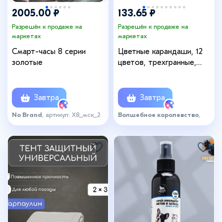
2005.00 ₽
133.65 ₽
Разрешён к продаже на
Разрешён к продаже на
маркетах
маркетах
Смарт-часы 8 серии
Цветные карандаши, 12
золотые
цветов, трехгранные,
«Сестры»
Завтра
Завтра
No Brand
, артикул: Х8_мск_2
Волшебное королевство
,
артикул: 7749770