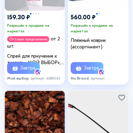
159.30 ₽
560.00 ₽
Разрешён к продаже на
Разрешён к продаже на
маркетах
маркетах
от 2
Оптовое предложение
Пляжный коврик
шт.
(ассортимент)
Спрей для приучения к
туалету «МОЙ ВЫБОР»,
Завтра
Завтра
100 мл, для кошек и
собак
Мой выбор
, артикул: 6581045
No Brand
, артикул:
коврик_пляж_мск