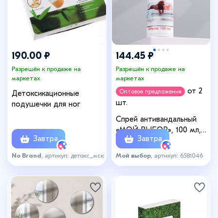
190.00 ₽
144.45 ₽
Разрешён к продаже на
Разрешён к продаже на
маркетах
маркетах
от 2
Оптовое предложение
Детоксикационные
шт.
подушечки для ног
Спрей антивандальный
«МОЙ ВЫБОР», 100 мл,
Завтра
Завтра
для кошек и собак
No Brand
, артикул: детокс_мск
Мой выбор
, артикул: 6581046