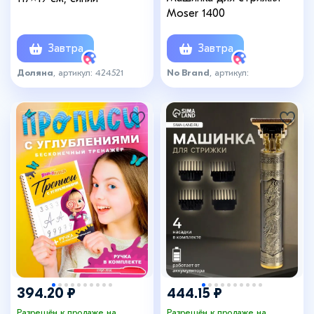
Moser 1400
Завтра
Завтра
Доляна
, артикул: 424521
No Brand
, артикул:
Moser_машинка_мск
+1
394.20 ₽
444.15 ₽
Разрешён к продаже на
Разрешён к продаже на