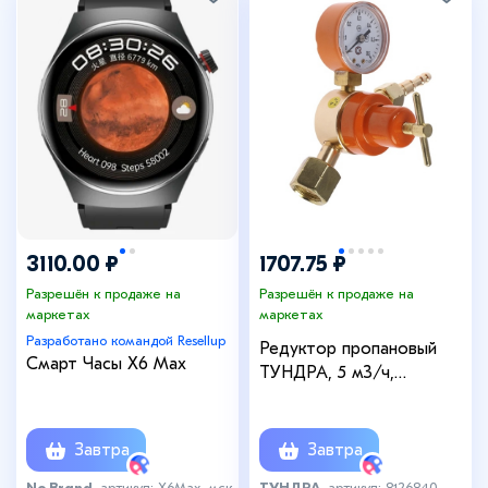
3110.00 ₽
1707.75 ₽
Разрешён к продаже на
Разрешён к продаже на
маркетах
маркетах
Разработано командой Resellup
Редуктор пропановый
Смарт Часы X6 Max
ТУНДРА, 5 м3/ч,
рабочее/на входе 0.3/2.5
МПа, алюминий
Завтра
Завтра
No Brand
, артикул: X6Max_мск
ТУНДРА
, артикул: 8126840