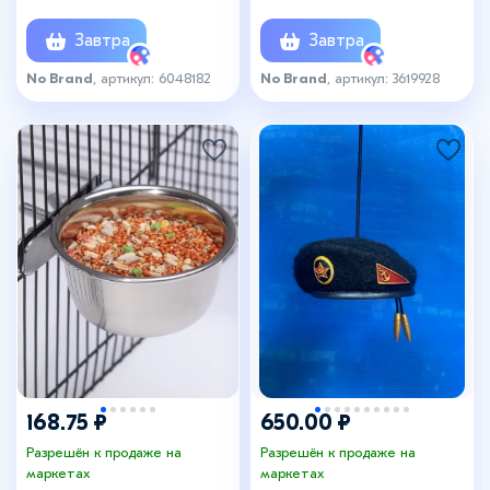
Завтра
Завтра
No Brand
, артикул: 6048182
No Brand
, артикул: 3619928
+8
168.75 ₽
650.00 ₽
Разрешён к продаже на
Разрешён к продаже на
маркетах
маркетах