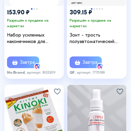
153.90 ₽
309.15 ₽
Разрешён к продаже на
Разрешён к продаже на
маркетах
маркетах
Набор усиленных
Зонт - трость
наконечников для
полуавтоматический
костылей, трости, усилен
«Радужный круг», 8 спиц,
шайбой, 19 мм, 2 шт.
R=46/54 см, d=92 см,
рисунок МИКС
Завтра
Завтра
No Brand
, артикул: 8155509
QF
, артикул: 7770981