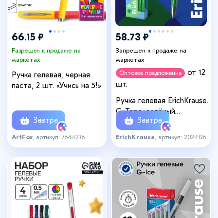
66.15 ₽
58.73 ₽
Разрешён к продаже на
Запрещен к продаже на
маркетах
маркетах
от 12
Оптовое предложение
Ручка гелевая, черная
шт.
паста, 2 шт. «Учись на 5!»
Ручка гелевая ErichKrause.
G-Tone, зелёный
Завтра
Завтра
стержень, узел 0.5 мм
ArtFox
, артикул: 7644236
ErichKrause
, артикул: 2024136