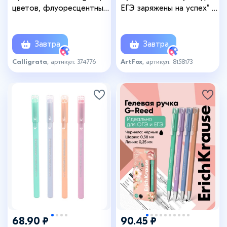
цветов, флуоресцентные,
ЕГЭ заряжены на успех" 2
узел 0.7 мм, резиновый
шт, чёрная паста
упор
Завтра
Завтра
Calligrata
, артикул: 374776
ArtFox
, артикул: 8158173
+2
68.90 ₽
90.45 ₽