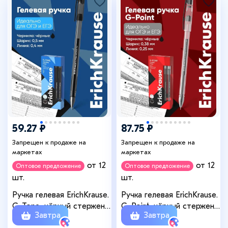
+10
59.27 ₽
87.75 ₽
Запрещен к продаже на
Запрещен к продаже на
маркетах
маркетах
от 12
от 12
Оптовое предложение
Оптовое предложение
шт.
шт.
Ручка гелевая ErichKrause.
Ручка гелевая ErichKrause.
G-Tone, чёрный стержень,
G-Point, чёрный стержень,
Завтра
Завтра
узел 0.5 мм
узел 0.38 мм