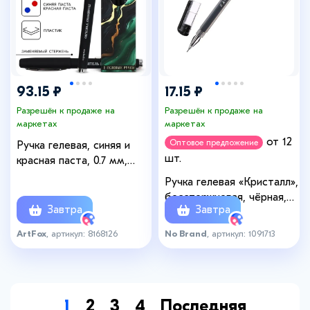
93.15 ₽
17.15 ₽
Разрешён к продаже на
Разрешён к продаже на
маркетах
маркетах
от 12
Оптовое предложение
Ручка гелевая, синяя и
шт.
красная паста, 0.7 мм,
пластик, набор из 2 шт.
Ручка гелевая «Кристалл»,
«Лучший учитель в мире»
бесстержневая, чёрная,
Завтра
Завтра
узел 0.38 мм
ArtFox
, артикул: 8168126
No Brand
, артикул: 1091713
1
2
3
4
Последняя