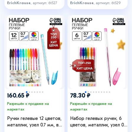
ErichKrause
, артикул: 61527
ErichKrause
, артикул: 61529
+8
160.65 ₽
78.30 ₽
Разрешён к продаже на
Разрешён к продаже на
маркетах
маркетах
Ручки гелевые 12 цветов,
Набор гелевых ручек, 6
металлик, узел 0.7 мм, в
цветов, металлик, узел 0.7
блистере на кнопке
мм, в блистере на кнопке