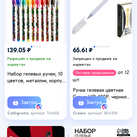
139.05 ₽
65.61 ₽
Разрешён к продаже на
Запрещен к продаже на
маркетах
маркетах
от 12
Оптовое предложение
Набор гелевых ручек, 10
шт.
цветов, металлик, корпус
с рисунком, в блистере
Ручка гелевая цветная
на кнопке
Crown HJR-500P, чернила
Завтра
Завтра
пастель белая, узел 0.7
мм
Calligrata
, артикул: 744505
Crown
, артикул: 804928