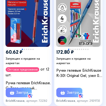
+3
60.62 ₽
172.80 ₽
Запрещен к продаже на
Запрещен к продаже на
маркетах
маркетах
от 12
Оптовое предложение
Ручки гелевые ErichKrause
шт.
R-301 Original Gel, узел 0.5
мм, 4 цвета
Ручка гелевая ErichKrause.
G-Tone, красный
Завтра
Завтра
стержень, узел 0.5 мм
ErichKrause
, артикул: 722312
ErichKrause
, артикул: 2929735