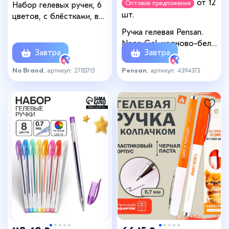
от 12
Оптовое предложение
Набор гелевых ручек, 6
шт.
цветов, с блёстками, в
блистере на кнопке
Ручка гелевая Pensan.
Neon Gel, неоново-белый
Завтра
Завтра
стержень, узел 1 мм
No Brand
, артикул: 2783713
Pensan
, артикул: 4394373