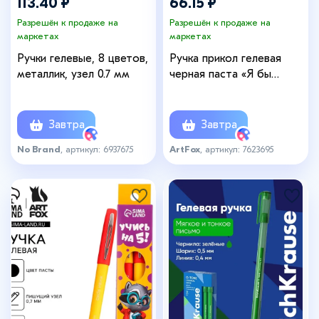
113.40 ₽
66.15 ₽
Разрешён к продаже на
Разрешён к продаже на
маркетах
маркетах
Ручки гелевые, 8 цветов,
Ручка прикол гелевая
металлик, узел 0.7 мм
черная паста «Я бы
написал поэму, но у меня
лапки», 2 шт.
Завтра
Завтра
No Brand
, артикул: 6937675
ArtFox
, артикул: 7623695