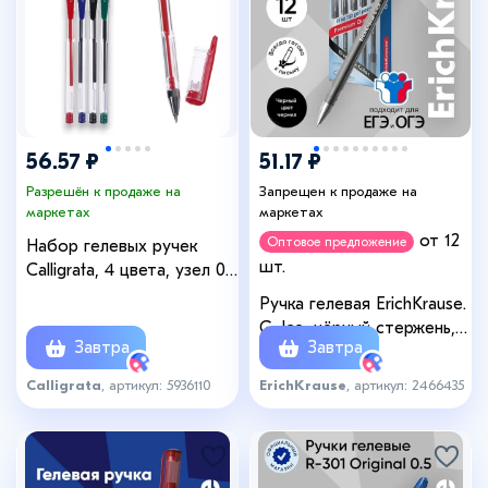
+3
56.57 ₽
51.17 ₽
Разрешён к продаже на
Запрещен к продаже на
маркетах
маркетах
от 12
Оптовое предложение
Набор гелевых ручек
шт.
Calligrata, 4 цвета, узел 0.5
мм
Ручка гелевая ErichKrause.
G-Ice, чёрный стержень,
Завтра
Завтра
узел 0.5 мм
Calligrata
, артикул: 5936110
ErichKrause
, артикул: 2466435