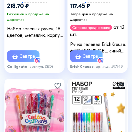
218.70 ₽
117.45 ₽
Разрешён к продаже на
Запрещен к продаже на
маркетах
маркетах
от 12
Оптовое предложение
Набор гелевых ручек, 18
шт.
цветов, металлик, корпус
с рисунком, в блистере
Ручка гелевая ErichKrause.
на кнопке
MEGAPOLIS GEL, синий
Завтра
Завтра
стержень, узел 0.5 мм
Calligrata
, артикул: 33303
ErichKrause
, артикул: 597149
+3