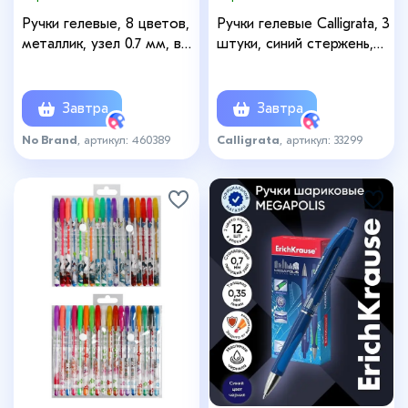
Ручки гелевые, 8 цветов,
Ручки гелевые Calligrata, 3
металлик, узел 0.7 мм, в
штуки, синий стержень,
блистере
узел 0.5 мм, 3 сменных
стержня
Завтра
Завтра
No Brand
, артикул: 460389
Calligrata
, артикул: 33299
+5