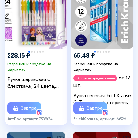
228.15 ₽
65.48 ₽
Разрешён к продаже на
Запрещен к продаже на
маркетах
маркетах
от 12
Оптовое предложение
Ручка шариковая с
шт.
блестками, 24 цвета,
Холодное сердце
Ручка гелевая ErichKrause.
G-Tone, синий стержень,
Завтра
Завтра
узел 0.5 мм
ArtFox
, артикул: 7588124
ErichKrause
, артикул: 61526