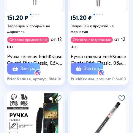
151.20 ₽
151.20 ₽
Запрещен к продаже на
Запрещен к продаже на
маркетах
маркетах
от 12
от 12
Оптовое предложение
Оптовое предложение
шт.
шт.
Ручка гелевая ErichKrause
Ручка гелевая ErichKrause
Crystal Stick Classic, 0.5мм,
Crystal Stick Classic, 0.5мм,
Завтра
Завтра
премиум, черная
премиум, синяя
ErichKrause
, артикул: 8164101
ErichKrause
, артикул: 8164100