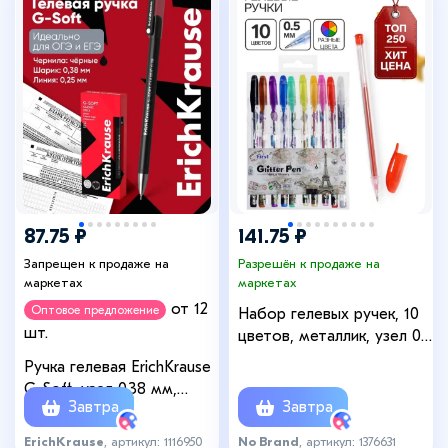
+3
87.75 ₽
141.75 ₽
Запрещен к продаже на
Разрешён к продаже на
маркетах
маркетах
от 12
Оптовое предложение
Набор гелевых ручек, 10
шт.
цветов, металлик, узел 0.5
мм
Ручка гелевая ErichKrause
G-Soft, узел 0.38 мм,
Завтра
Завтра
покрытие soft-touch,
чёрная
ErichKrause
, артикул: 1116950
No Brand
, артикул: 1376631