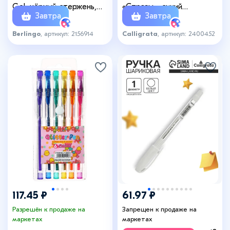
Gel, чёрный стержень,
«Стразы», синий
Завтра
Завтра
узел 0.5 мм
стержень, узел 0.5 мм,
МИКС
Berlingo
, артикул: 2156914
Calligrata
, артикул: 2400452
117.45 ₽
61.97 ₽
Разрешён к продаже на
Запрещен к продаже на
маркетах
маркетах