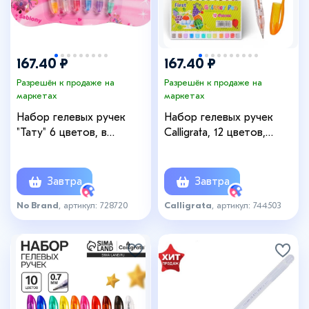
167.40 ₽
167.40 ₽
Разрешён к продаже на
Разрешён к продаже на
маркетах
маркетах
Набор гелевых ручек
Набор гелевых ручек
"Тату" 6 цветов, в
Calligrata, 12 цветов,
блистере
металлик, узел 0.5 мм,
корпус с рисунком, в
блистере на кнопке
Завтра
Завтра
No Brand
, артикул: 728720
Calligrata
, артикул: 744503