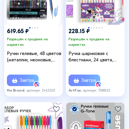
619.65 ₽
228.15 ₽
Разрешён к продаже на
Разрешён к продаже на
маркетах
маркетах
Ручки гелевые, 48 цветов
Ручка шариковая с
(металлик, неоновые,
блестками, 24 цвета,
пастельные, с блёстками),
Минни Маус и Единорог
узел 1 мм
Завтра
Завтра
No Brand
, артикул: 2142520
ArtFox
, артикул: 7588123