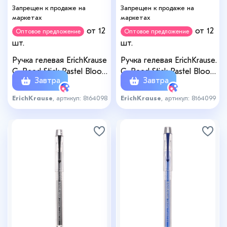
Запрещен к продаже на
Запрещен к продаже на
маркетах
маркетах
от 12
от 12
Оптовое предложение
Оптовое предложение
шт.
шт.
Ручка гелевая ErichKrause
Ручка гелевая ErichKrause.
G-Reed Stick Pastel Bloom,
G-Reed Stick Pastel Bloom,
Завтра
Завтра
0.38мм, синяя
чёрный стержень, узел
0.38 мм
ErichKrause
, артикул: 8164098
ErichKrause
, артикул: 8164099