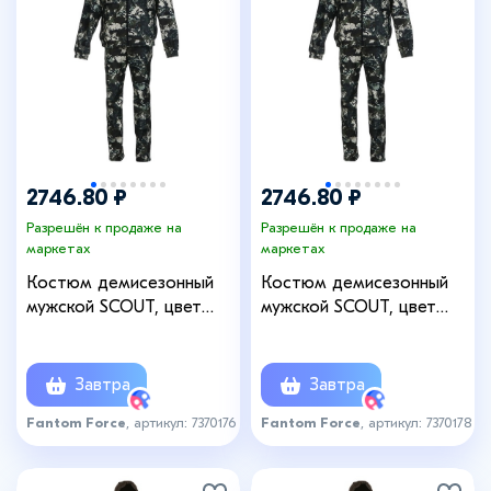
2746.80 ₽
2746.80 ₽
Разрешён к продаже на
Разрешён к продаже на
маркетах
маркетах
Костюм демисезонный
Костюм демисезонный
мужской SCOUT, цвет
мужской SCOUT, цвет
481-4, рост 170-176,
481-4, рост 182-188,
размер 56-58
размер 60-62
Завтра
Завтра
Fantom Force
, артикул: 7370176
Fantom Force
, артикул: 7370178