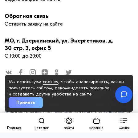
Обратная связь
Оставить заявку на сайте
МО, г. Дзержинский, ул. Энергетиков, д.
30 стр. 3, офис 5
С 10:00 до 20:00
Мы используем
cookies
, чтобы анализировать, как вы
пользуетесь сайтом, рекомендовать
полезное
и создавать другие удобства на сайте
© 2025. OOO "РЕСЕЛАП ГРУПП", официальный сайт. Сайт
reseiiup.ru использует куки-файлы и другие технологии, чтобы
Принять
помочь вам в навигации, а также предоставить лучший
пользовательский опыт, анализировать использование наших
продуктов и услуг, повысить качество рекламных и
маркетинговых активностей. Если Вы не хотите, чтобы Ваши
Главная
каталог
войти
корзина
меню
пользовательские данные обрабатывались, пожалуйста,
ограничьте их использование в своём браузере.
Оферта