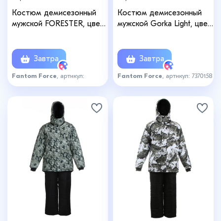
Костюм демисезонный
Костюм демисезонный
мужской FORESTER, цвет
мужской Gorka Light, цвет
Khaki 21, рост 170-176,
551-3 brown 19-0912, рост
размер 60-62
182-188, размер 48-50
Завтра
Завтра
Fantom Force
, артикул:
Fantom Force
, артикул: 7370158
7851624