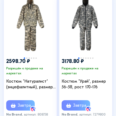
2598.70 ₽
3178.80 ₽
Разрешён к продаже на
Разрешён к продаже на
маркетах
маркетах
Костюм "Натуралист"
Костюм "Урай", размер
(энцефалитный), размер
56-58, рост 170-176
56-58, рост 170-176, цвет
зеленая цифра
Завтра
Завтра
No Brand
, артикул: 808758
No Brand
, артикул: 7279800