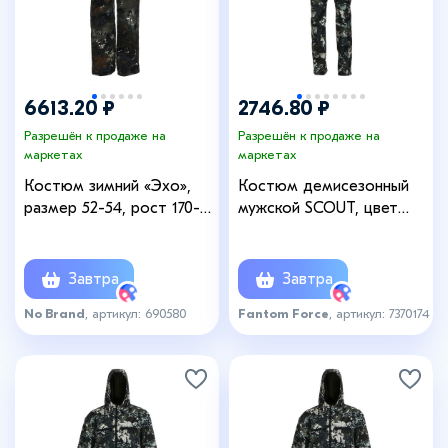
6613.20 ₽
2746.80 ₽
Разрешён к продаже на
Разрешён к продаже на
маркетах
маркетах
Костюм зимний «Эхо»,
Костюм демисезонный
размер 52-54, рост 170-
мужской SCOUT, цвет
176
481-4, рост 182-188,
размер 52-54
Завтра
Завтра
No Brand
, артикул: 690580
Fantom Force
, артикул: 7370174