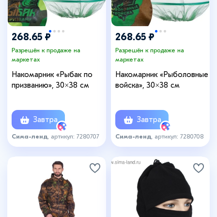
268.65 ₽
268.65 ₽
Разрешён к продаже на
Разрешён к продаже на
маркетах
маркетах
Накомарник «Рыбак по
Накомарник «Рыболовные
призванию», 30×38 см
войска», 30×38 см
Завтра
Завтра
Сима-ленд
, артикул: 7280707
Сима-ленд
, артикул: 7280708