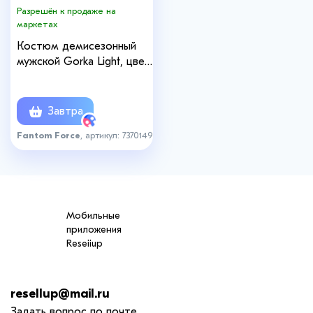
Разрешён к продаже на
маркетах
Костюм демисезонный
мужской Gorka Light, цвет
506-4 Black, рост 170-176,
размер 52-54
Завтра
Fantom Force
, артикул: 7370149
Мобильные
приложения
Reseiiup
resellup@mail.ru
Задать вопрос по почте