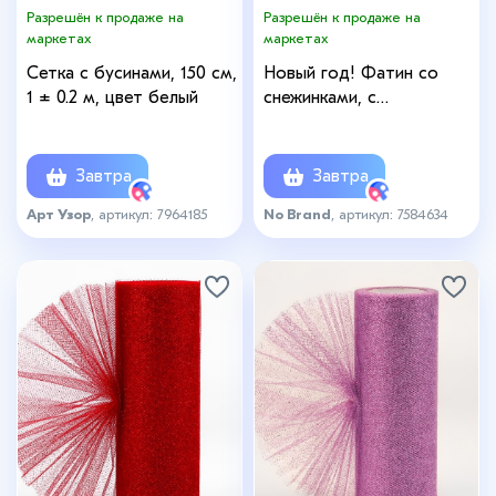
Разрешён к продаже на
Разрешён к продаже на
маркетах
маркетах
Сетка с бусинами, 150 см,
Новый год! Фатин со
1 ± 0.2 м, цвет белый
снежинками, с
разноцветным тиснением,
7,5 см, 11 ± 1 г/кв.м, 9,1 ±
0,5 м, цвет голубой №11
Завтра
Завтра
Арт Узор
, артикул: 7964185
No Brand
, артикул: 7584634