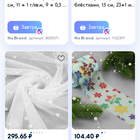
см, 11 ± 1 г/кв.м, 9 ± 0,5 м,
блёстками, 15 см, 23±1 м,
цвет чёрный №23
11±1 г/м², белый №1
Завтра
Завтра
No Brand
, артикул: 8050171
No Brand
, артикул: 7152319
295.65 ₽
104.40 ₽