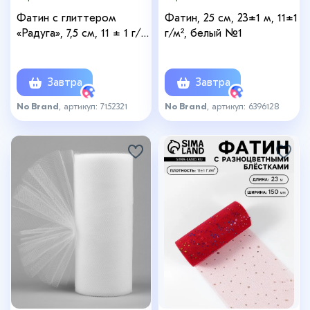
Фатин с глиттером
Фатин, 25 см, 23±1 м, 11±1
«Радуга», 7,5 см, 11 ± 1 г/
г/м², белый №1
кв.м, 9 ± 0,5 м, цвет
розовый №1
Завтра
Завтра
No Brand
, артикул: 7152321
No Brand
, артикул: 6396128