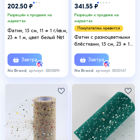
202.50 ₽
341.55 ₽
Разрешён к продаже на
Разрешён к продаже на
маркетах
маркетах
Покупателям нравится
Фатин, 15 см, 11 ± 1 г/кв.м,
Фатин с разноцветными
23 ± 1 м, цвет белый №1
блёстками, 15 см, 23 ± 1
м, 11 ± 1 г/м², цвет
красный №17
Завтра
Завтра
No Brand
, артикул: 5808891
No Brand
, артикул: 8050167