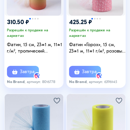
310.50 ₽
425.25 ₽
Разрешён к продаже на
Разрешён к продаже на
маркетах
маркетах
Фатин, 15 см, 23±1 м, 11±1
Фатин «Горох», 15 см,
г/м², тропический
23±1 м, 11±1 г/м², розовый
градиент №3
№4
Завтра
Завтра
No Brand
, артикул: 8016778
No Brand
, артикул: 6396145