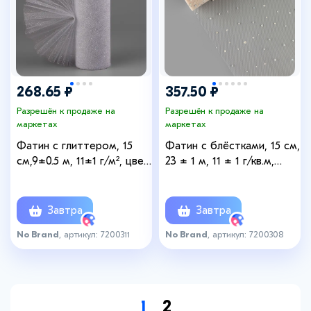
268.65 ₽
357.50 ₽
Разрешён к продаже на
Разрешён к продаже на
маркетах
маркетах
Фатин с глиттером, 15
Фатин с блёстками, 15 см,
см,9±0.5 м, 11±1 г/м², цвет
23 ± 1 м, 11 ± 1 г/кв.м,
серебряный №06
цвет бежевый №37
Завтра
Завтра
No Brand
, артикул: 7200311
No Brand
, артикул: 7200308
1
2