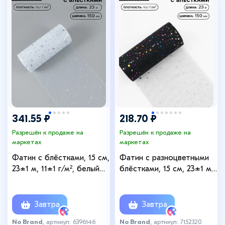
341.55 ₽
218.70 ₽
Разрешён к продаже на
Разрешён к продаже на
маркетах
маркетах
Фатин с блёстками, 15 см,
Фатин с разноцветными
23±1 м, 11±1 г/м², белый
блёстками, 15 см, 23±1 м,
№1
11±1 г/м², чёрный №40
Завтра
Завтра
No Brand
, артикул: 6396146
No Brand
, артикул: 7152320