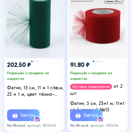
202.50 ₽
91.80 ₽
Разрешён к продаже на
Разрешён к продаже на
маркетах
маркетах
от 2
Оптовое предложение
Фатин, 15 см, 11 ± 1 г/кв.м,
шт.
23 ± 1 м, цвет тёмно-
зелёный №47
Фатин, 5 см, 23±1 м, 11±1
г/м², красный №13
Завтра
Завтра
No Brand
, артикул: 8050156
No Brand
, артикул: 6396136