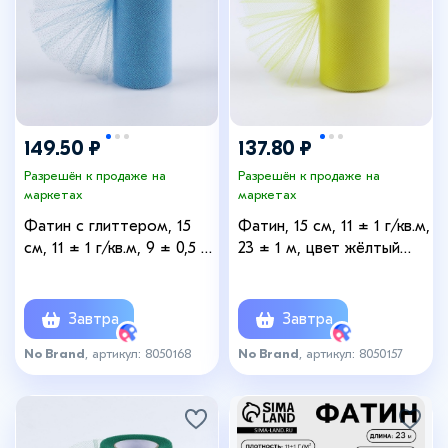
149.50 ₽
137.80 ₽
Разрешён к продаже на
Разрешён к продаже на
маркетах
маркетах
Фатин с глиттером, 15
Фатин, 15 см, 11 ± 1 г/кв.м,
см, 11 ± 1 г/кв.м, 9 ± 0,5 м,
23 ± 1 м, цвет жёлтый
цвет голубой №07
№57
Завтра
Завтра
No Brand
, артикул: 8050168
No Brand
, артикул: 8050157