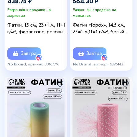
438.75 ₽
564.30 ₽
Разрешён к продаже на
Разрешён к продаже на
маркетах
маркетах
Фатин, 15 см, 23±1 м, 11±1
Фатин «Горох», 14.5 см,
г/м², фиолетово-розовый
23±1 м,11±1 г/м², белый
градиент №4
№1
Завтра
Завтра
No Brand
, артикул: 8016779
No Brand
, артикул: 6396143