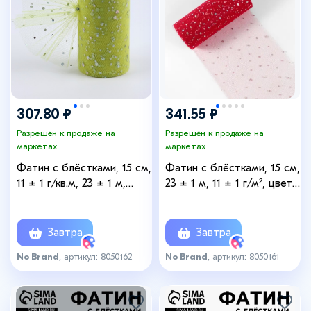
307.80 ₽
341.55 ₽
Разрешён к продаже на
Разрешён к продаже на
маркетах
маркетах
Фатин с блёстками, 15 см,
Фатин с блёстками, 15 см,
11 ± 1 г/кв.м, 23 ± 1 м,
23 ± 1 м, 11 ± 1 г/м², цвет
цвет жёлтый №57
красный №17
Завтра
Завтра
No Brand
, артикул: 8050162
No Brand
, артикул: 8050161