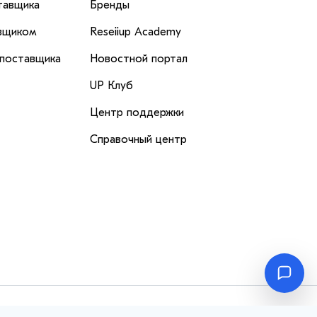
тавщика
Бренды
вщиком
Reseiiup Аcademy
 поставщика
Новостной портал
UP Клуб
Центр поддержки
Справочный центр
Перейти
вверх
в навигации, а также предоставить лучший пользовательский