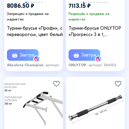
8086.50 ₽
7113.15 ₽
Запрещен к продаже на
Разрешён к продаже на
маркетах
маркетах
Турник-брусья «Профи», с
Турник-брусья ONLYTOP
переворотом, цвет белый
«Прогресс» 3 в 1,
разборный, чёрные
Завтра
Завтра
Absolute Champion
, артикул:
ONLYTOP
, артикул: 3366926
3863618