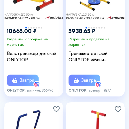
10665.00 ₽
5938.65 ₽
Разрешён к продаже на
Разрешён к продаже на
маркетах
маркетах
Велотренажер детский
Тренажёр детский
ONLYTOP
ONLYTOP «Мини-
Твистер» SL-08
Завтра
Завтра
ONLYTOP
, артикул: 366796
ONLYTOP
, артикул: 9277