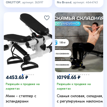
ONLYTOP
, артикул: 365197
No Brand
, артикул: 4644745
+15
4453.65 ₽
10798.65 ₽
Разрешён к продаже на
Разрешён к продаже на
маркетах
маркетах
Мини - степпер с
Скамья силовая, складная,
эспандерами
с регулируемым наклоном