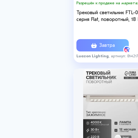
Разрешён к продаже на маркета
Трековый светильник FTL-0
серия Flat, поворотный, 18 
48 В, 3000К, 340 мм, чёрны
свечение тёплое белое
Завтра
Luazon Lighting
, артикул: 81421
+8
+8