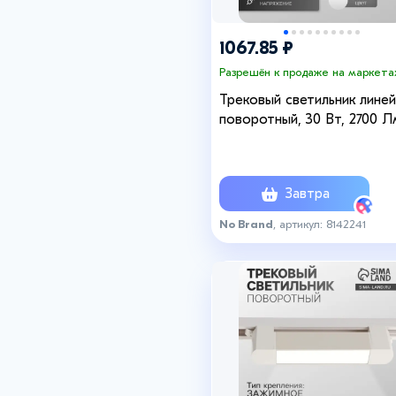
1067.85 ₽
Разрешён к продаже на маркета
Трековый светильник линей
поворотный, 30 Вт, 2700 Л
4000К, IP20, белый, свечен
нейтральное белое
Завтра
No Brand
, артикул: 8142241
+8
+8