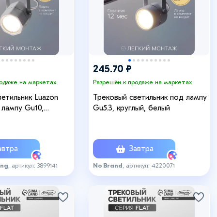
245.70 ₽
родаже на маркетах
Разрешён к продаже на маркетах
етильник Luazon
Трековый светильник под лампу
д лампу Gu10,
Gu5.3, круглый, белый
ный, белый
втра
Завтра
ing
, артикул: 3899141
No Brand
, артикул: 4220071