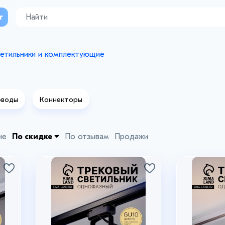
г
етильники и комплектующие
ы
воды
Коннекторы
не
По скидке
По отзывам
Продажи
+3