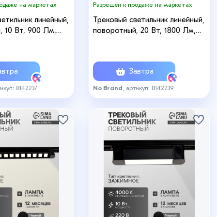
родаже на маркетах
Разрешён к продаже на маркетах
етильник линейный,
Трековый светильник линейный,
 10 Вт, 900 Лм,
поворотный, 20 Вт, 1800 Лм,
, белый, свечение
4000К, IP20, белый, свечение
е белое
нейтральное белое
втра
Завтра
тикул: 8142237
No Brand
, артикул: 8142239
+8