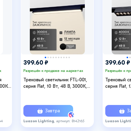
+4
399.60 ₽
399.60 ₽
х
Разрешён к продаже на маркетах
Разрешён к п
я
Трековый светильник FTL-001,
Трековый св
000К,
серия Flat, 10 Вт, 48 В, 3000К,
серия Flat, 
IP20, 300 мм, чёрный, свечение
IP20, 260 м
тёплое белое
нейтрально
Завтра
За
64
Luazon Lighting
, артикул: 8142165
Luazon Light