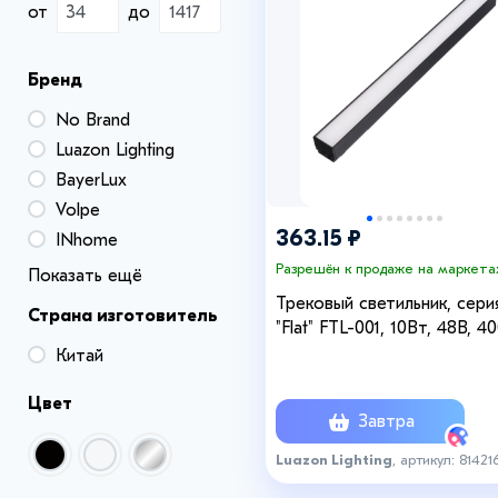
от
до
+4
Бренд
No Brand
Luazon Lighting
BayerLux
Volpe
363.15 ₽
INhome
Разрешён к продаже на маркета
Показать ещё
Трековый светильник, сери
Страна изготовитель
"Flat" FTL-001, 10Вт, 48В, 4
IP20, 300мм, черный
Китай
Цвет
Завтра
Luazon Lighting
, артикул: 81421