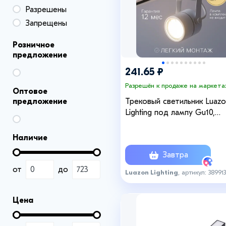
Разрешены
Запрещены
Розничное
предложение
241.65 ₽
Разрешён к продаже на маркета
Оптовое
предложение
Трековый светильник Luazo
Lighting под лампу Gu10,
круглый, белый
Наличие
Завтра
от
до
Luazon Lighting
, артикул: 38991
Цена