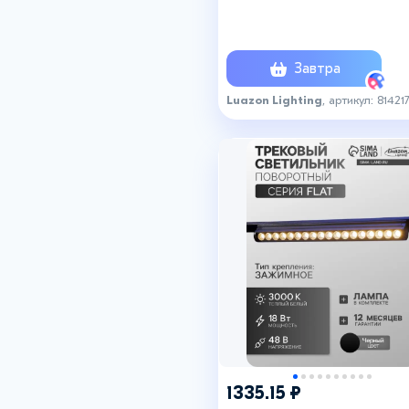
48 В, 4000К, 340 мм, чёрны
свечение нейтральное бел
Завтра
Luazon Lighting
, артикул: 81421
+6
+8
1335.15 ₽