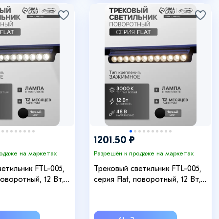
+6
1201.50 ₽
родаже на маркетах
Разрешён к продаже на маркетах
етильник FTL-005,
Трековый светильник FTL-005,
поворотный, 12 Вт,
серия Flat, поворотный, 12 Вт,
, 230 мм, чёрный,
48 В, 3000К, 230 мм, чёрный,
ейтральное белое
свечение тёплое белое