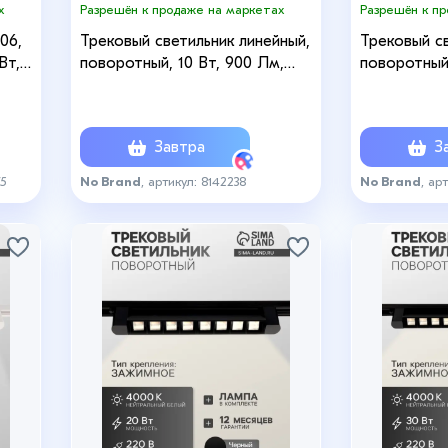
х
Разрешён к продаже на маркетах
Разрешён к п
06,
Трековый светильник линейный,
Трековый св
Вт,
поворотный, 10 Вт, 900 Лм,
поворотный,
й,
4000К, IP20, чёрный, свечение
4000К, IP20
нейтральное белое
нейтрально
Завтра
За
75
No Brand
, артикул: 8142238
No Brand
, ар
+8