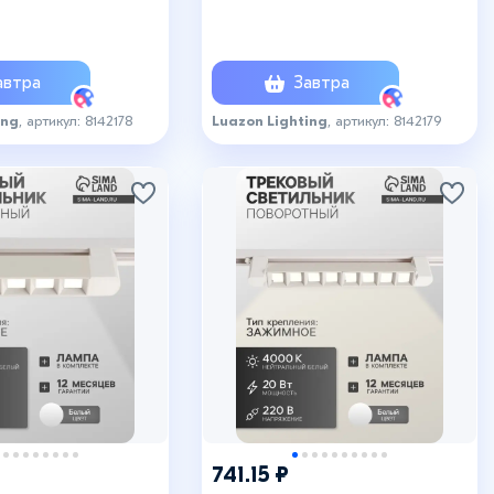
м, чёрный, свечение
IP20, 300мм, черный
е белое
втра
Завтра
ing
, артикул: 8142178
Luazon Lighting
, артикул: 8142179
+8
741.15 ₽