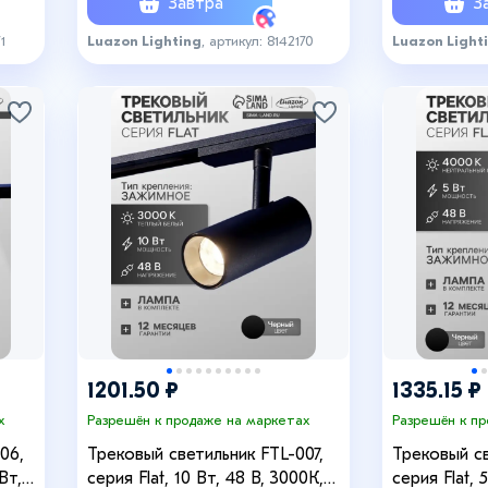
Завтра
За
1
Luazon Lighting
, артикул: 8142170
Luazon Light
1201.50 ₽
1335.15 ₽
х
Разрешён к продаже на маркетах
Разрешён к п
06,
Трековый светильник FTL-007,
Трековый св
Вт,
серия Flat, 10 Вт, 48 В, 3000К,
серия Flat, 