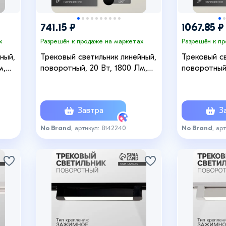
741.15 ₽
1067.85 ₽
х
Разрешён к продаже на маркетах
Разрешён к п
ный,
Трековый светильник линейный,
Трековый св
м,
поворотный, 20 Вт, 1800 Лм,
поворотный,
ие
4000К, IP20, чёрный, свечение
4000К, IP20
нейтральное белое
нейтрально
Завтра
За
No Brand
, артикул: 8142240
No Brand
, ар
+8