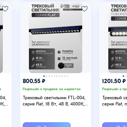
+6
800.55 ₽
1201.50 ₽
х
Разрешён к продаже на маркетах
Разрешён к п
04,
Трековый светильник FTL-004,
Трековый св
0К,
серия Flat, 18 Вт, 48 В, 4000К,
серия Flat, 
ение
IP20, 370 мм, чёрный, свечение
48 В, 4000К
нейтральное белое
свечение н