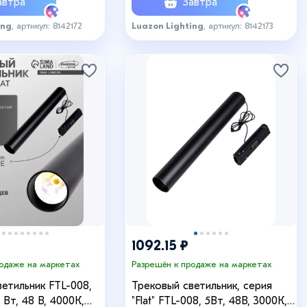
втра
Завтра
ing
, артикул: 8142172
Luazon Lighting
, артикул: 8142173
1092.15 ₽
родаже на маркетах
Разрешён к продаже на маркетах
етильник FTL-008,
Трековый светильник, серия
5 Вт, 48 В, 4000К,
"Flat" FTL-008, 5Вт, 48В, 3000К,