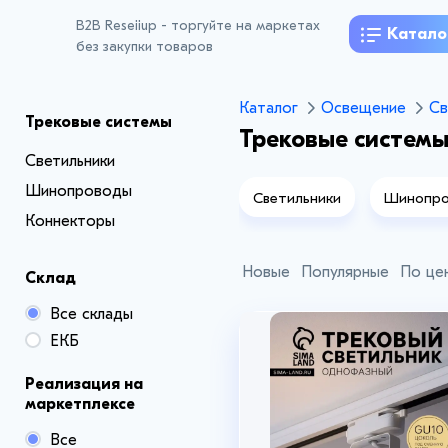
B2B Reseiiup - торгуйте на маркетах
Катало
без закупки товаров
Каталог
Освещение
Св
Трековые системы
Трековые систем
Светильники
Шинопроводы
Светильники
Шинопро
Коннекторы
Новые
Популярные
По це
Склад
Все склады
ЕКБ
Реализация на
маркетплексе
+4
+4
Все