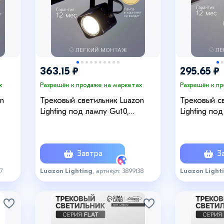
363.15 ₽
295.65 ₽
х
Разрешён к продаже на маркетах
Разрешён к п
n
Трековый светильник Luazon
Трековый св
Lighting под лампу Gu10,
Lighting по
квадратный, чёрный
восьмигран
Завтра
За
37
Luazon Lighting
, артикул: 3899138
Luazon Light