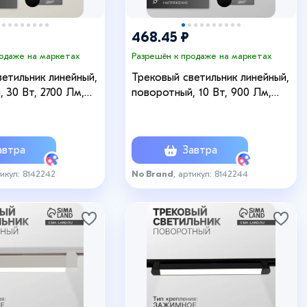
468.45 ₽
родаже на маркетах
Разрешён к продаже на маркетах
етильник линейный,
Трековый светильник линейный,
 30 Вт, 2700 Лм,
поворотный, 10 Вт, 900 Лм,
, чёрный, свечение
4000К, IP20, чёрный, свечение
е белое
нейтральное белое
втра
Завтра
тикул: 8142242
No Brand
, артикул: 8142244
+8