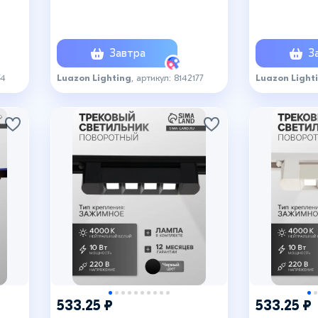
й,
IP20, чёрный, свечение тёплое
IP20, 300 м
ое
белое
нейтрально
Завтра
За
74
Luazon Lighting
, артикул: 8142177
Luazon Light
+8
533.25 ₽
533.25 ₽