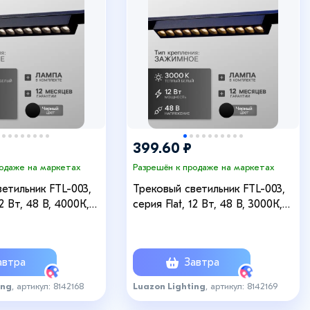
+4
399.60 ₽
родаже на маркетах
Разрешён к продаже на маркетах
етильник FTL-003,
Трековый светильник FTL-003,
12 Вт, 48 В, 4000К,
серия Flat, 12 Вт, 48 В, 3000К,
м, чёрный, свечение
IP20, 260 мм, чёрный, свечение
е белое
тёплое белое
втра
Завтра
ing
, артикул: 8142168
Luazon Lighting
, артикул: 8142169