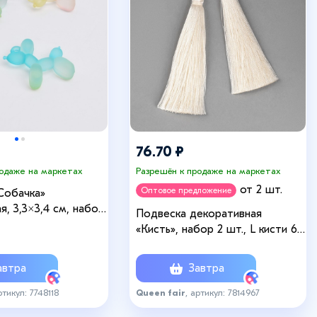
76.70 ₽
родаже на маркетах
Разрешён к продаже на маркетах
от 2 шт.
Оптовое предложение
Собачка»
, 3,3×3,4 см, набор
Подвеска декоративная
ет МИКС
«Кисть», набор 2 шт., L кисти 6,5
см, цвет молочный
втра
Завтра
ртикул: 7748118
Queen fair
, артикул: 7814967