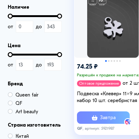
Наличие
от
до
Цена
от
до
74.25 ₽
Разрешён к продаже на маркета
от 2 шт
Бренд
Оптовое предложение
Подвеска «Клевер» 11×9 м
Queen fair
набор 10 шт. серебристая
QF
Art beauty
Завтра
Страна изготовитель
QF
, артикул: 5921987
Китай