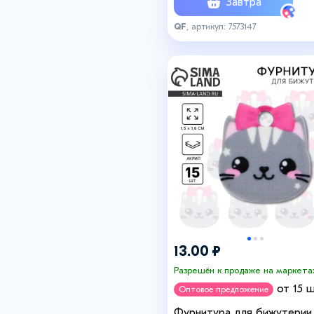
Завтра
QF
, артикул: 7573147
13.00 ₽
Разрешён к продаже на маркета
от 15 ш
Оптовое предложение
Фурнитура для бижутерии