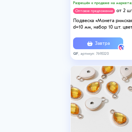
Разрешён к продаже на маркета
от 2 шт
Оптовое предложение
Подвеска «Монета римска
d=10 мм, набор 10 шт. цве
серебро
Завтра
QF
, артикул: 7695320