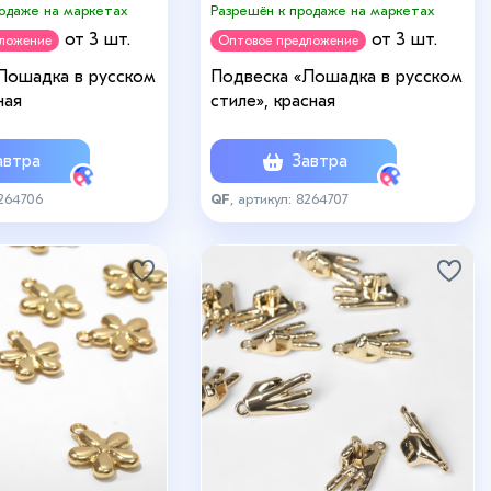
родаже на маркетах
Разрешён к продаже на маркетах
от 3 шт.
от 3 шт.
дложение
Оптовое предложение
Лошадка в русском
Подвеска «Лошадка в русском
ная
стиле», красная
втра
Завтра
8264706
QF
, артикул: 8264707