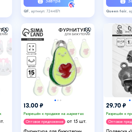
Завтра
За
QF
, артикул: 7244871
Queen fair
, а
13.00 ₽
29.70 ₽
х
Разрешён к продаже на маркетах
Разрешён к п
т.
от 15 шт.
Оптовое предложение
Оптовое пре
Фурнитура для бижутерии
Подвеска «