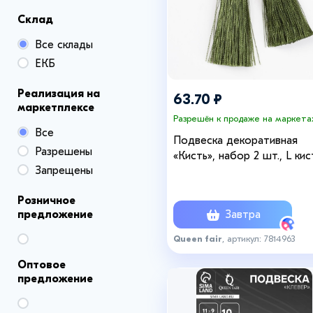
Склад
Все склады
ЕКБ
Реализация на
63.70 ₽
маркетплексе
Разрешён к продаже на маркета
Все
Подвеска декоративная
Разрешены
«Кисть», набор 2 шт., L кис
Запрещены
см, цвет травянисто-зелё
Розничное
Завтра
предложение
Queen fair
, артикул: 7814963
Оптовое
предложение