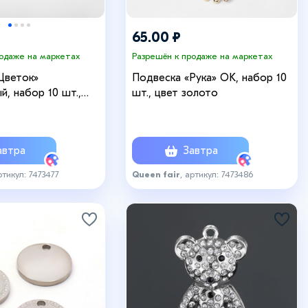
65.00 ₽
родаже на маркетах
Разрешён к продаже на маркетах
Цветок»
Подвеска «Рука» OK, набор 10
, набор 10 шт.,
шт., цвет золото
о
втра
Завтра
ртикул: 7473477
Queen fair
, артикул: 7473486