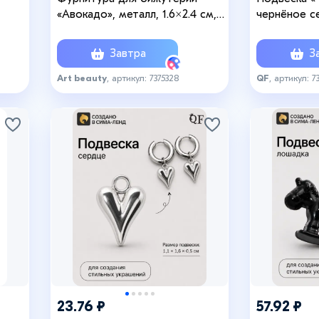
«Авокадо», металл, 1.6×2.4 см,
чернёное с
15 шт.
Завтра
За
Art beauty
, артикул: 7375328
QF
, артикул: 7
23.76 ₽
57.92 ₽