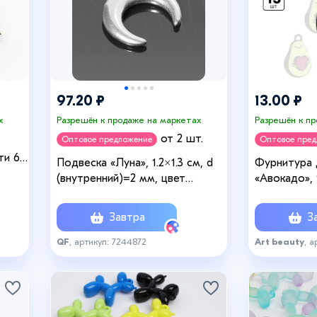
97.20 ₽
13.00 ₽
х
Разрешён к продаже на маркетах
Разрешён к п
от 2 шт.
Оптовое предложение
Оптовое пре
ти 6,5
Подвеска «Луна», 1.2×1.3 см, d
Фурнитура 
ный
(внутренний)=2 мм, цвет
«Авокадо», 1
серебро
Завтра
За
QF
, артикул: 7244872
Art beauty
, а