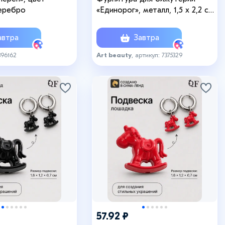
еребро
«Единорог», металл, 1,5 х 2,2 см,
15 шт
втра
Завтра
396162
Art beauty
, артикул: 7375329
57.92 ₽