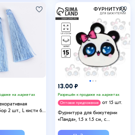
13.00 ₽
родаже на маркетах
Разрешён к продаже на маркетах
от 15 шт.
Оптовое предложение
екоративная
ор 2 шт., L кисти 6,5
Фурнитура для бижутерии
ебесно-голубой
«Панда», 1.5 х 1.5 см, с
подвесом, 15 штук