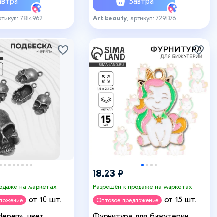
втра
Завтра
ртикул: 7814962
Art beauty
, артикул: 7291376
18.23 ₽
родаже на маркетах
Разрешён к продаже на маркетах
от 10 шт.
от 15 шт.
дложение
Оптовое предложение
Череп», цвет
Фурнитура для бижутерии