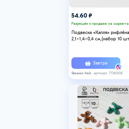
54.60 ₽
Разрешён к продаже на маркета
Подвеска «Капля» рифлён
2,1×1,4×0,4 см,(набор 10 шт.
цвет золото
Завтра
Queen fair
, артикул: 7736008