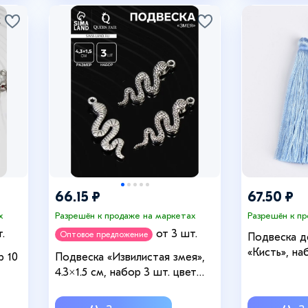
66.15 ₽
67.50 ₽
х
Разрешён к продаже на маркетах
Разрешён к п
.
от 3 шт.
Оптовое предложение
Подвеска д
«Кисть», наб
р 10
Подвеска «Извилистая змея»,
см, цвет н
4.3×1.5 см, набор 3 шт. цвет
серебро