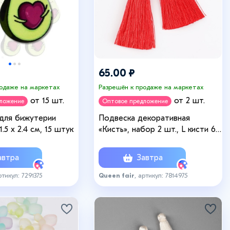
65.00 ₽
родаже на маркетах
Разрешён к продаже на маркетах
от 15 шт.
от 2 шт.
дложение
Оптовое предложение
для бижутерии
Подвеска декоративная
.5 х 2.4 см, 15 штук
«Кисть», набор 2 шт., L кисти 6,5
см, цвет красный
втра
Завтра
ртикул: 7291375
Queen fair
, артикул: 7814975