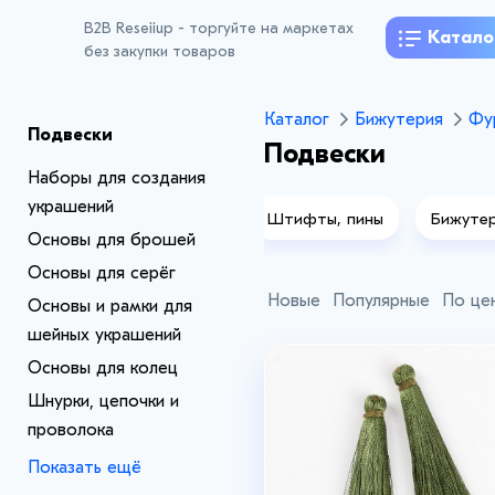
B2B Reseiiup - торгуйте на маркетах
Катало
без закупки товаров
Каталог
Бижутерия
Фу
Подвески
Подвески
Наборы для создания
украшений
ительные кольца и элементы
Штифты, пины
Бижутер
Основы для брошей
Основы для серёг
Новые
Популярные
По це
Основы и рамки для
шейных украшений
Основы для колец
Шнурки, цепочки и
проволока
Показать ещё