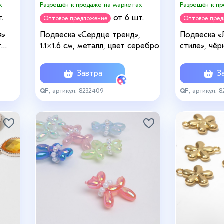
х
Разрешён к продаже на маркетах
Разрешён к п
.
от 6 шт.
Оптовое предложение
Оптовое пре
я»
Подвеска «Сердце тренд»,
Подвеска «
т
1.1×1.6 см, металл, цвет серебро
стиле», чёр
Завтра
За
QF
, артикул: 8232409
QF
, артикул: 