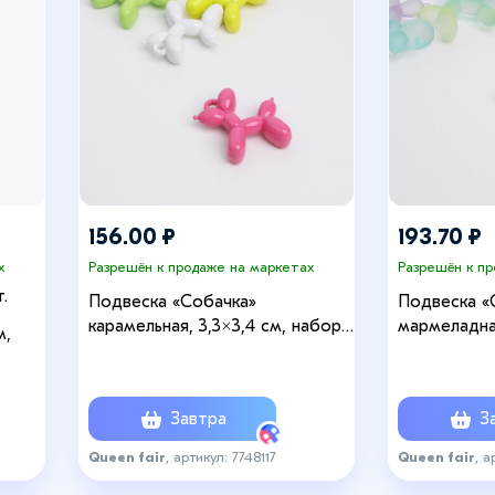
156.00 ₽
193.70 ₽
х
Разрешён к продаже на маркетах
Разрешён к п
.
Подвеска «Собачка»
Подвеска «
карамельная, 3,3×3,4 см, набор
мармеладная
м,
10 шт., цвет МИКС
10 шт., цв
Завтра
За
Queen fair
, артикул: 7748117
Queen fair
, а