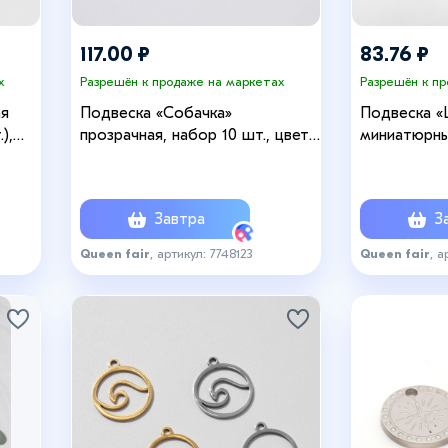
117.00 ₽
83.76 ₽
х
Разрешён к продаже на маркетах
Разрешён к п
ая
Подвеска «Собачка»
Подвеска «
),
прозрачная, набор 10 шт., цвет
миниатюрный
МИКС
цвет золот
Завтра
За
Queen fair
, артикул: 7748123
Queen fair
, а