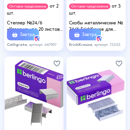
от 2
от 3
Оптовое предложение
Оптовое предложение
шт.
шт.
Степлер №24/6
Скобы металлические №
«Классика» до 20 листов,
24/6 ErichKrause для
Завтра
Завтра
МИКС
степлера, заточенные, с
усиленной пробивной
Calligrata
, артикул: 467907
ErichKrause
, артикул: 722123
способностью, 1000 штук