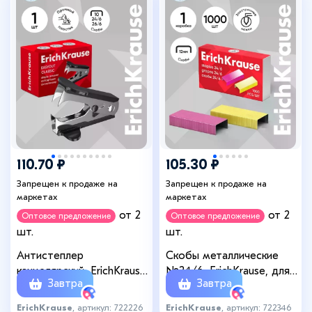
110.70 ₽
105.30 ₽
Запрещен к продаже на
Запрещен к продаже на
маркетах
маркетах
от 2
от 2
Оптовое предложение
Оптовое предложение
шт.
шт.
Антистеплер
Скобы металлические
канцелярский, ErichKrause,
№24/6, ErichKrause, для
Завтра
Завтра
чёрный, МИКС
степлера 1000 шт.,
цветные
ErichKrause
, артикул: 722226
ErichKrause
, артикул: 722346