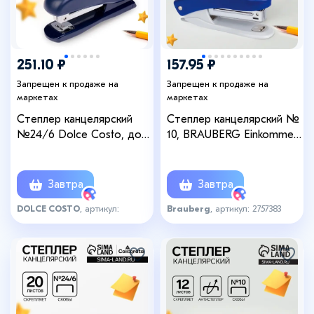
251.10 ₽
157.95 ₽
Запрещен к продаже на
Запрещен к продаже на
маркетах
маркетах
Степлер канцелярский
Степлер канцелярский №
№24/6 Dolce Costo, до
10, BRAUBERG Einkommen,
25 листов, пластиковый
до 12 листов, встроенный
корпус, синий
антистеплер, пластиковый
корпус, синий
Завтра
Завтра
DOLCE COSTO
, артикул:
Brauberg
, артикул: 2757383
2190220