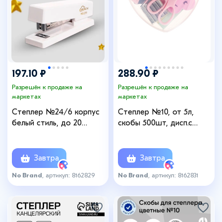
197.10 ₽
288.90 ₽
Разрешён к продаже на
Разрешён к продаже на
маркетах
маркетах
Степлер №24/6 корпус
Степлер №10, от 5л,
белый стиль, до 20
скобы 500шт, дисп.с
листов
клейк.лент10мм*2м,ножн,л
астик,блок50л-4цв-10х49м
м
Завтра
Завтра
No Brand
, артикул: 8162829
No Brand
, артикул: 8162831