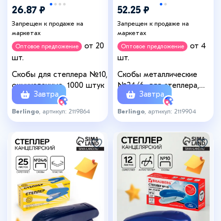
26.87 ₽
52.25 ₽
Запрещен к продаже на
Запрещен к продаже на
маркетах
маркетах
от 20
от 4
Оптовое предложение
Оптовое предложение
шт.
шт.
Скобы для степлера №10,
Скобы металлические
оцинкованные, 1000 штук
№24/6, для степлера,
Завтра
Завтра
1000 шт., оцинкованные
Berlingo
, артикул: 2119864
Berlingo
, артикул: 2119904
+1