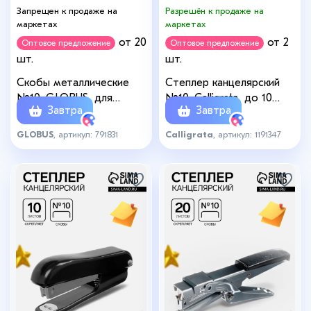
Запрещен к продаже на
Разрешён к продаже на
маркетах
маркетах
от 20
от 2
Оптовое предложение
Оптовое предложение
шт.
шт.
Скобы металлические
Степлер канцелярский
№10, GLOBUS, для
№10, Calligrata, до 10
Завтра
Завтра
степлера, 1000 шт.,
листов, в картонной
высококачественная
коробке, МИКС
GLOBUS
, артикул: 791831
Calligrata
, артикул: 1191347
сталь