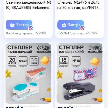
Степлер канцелярский №
Степлер №24/6 и 26/6
10, BRAUBERG Einkommen,
на 20 листов, deVENTE
до 12 листов, встроенный
Neon пластиковый
антистеплер, пластиковый
корпус, 2 вида
корпус, серый
скрепления,
Завтра
Завтра
антискользящее
Brauberg
, артикул: 2757380
deVENTE
, артикул: 4615095
основание, чёрный
+4