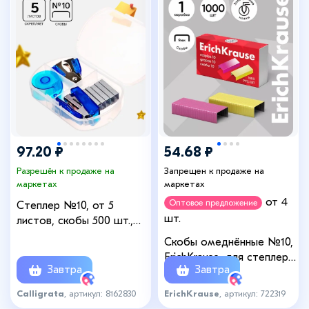
97.20 ₽
54.68 ₽
Разрешён к продаже на
Запрещен к продаже на
маркетах
маркетах
от 4
Оптовое предложение
Степлер №10, от 5
шт.
листов, скобы 500 шт.,
антистеплер, диспенсер с
Скобы омеднённые №10,
клейкой лентой 10
ErichKrause, для степлера,
мм×2метра
Завтра
Завтра
1000 шт., цветные
Calligrata
, артикул: 8162830
ErichKrause
, артикул: 722319