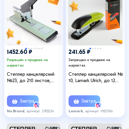
1452.60 ₽
241.65 ₽
Разрешён к продаже на
Запрещен к продаже на
маркетах
маркетах
Степлер канцелярский
Степлер канцелярский №
№23, до 210 листов,
10, Lamark Ulrich, до 12
металлический корпус,
листов, встроенный
белый, МИКС
антистеплер, зелёный
Завтра
Завтра
No Brand
, артикул: 2953261
Lamark
, артикул: 1932766