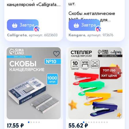
шт.
канцелярский «Calligrata.
Классика», чёрный
Скобы металлические
№10, Kangaro, для
Завтра
Завтра
степлера, стальные, 1000
шт.
Calligrata
, артикул: 6023603
Kangaro
, артикул: 973676
+1
17.55 ₽
55.62 ₽