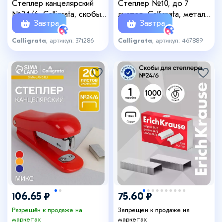
Степлер канцелярский
Степлер №10, до 7
№24/6, Calligrata, скобы
листов, Calligrata, металл/
Завтра
Завтра
№24/6 в комплекте,
пластик, МИКС
блистер, МИКС
Calligrata
, артикул: 371286
Calligrata
, артикул: 467889
+5
106.65 ₽
75.60 ₽
Разрешён к продаже на
Запрещен к продаже на
маркетах
маркетах