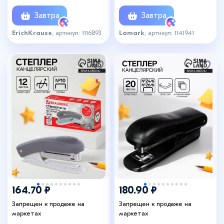
вмещает до 100 скоб,
скоб, до 20 листов,
глубина закладки бумаги
металлический корпус,
Завтра
Завтра
до 55 мм, чёрный
чёрный
ErichKrause
, артикул: 1116893
Lamark
, артикул: 1141941
+1
164.70 ₽
180.90 ₽
Запрещен к продаже на
Запрещен к продаже на
маркетах
маркетах