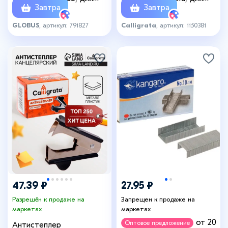
Завтра
Завтра
степлера, 1000 шт.,
степлера, 1000 шт.
высококачественная
GLOBUS
, артикул: 791827
Calligrata
, артикул: 1150381
сталь
47.39 ₽
27.95 ₽
Разрешён к продаже на
Запрещен к продаже на
маркетах
маркетах
от 20
Оптовое предложение
Антистеплер