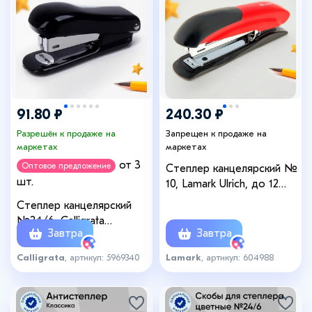
91.80 ₽
240.30 ₽
Разрешён к продаже на
Запрещен к продаже на
маркетах
маркетах
от 3
Оптовое предложение
Степлер канцелярский №
шт.
10, Lamark Ulrich, до 12
листов, встроенный
Степлер канцелярский
антистеплер,
№24/6, Calligrata
металлический корпус,
Завтра
Завтра
«Классика», до 20 листов,
индикатор скоб, красный
чёрный
Calligrata
, артикул: 5969340
Lamark
, артикул: 604988