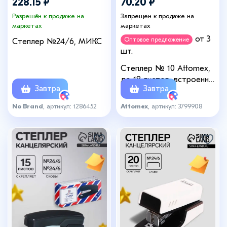
228.15 ₽
70.20 ₽
Разрешён к продаже на
Запрещен к продаже на
маркетах
маркетах
от 3
Оптовое предложение
Степлер №24/6, МИКС
шт.
Степлер № 10 Attomex,
до 18 листов, встроенный
Завтра
Завтра
антистеплер, чёрный
No Brand
, артикул: 1286452
Attomex
, артикул: 3799908
+1