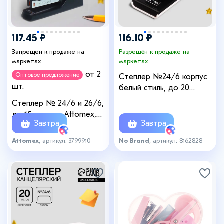
117.45 ₽
116.10 ₽
Запрещен к продаже на
Разрешён к продаже на
маркетах
маркетах
от 2
Оптовое предложение
Степлер №24/6 корпус
шт.
белый стиль, до 20
листов, МИНИ
Степлер № 24/6 и 26/6,
до 15 листов, Attomex,
Завтра
Завтра
чёрный
Attomex
, артикул: 3799910
No Brand
, артикул: 8162828