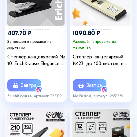
407.70 ₽
1090.80 ₽
Запрещен к продаже на
Разрешён к продаже на
маркетах
маркетах
Степлер канцелярский №
Степлер канцелярский
10, ErichKrause Elegance,
№23, до 100 листов, в
до 20 листов, встроенный
картонной коробке,
антистеплер, черный
МИКС
Завтра
Завтра
ErichKrause
, артикул: 722339
No Brand
, артикул: 2953259