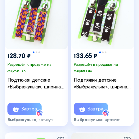
128.70 ₽
133.65 ₽
Разрешён к продаже на
Разрешён к продаже на
маркетах
маркетах
Подтяжки детские
Подтяжки детские
«Выбражулька», ширина
«Выбражулька», ширина
2,5 см, цвет фиолетовый/
2,5 см, цвет чёрный/
оранжевый
белый
Завтра
Завтра
Выбражулька
, артикул:
Выбражулька
, артикул:
8054905
8054904