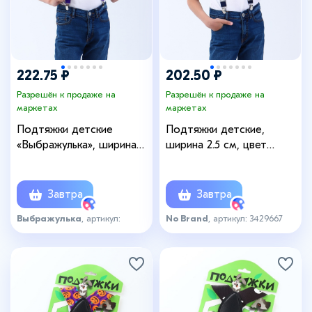
222.75 ₽
202.50 ₽
Разрешён к продаже на
Разрешён к продаже на
маркетах
маркетах
Подтяжки детские
Подтяжки детские,
«Выбражулька», ширина
ширина 2.5 см, цвет
2.5 см, бабочка, цвет
темно-синий
фиолетовый
Завтра
Завтра
Выбражулька
, артикул:
No Brand
, артикул: 3429667
3429668