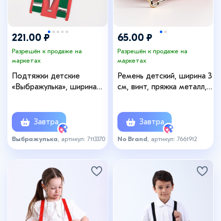
221.00 ₽
65.00 ₽
Разрешён к продаже на
Разрешён к продаже на
маркетах
маркетах
Подтяжки детские
Ремень детский, ширина 3
«Выбражулька», ширина
см, винт, пряжка металл,
2.5 см, бабочка, цвет
цвет рыжий
зелёный
Завтра
Завтра
Выбражулька
, артикул: 7113370
No Brand
, артикул: 7661912