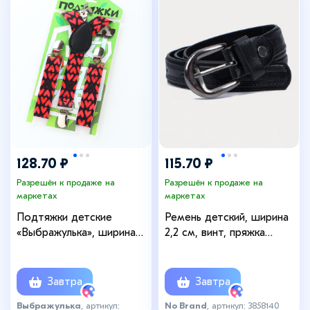
128.70 ₽
115.70 ₽
Разрешён к продаже на
Разрешён к продаже на
маркетах
маркетах
Подтяжки детские
Ремень детский, ширина
«Выбражулька», ширина
2,2 см, винт, пряжка
2,5 см, цвет чёрный/
металл, цвет чёрный
красный
Завтра
Завтра
Выбражулька
, артикул:
No Brand
, артикул: 3858140