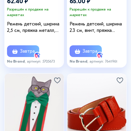
62.40 ₽
65.00 ₽
Разрешён к продаже на
Разрешён к продаже на
маркетах
маркетах
Ремень детский, ширина
Ремень детский, ширина
2,5 см, пряжка металл,
2.3 см, винт, пряжка
цвет коричневый/
металл, цвет голубой
жёлтый/синий
Завтра
Завтра
No Brand
, артикул: 5705673
No Brand
, артикул: 7641961