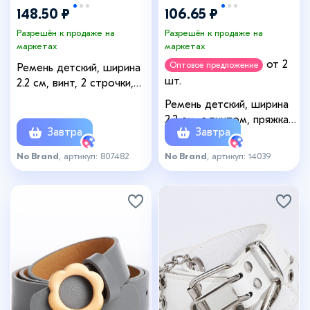
148.50 ₽
106.65 ₽
Разрешён к продаже на
Разрешён к продаже на
маркетах
маркетах
от 2
Оптовое предложение
Ремень детский, ширина
шт.
2.2 см, винт, 2 строчки,
пряжка металл, чёрный
Ремень детский, ширина
2.2 см, с винтом, пряжка
Завтра
Завтра
металл, чёрный
No Brand
, артикул: 807482
No Brand
, артикул: 14039