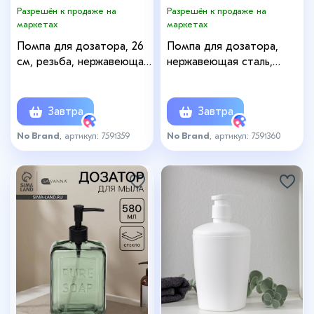
Разрешён к продаже на
Разрешён к продаже на
маркетах
маркетах
Помпа для дозатора, 26
Помпа для дозатора,
см, резьба, нержавеющая
нержавеющая сталь,
сталь
диаметр резьбы 28 мм,
длина палочки 20 см,
серебристая
Завтра
Завтра
No Brand
, артикул: 7591359
No Brand
, артикул: 7591360