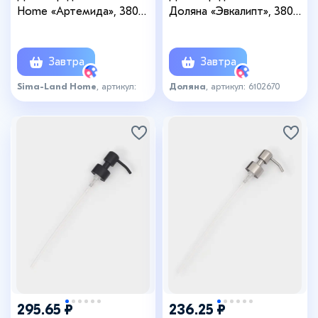
Home «Артемида», 380
Доляна «Эвкалипт», 380
мл, чёрный
мл
Завтра
Завтра
Sima-Land Home
, артикул:
Доляна
, артикул: 6102670
6047134
295.65 ₽
236.25 ₽