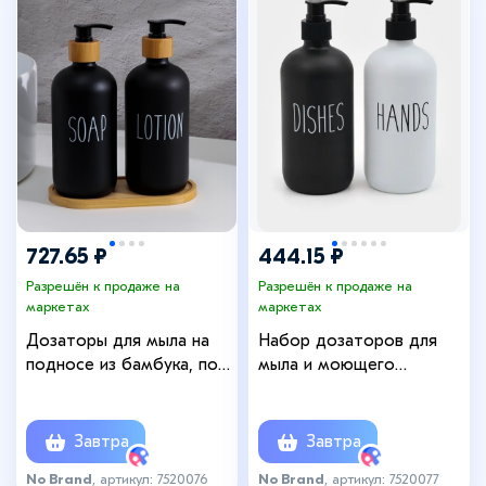
727.65 ₽
444.15 ₽
Разрешён к продаже на
Разрешён к продаже на
маркетах
маркетах
Дозаторы для мыла на
Набор дозаторов для
подносе из бамбука, по
мыла и моющего
500 мл, стекло, чёрные
средства, 500 мл, стекло,
чёрный, белый
Завтра
Завтра
No Brand
, артикул: 7520076
No Brand
, артикул: 7520077