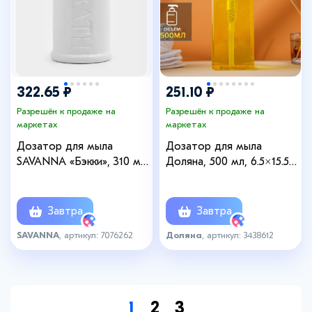
322.65 ₽
251.10 ₽
Разрешён к продаже на
Разрешён к продаже на
маркетах
маркетах
Дозатор для мыла
Дозатор для мыла
SAVANNA «Бэкки», 310 мл,
Доляна, 500 мл, 6.5×15.5
белый
см, прозрачный
Завтра
Завтра
SAVANNA
, артикул: 7076262
Доляна
, артикул: 3438612
1
2
3