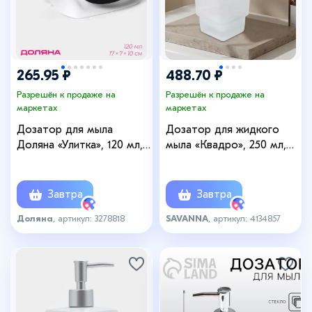
265.95 ₽
488.70 ₽
Разрешён к продаже на
Разрешён к продаже на
маркетах
маркетах
Дозатор для мыла
Дозатор для жидкого
Доляна «Улитка», 120 мл,
мыла «Квадро», 250 мл,
чёрный
стекло, матовый
Завтра
Завтра
Доляна
, артикул: 3278818
SAVANNA
, артикул: 4134857