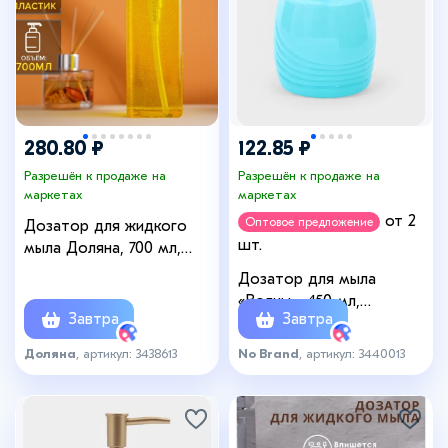
280.80 ₽
122.85 ₽
Разрешён к продаже на
Разрешён к продаже на
маркетах
маркетах
от 2
Оптовое предложение
Дозатор для жидкого
шт.
мыла Доляна, 700 мл,
6.5×20 см, цвет
Дозатор для мыла
прозрачный
«Волны», 450 мл,
Завтра
Завтра
7.8×7.8×15.5, бирюзовый
Доляна
, артикул: 3438613
No Brand
, артикул: 3440013