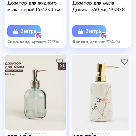
Дозатор для жидкого
Дозатор для мыла
мыла, серый,16×12×4 см
Доляна, 350 мл, 19×8×8
см, белый/зелёный
Завтра
Завтра
Сима-ленд
, артикул: 7767311
Доляна
, артикул: 7767494