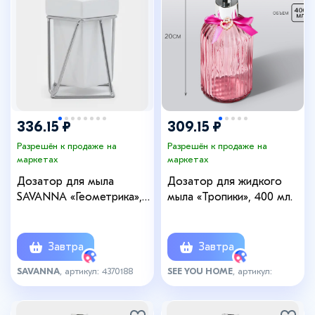
336.15 ₽
309.15 ₽
Разрешён к продаже на
Разрешён к продаже на
маркетах
маркетах
Дозатор для мыла
Дозатор для жидкого
SAVANNA «Геометрика»,
мыла «Тропики», 400 мл.
250 мл, на подставке,
белый
Завтра
Завтра
SAVANNA
, артикул: 4370188
SEE YOU HOME
, артикул:
5746047