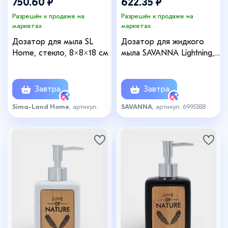
750.60 ₽
622.35 ₽
Разрешён к продаже на
Разрешён к продаже на
маркетах
маркетах
Дозатор для мыла SL
Дозатор для жидкого
Home, стекло, 8×8×18 см
мыла SAVANNA Lightning,
350 мл, белый
Завтра
Завтра
Sima-Land Home
, артикул:
SAVANNA
, артикул: 6995388
7885714