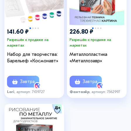
141.60 ₽
226.80 ₽
Разрешён к продаже на
Разрешён к продаже на
маркетах
маркетах
Набор для творчества:
Металлопластика
Барельеф «Космонавт»
«Металлозавр»
Завтра
Завтра
Lori
, артикул: 7109727
Фантазёр
, артикул: 7562997