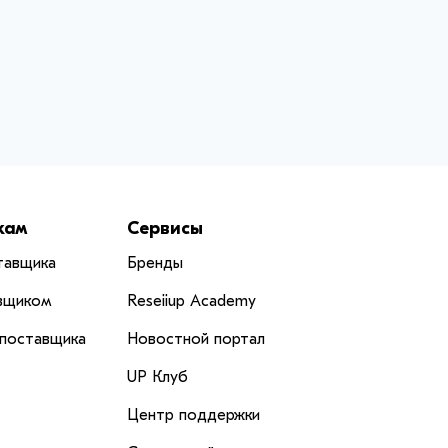
кам
Сервисы
тавщика
Бренды
вщиком
Reseiiup Аcademy
 поставщика
Новостной портал
UP Клуб
Центр поддержки