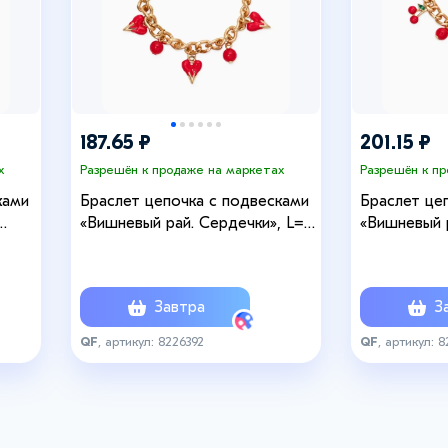
187.65 ₽
201.15 ₽
х
Разрешён к продаже на маркетах
Разрешён к п
ками
Браслет цепочка с подвесками
Браслет це
«Вишневый рай. Сердечки», L=17
«Вишневый 
см, красный в золоте
вишенка», L
золоте
Завтра
За
QF
, артикул: 8226392
QF
, артикул: 8