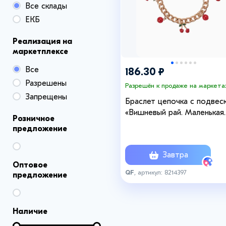
Все склады
ЕКБ
Реализация на
маркетплексе
Все
186.30 ₽
Разрешены
Разрешён к продаже на маркета
Запрещены
Браслет цепочка с подвес
«Вишневый рай. Маленькая
Розничное
вишня», L=17 см, красный в
предложение
золоте
Завтра
Оптовое
QF
, артикул: 8214397
предложение
Наличие