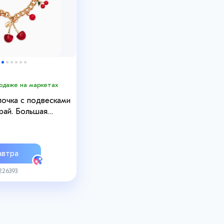
родаже на маркетах
почка с подвесками
рай. Большая
=17 см, красный в
втра
226393