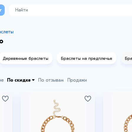
г
аслеты
ю
Деревянные браслеты
Браслеты на предплечье
Бра
не
По скидке
По отзывам
Продажи