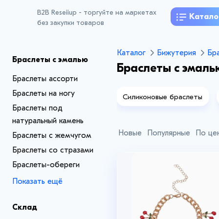
B2B Reseiiup - торгуйте на маркетах
Катало
без закупки товаров
Каталог
Бижутерия
Бр
Браслеты с эмалью
Браслеты с эмаль
Браслеты ассорти
Браслеты на ногу
бренные и позолоченные
Силиконовые браслеты
браслеты
Браслеты под
натуральный камень
Новые
Популярные
По це
Браслеты с жемчугом
Браслеты со стразами
Браслеты-обереги
Показать ещё
Склад