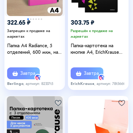
322.65 ₽
303.75 ₽
Запрещен к продаже на
Разрешён к продаже на
маркетах
маркетах
Папка А4 Radiance, 5
Папка-картотека на
отделений, 600 мкм, на
кнопке А4, ErichKrause
кнопке, жёлтый/розовый
"Matt Accent", с 4
градиент
отделениями,
пластиковая, микс
Завтра
Завтра
Berlingo
, артикул: 8233715
ErichKrause
, артикул: 7815661