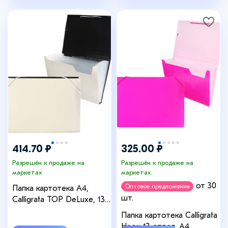
414.70 ₽
325.00 ₽
Разрешён к продаже на
Разрешён к продаже на
маркетах
маркетах
от 30
Оптовое предложение
Папка картотека А4,
шт.
Calligrata TOP DeLuxe, 13
отделений, пластиковая,
Папка картотека Calligrata
1000 мкм, молочная
Неон 13 отдел. A4