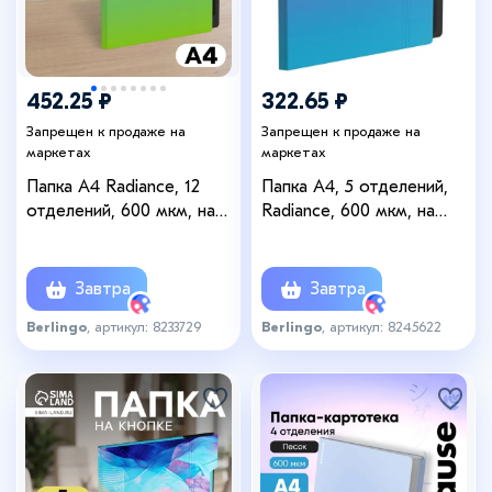
452.25 ₽
322.65 ₽
Запрещен к продаже на
Запрещен к продаже на
маркетах
маркетах
Папка А4 Radiance, 12
Папка А4, 5 отделений,
отделений, 600 мкм, на
Radiance, 600 мкм, на
кнопке, голубой/зеленый
кнопке, розовый/голубой
градиент
градиент
Завтра
Завтра
Berlingo
, артикул: 8233729
Berlingo
, артикул: 8245622