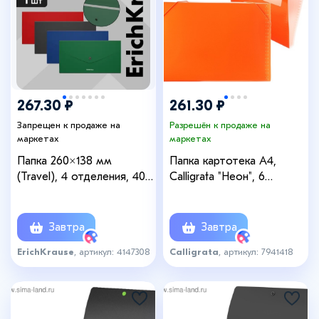
267.30 ₽
261.30 ₽
Запрещен к продаже на
Разрешён к продаже на
маркетах
маркетах
Папка 260×138 мм
Папка картотека А4,
(Travel), 4 отделения, 400
Calligrata "Неон", 6
мкм, ErichKrause Matt
отделений, пластиковая,
Classic, на кнопке,
700 мкм, оранжевая,
тиснение «песок», микс
резинка в цвет
Завтра
Завтра
ErichKrause
, артикул: 4147308
Calligrata
, артикул: 7941418