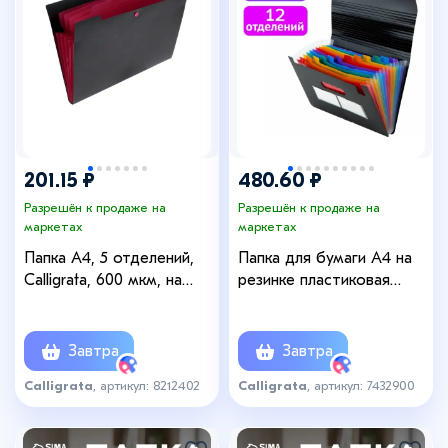
+10
201.15 ₽
480.60 ₽
Разрешён к продаже на
Разрешён к продаже на
маркетах
маркетах
Папка А4, 5 отделений,
Папка для бумаги А4 на
Calligrata, 600 мкм, на
резинке пластиковая
кнопке, черная, матовая
Calligrata, 12 отделений,
черная
Завтра
Завтра
Calligrata
, артикул: 8212402
Calligrata
, артикул: 7432900