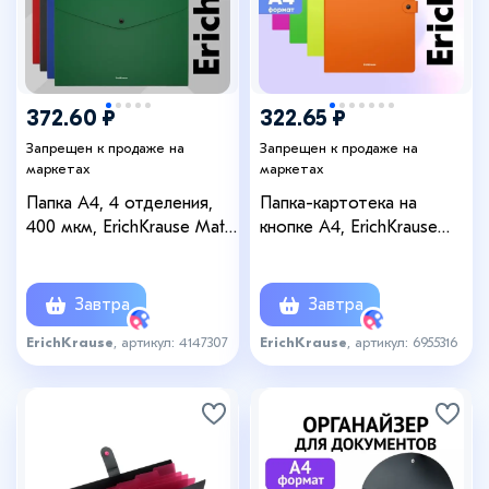
372.60 ₽
322.65 ₽
Запрещен к продаже на
Запрещен к продаже на
маркетах
маркетах
Папка А4, 4 отделения,
Папка-картотека на
400 мкм, ErichKrause Matt
кнопке А4, ErichKrause
Classic, на кнопке,
Matt Neon, с 4
тиснение «песок», МИКС
отделениями, пластик,
микс
Завтра
Завтра
ErichKrause
, артикул: 4147307
ErichKrause
, артикул: 6955316