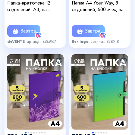
Папка-кратотека 12
Папка А4 Your Way, 5
отделений, А4, на
отделений, 600 мкм, на
резинке, deVENTE My
кнопке, чёрная
gold, 700 мкм
Завтра
Завтра
deVENTE
, артикул: 3585967
Berlingo
, артикул: 8233718