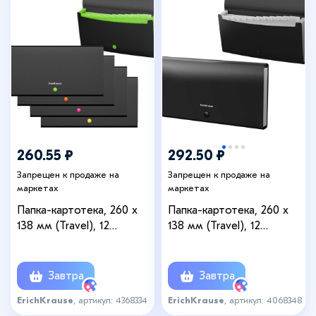
260.55 ₽
292.50 ₽
Запрещен к продаже на
Запрещен к продаже на
маркетах
маркетах
Папка-картотека, 260 х
Папка-картотека, 260 х
138 мм (Travel), 12
138 мм (Travel), 12
отделений, 700 мкм,
отделений, 600 мкм,
ErichKrause "Matt Accent",
ErichKrause "Matt Classic",
на кнопке, тиснение
на кнопке, тиснение
Завтра
Завтра
"песок", черная, микс
"песок", черная
ErichKrause
, артикул: 4368334
ErichKrause
, артикул: 4068348