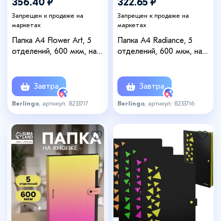
356.40 ₽
322.65 ₽
Запрещен к продаже на
Запрещен к продаже на
маркетах
маркетах
Папка А4 Flower Art, 5
Папка А4 Radiance, 5
отделений, 600 мкм, на
отделений, 600 мкм, на
кнопке, с рисунком
кнопке, голубой/зеленый
градиент
Завтра
Завтра
Berlingo
, артикул: 8233717
Berlingo
, артикул: 8233716