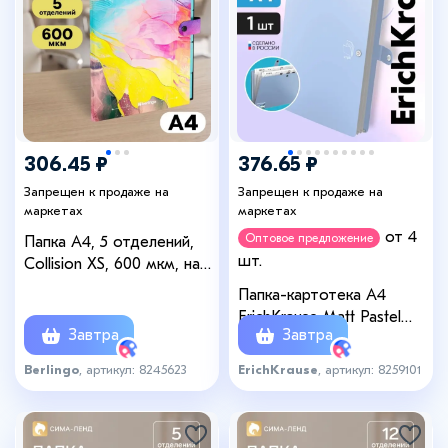
+3
306.45 ₽
376.65 ₽
Запрещен к продаже на
Запрещен к продаже на
маркетах
маркетах
от 4
Оптовое предложение
Папка А4, 5 отделений,
шт.
Collision XS, 600 мкм, на
кнопке, с рисунком
Папка-картотека А4
ErichKrause Matt Pastel
Завтра
Завтра
Bloom, 4 отделения,
пластиковая, МИКС
Berlingo
, артикул: 8245623
ErichKrause
, артикул: 8259101