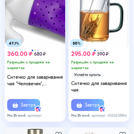
47.1%
50%
360.00 ₽
295.00 ₽
680 ₽
590 ₽
Разрешён к продаже на
Разрешён к продаже на
маркетах
маркетах
Успейте купить
Ситечко для заваривания
Ситечко для заваривания
чая "Человечек",
чая
фиолетовый
Завтра
Завтра
No Brand
, артикул:
No Brand
, артикул: 4526253814
499146776_фиолет