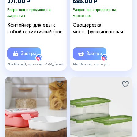
271.00 ₽
585.00 ₽
Разрешён к продаже на
Разрешён к продаже на
маркетах
маркетах
Контейнер для еды с
Овощерезка
собой герметичный (цвет
многофункциональная
в ассортименте)
Завтра
Завтра
No Brand
, артикул: S199_invest
No Brand
, артикул:
овощерезка_мн_invest