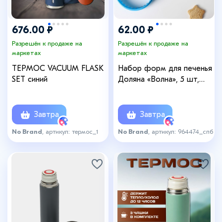
676.00 ₽
62.00 ₽
Разрешён к продаже на
Разрешён к продаже на
маркетах
маркетах
ТЕРМОС VACUUM FLASK
Набор форм для печенья
SET синий
Доляна «Волна», 5 шт,
10×10×3,5 см, цвет МИКС
Завтра
Завтра
No Brand
, артикул: термос_1
No Brand
, артикул: 964474_спб