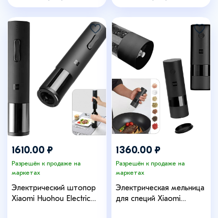
IS793663_new
1610.00 ₽
1360.00 ₽
Разрешён к продаже на
Разрешён к продаже на
маркетах
маркетах
Электрический штопор
Электрическая мельница
Xiaomi Huohou Electric
для специй Xiaomi
Wine Opener HU0027
HuoHou Electric Grinder