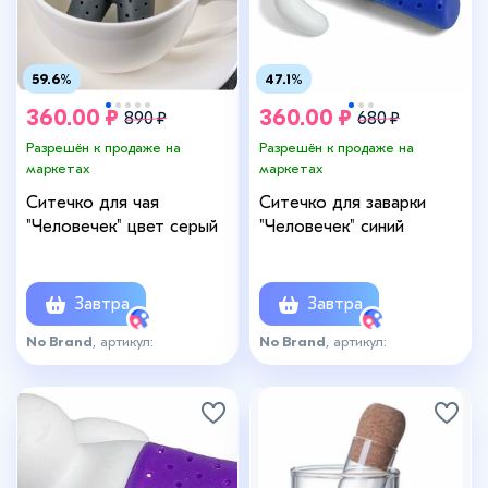
59.6%
47.1%
360.00 ₽
360.00 ₽
890 ₽
680 ₽
Разрешён к продаже на
Разрешён к продаже на
маркетах
маркетах
Ситечко для чая
Ситечко для заварки
"Человечек" цвет серый
"Человечек" синий
Завтра
Завтра
No Brand
, артикул:
No Brand
, артикул:
155583651_серый
148723767_син