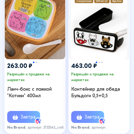
263.00 ₽
463.00 ₽
Разрешён к продаже на
Разрешён к продаже на
маркетах
маркетах
Ланч-бокс с ложкой
Контейнер для обеда
"Котики" 400мл
Бульдоги 0,5+0,5
Завтра
Завтра
No Brand
, артикул: 3733343_спб
No Brand
, артикул:
контейнер_бульдог