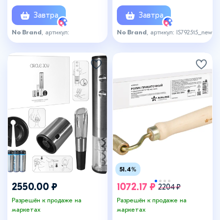
черная
Завтра
Завтра
No Brand
, артикул:
No Brand
, артикул: IS792515_new
IS793979_new
51.4%
2550.00 ₽
1072.17 ₽
2204 ₽
Разрешён к продаже на
Разрешён к продаже на
маркетах
маркетах