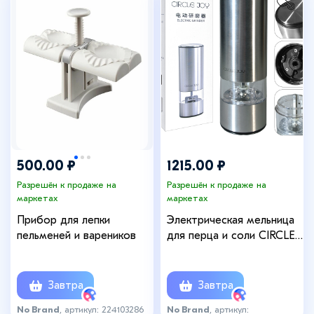
500.00 ₽
1215.00 ₽
Разрешён к продаже на
Разрешён к продаже на
маркетах
маркетах
Прибор для лепки
Электрическая мельница
пельменей и вареников
для перца и соли CIRCLE
JOY CJ-EG01
Завтра
Завтра
No Brand
, артикул: 224103286
No Brand
, артикул: