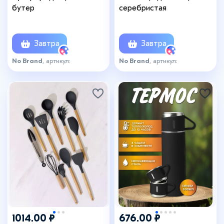
бутер
серебристая
Завтра
Завтра
No Brand
, артикул:
No Brand
, артикул:
бутербродница_чехол
мельница_серебро_спб
1014.00 ₽
676.00 ₽