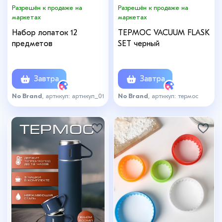
Разрешён к продаже на
Разрешён к продаже на
маркетах
маркетах
Набор лопаток 12
ТЕРМОС VACUUM FLASK
предметов
SET черный
Завтра
Завтра
No Brand
, артикул: артикул_01
No Brand
, артикул: термос
черный