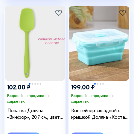
102.00 ₽
199.00 ₽
Разрешён к продаже на
Разрешён к продаже на
маркетах
маркетах
Лопатка Доляна
Контейнер складной с
«Винфор», 20,7 см, цвет
крышкой Доляна «Коста»,
МИКС
400 мл, 12,5×9×6,4 см,
цвет бирюзовый