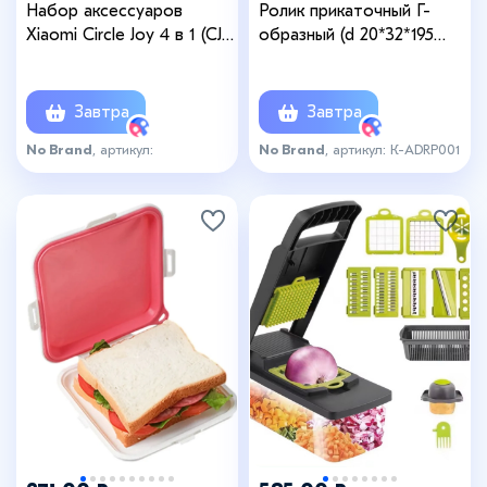
Набор аксессуаров
Ролик прикаточный Г-
Xiaomi Circle Joy 4 в 1 (CJ-
образный (d 20*32*195
TZ02)
мм), оцинк.металл/
дерево
Завтра
Завтра
No Brand
, артикул:
No Brand
, артикул: К-ADRP001
IS969665_new