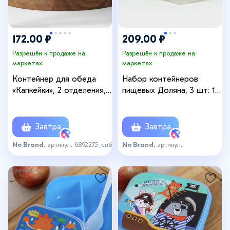
172.00 ₽
209.00 ₽
Разрешён к продаже на
Разрешён к продаже на
маркетах
маркетах
Контейнер для обеда
Набор контейнеров
«Капкейки», 2 отделения,
пищевых Доляна, 3 шт: 1
400 мл
л, 18,5×12×7 см,
прямоугольные,
прозрачные, крышка
Завтра
Завтра
зелёная
No Brand
, артикул: 6892275_спб
No Brand
, артикул:
9071202_спб