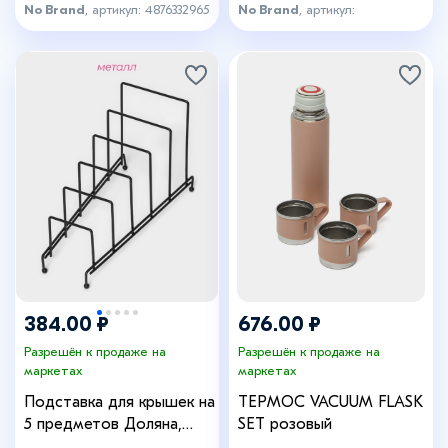
No Brand
, артикул: 4876332965
No Brand
, артикул:
май_ботл_спб
384.00 ₽
676.00 ₽
Разрешён к продаже на
Разрешён к продаже на
маркетах
маркетах
Подставка для крышек на
ТЕРМОС VACUUM FLASK
5 предметов Доляна,
SET розовый
28,5×12,5×16,5 см, цвет