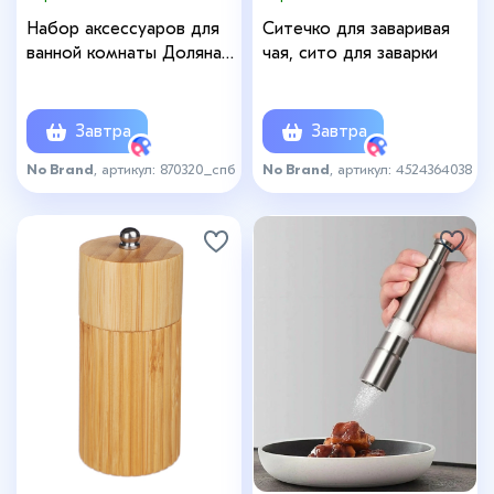
Набор аксессуаров для
Ситечко для заваривая
ванной комнаты Доляна
чая, сито для заварки
«Цветочный барельеф», 4
предмета (дозатор 270
мл, мыльница, 2 стакана
Завтра
Завтра
210 мл), цвет белый
No Brand
, артикул: 870320_спб
No Brand
, артикул: 4524364038