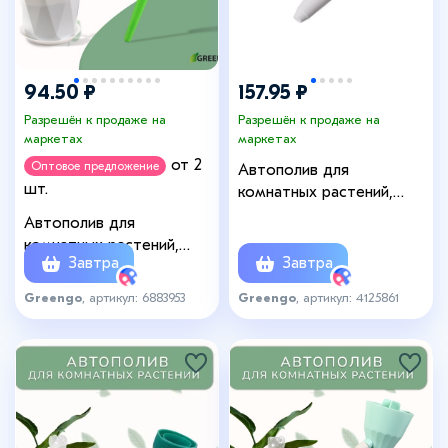
94.50 ₽
157.95 ₽
Разрешён к продаже на
Разрешён к продаже на
маркетах
маркетах
от 2
Оптовое предложение
Автополив для
шт.
комнатных растений,
набор 2 шт., шланг 1 м,
Автополив для
Greengo
комнатных растений,
Завтра
Завтра
h=28 см, 380 мл, пластик,
набор 2 шт., зелёный,
Greengo
, артикул: 6883953
Greengo
, артикул: 4125861
Greengo