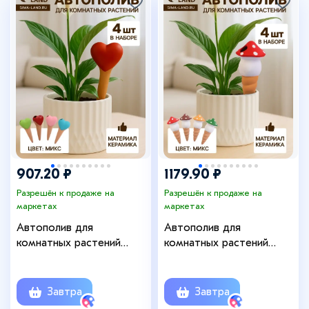
+10
907.20 ₽
1179.90 ₽
Разрешён к продаже на
Разрешён к продаже на
маркетах
маркетах
Автополив для
Автополив для
комнатных растений
комнатных растений
«Сердечко», 14×4.6 см,
«Грибочек», 16.5×7 см,
керамика, набор 4 шт.,
керамика, набор 4 шт.,
МИКС
МИКС
Завтра
Завтра