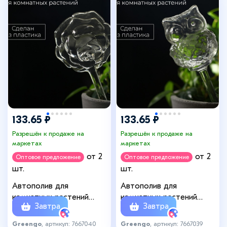
133.65 ₽
133.65 ₽
Разрешён к продаже на
Разрешён к продаже на
маркетах
маркетах
от 2
от 2
Оптовое предложение
Оптовое предложение
шт.
шт.
Автополив для
Автополив для
комнатных растений
комнатных растений
Завтра
Завтра
«Цветок», 140 мл, ПВХ,
«Сова», 200 мл, ПВХ,
Greengo
Greengo
Greengo
, артикул: 7667040
Greengo
, артикул: 7667039