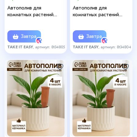
Автополив для
Автополив для
комнатных растений
комнатных растений
«Кувшинчик», 11.5×6.5 см,
«Спираль», 16.2×5 см,
керамика, набор 4 шт.,
керамика, набор 4 шт.
МИКС
Завтра
Завтра
TAKE IT EASY
, артикул: 8134805
TAKE IT EASY
, артикул: 8134804
+1