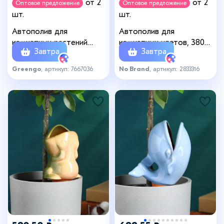
от 2
от 2
Оптовое предложение
Оптовое предложение
шт.
шт.
Автополив для
Автополив для
комнатных растений
комнатных цветов, 380
Завтра
Завтра
«Птичка», 90 мл, ПВХ,
мл, h=16 см, пластик,
Greengo
МИКС
Greengo
, артикул: 7667036
No Brand
, артикул: 2833316