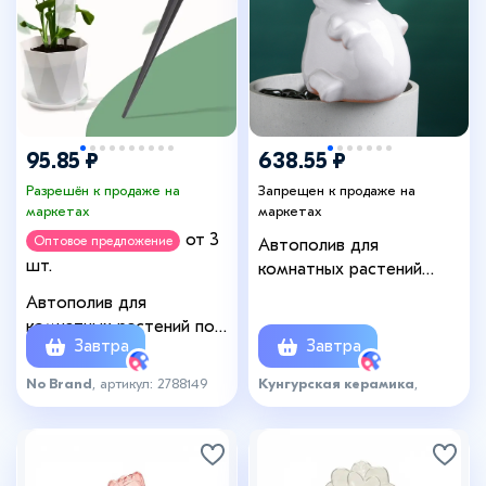
95.85 ₽
638.55 ₽
Разрешён к продаже на
Запрещен к продаже на
маркетах
маркетах
от 3
Оптовое предложение
Автополив для
шт.
комнатных растений
«Бегемот», 200 мл, h=14
Автополив для
см, керамика
комнатных растений под
Завтра
Завтра
бутылку, регулируемый,
серый, из пластика,
No Brand
, артикул: 2788149
Кунгурская керамика
,
высота 16 см, 4 шт.
артикул: 6671667