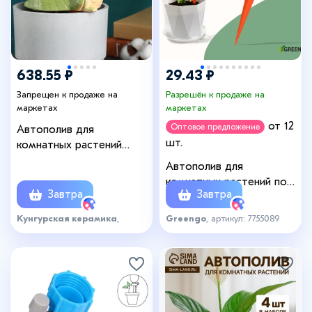
638.55 ₽
29.43 ₽
Запрещен к продаже на
Разрешён к продаже на
маркетах
маркетах
от 12
Оптовое предложение
Автополив для
шт.
комнатных растений
«Крокодил», 200 мл, h=19
Автополив для
см, керамика
комнатных растений под
Завтра
Завтра
бутылку, регулируемый, с
краном, пластик, высота
Кунгурская керамика
,
Greengo
, артикул: 7755089
15 см, МИКС, Greengo
артикул: 6569888