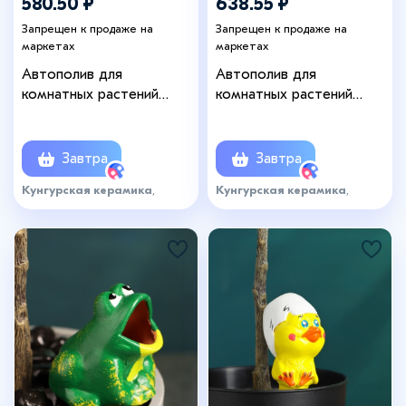
580.50 ₽
638.55 ₽
Запрещен к продаже на
Запрещен к продаже на
маркетах
маркетах
Автополив для
Автополив для
комнатных растений
комнатных растений
«Лягушка», 100 мл, h=16
«Кит», 200 мл, h=19 см,
см, керамика
керамика
Завтра
Завтра
Кунгурская керамика
,
Кунгурская керамика
,
артикул: 6569889
артикул: 6569887