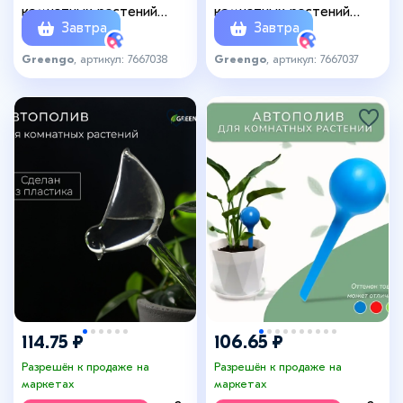
комнатных растений
комнатных растений
Завтра
Завтра
«Сердце», 190 мл, ПВХ,
«Звезда», 100 мл, ПВХ,
Greengo
Greengo
Greengo
, артикул: 7667038
Greengo
, артикул: 7667037
+7
114.75 ₽
106.65 ₽
Разрешён к продаже на
Разрешён к продаже на
маркетах
маркетах