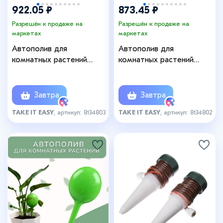
922.05 ₽
873.45 ₽
Разрешён к продаже на
Разрешён к продаже на
маркетах
маркетах
Автополив для
Автополив для
комнатных растений
комнатных растений
«Терракот», 17.4×4.8 см,
«Терракот», 13.8×4.8 см,
керамика, набор 4 шт.
керамика, набор 4 шт.
Завтра
Завтра
TAKE IT EASY
, артикул: 8134803
TAKE IT EASY
, артикул: 8134802