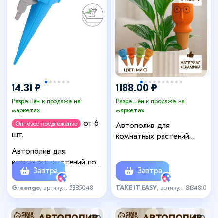
+9
14.31 ₽
1188.00 ₽
Разрешён к продаже на
Разрешён к продаже на
маркетах
маркетах
от 6
Оптовое предложение
Автополив для
шт.
комнатных растений
«Который выжил», 14×4.6
Автополив для
см, керамика, набор 4
комнатных растений под
шт., МИКС
Завтра
Завтра
бутылку, h=13.5 см,
регулируемый, с краном,
Greengo
, артикул: 5885048
TAKE IT EASY
, артикул: 8134810
Greengo