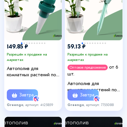
+4
149.85 ₽
59.13 ₽
Разрешён к продаже на
Разрешён к продаже на
маркетах
маркетах
от 6
Оптовое предложение
Автополив для
шт.
комнатных растений под
бутылку, h=10.5 см, набор
Автополив для
2 шт., Greengo
комнатных растений под
Завтра
Завтра
бутылку, регулируемый, с
краном, пластик, высота
Greengo
, артикул: 4125859
Greengo
, артикул: 7755088
17.5 см, МИКС, Greengo