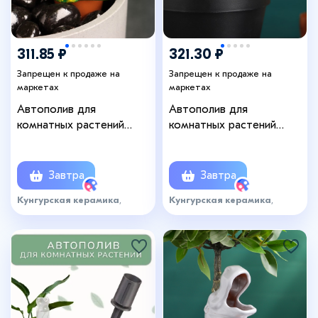
311.85 ₽
321.30 ₽
Запрещен к продаже на
Запрещен к продаже на
маркетах
маркетах
Автополив для
Автополив для
комнатных растений
комнатных растений
«Лягушка», 50 мл, h=4 см,
«Цыплёнок», 50 мл, h=6.5
керамика
см, керамика
Завтра
Завтра
Кунгурская керамика
,
Кунгурская керамика
,
артикул: 6683072
артикул: 6671669