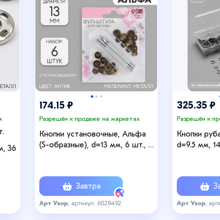
174.15 ₽
325.35 ₽
х
Разрешён к продаже на маркетах
Разрешён к п
т.
Кнопки установочные, Альфа
Кнопки руб
(S-образные), d=13 мм, 6 шт., с
d=9.5 мм, 1
м, 36
установщиком, цвет антик
Завтра
За
Арт Узор
, артикул: 6028492
Арт Узор
, арт