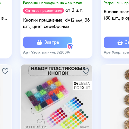
х
Разрешён к продаже на маркетах
Разрешён к п
от 2 шт.
Оптовое предложение
,
Кнопки плас
 в
180 шт., в 
Кнопки пришивные, d=12 мм, 36
разноцветн
шт., цвет серебряный
Завтра
За
Арт Узор
, артикул: 3920097
Арт Узор
, арт