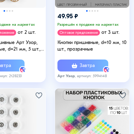
49.95 ₽
родаже на маркетах
Разрешён к продаже на маркетах
от 2 шт.
от 3 шт.
дложение
Оптовое предложение
шивные Арт Узор,
Кнопки пришивные, d=10 мм, 10
е, d=21 мм, 5 шт.,
шт., прозрачные
ой
втра
Завтра
икул: 2128233
Арт Узор
, артикул: 5994148