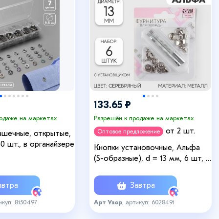
133.65 ₽
родаже на маркетах
Разрешён к продаже на маркетах
от 2 шт.
Оптовое предложение
ашечные, открытые,
40 шт., в органайзере
Кнопки установочные, Альфа
(S-образные), d = 13 мм, 6 шт, с
установщиком, цвет
серебряный
втра
Завтра
икул: 8150497
Арт Узор
, артикул: 6028491