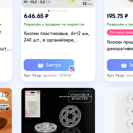
646.65 ₽
195.75 ₽
х
Разрешён к продаже на маркетах
Разрешён к п
.
Оптовое пре
Кнопки пластиковые, d=12 мм,
240 шт., в органайзере,
Кнопки при
разноцветные
шт.,
декоративны
цвет золот
Завтра
За
Арт Узор
, артикул: 7373036
Арт Узор
, арт