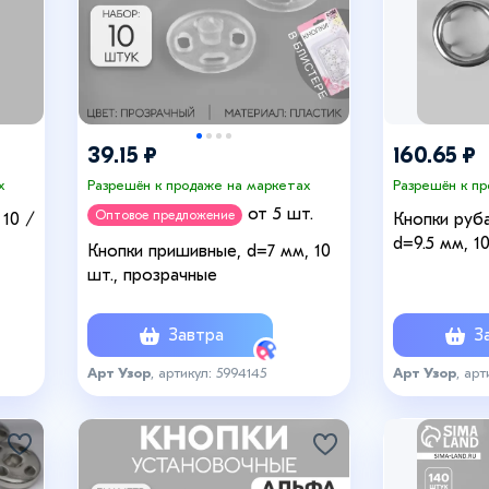
39.15 ₽
160.65 ₽
х
Разрешён к продаже на маркетах
Разрешён к п
от 5 шт.
Оптовое предложение
 10 /
Кнопки руб
d=9.5 мм, 1
Кнопки пришивные, d=7 мм, 10
серебряный
шт., прозрачные
Завтра
За
Арт Узор
, артикул: 5994145
Арт Узор
, арт