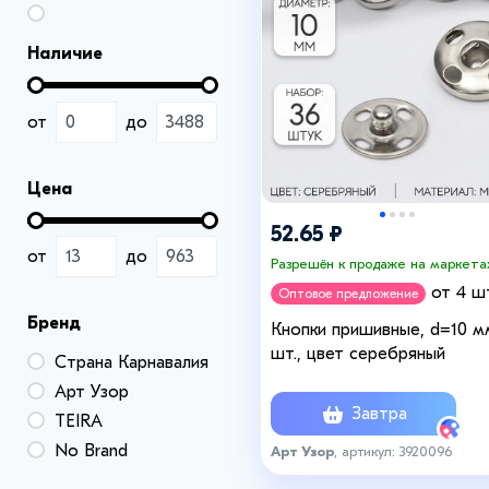
Наличие
от
до
Цена
52.65 ₽
от
до
Разрешён к продаже на маркета
от 4 ш
Оптовое предложение
Бренд
Кнопки пришивные, d=10 м
шт., цвет серебряный
Страна Карнавалия
Арт Узор
Завтра
TEIRA
No Brand
Арт Узор
, артикул: 3920096