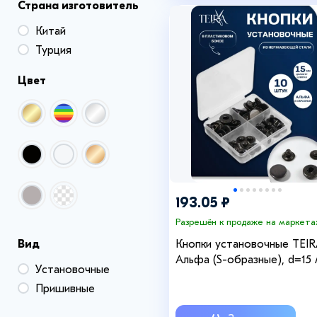
Страна изготовитель
Китай
Турция
Цвет
193.05 ₽
Разрешён к продаже на маркета
Вид
Кнопки установочные TEIR
Альфа (S-образные), d=15 
Установочные
10 шт., в пластиковом бокс
Пришивные
цвет чёрный никель