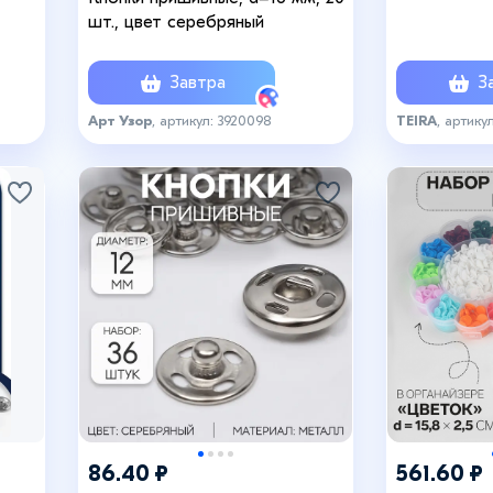
пластиково
шт., цвет серебряный
серебряный
Завтра
За
Арт Узор
, артикул: 3920098
TEIRA
, артику
86.40 ₽
561.60 ₽