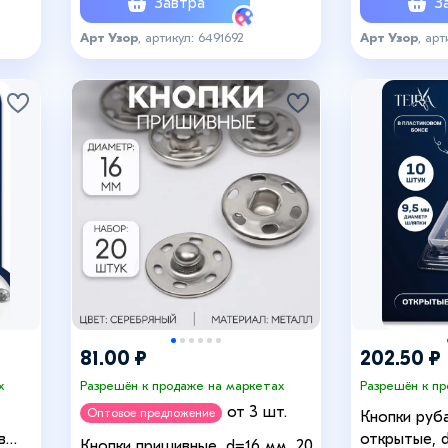
Завтра
За
Арт Узор
, артикул: 6491692
Арт Узор
, арт
81.00 ₽
202.50 ₽
х
Разрешён к продаже на маркетах
Разрешён к п
от 3 шт.
Оптовое предложение
,
Кнопки руб
в
открытые, d
Кнопки пришивные, d=16 мм, 20