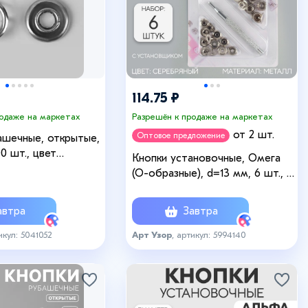
114.75 ₽
родаже на маркетах
Разрешён к продаже на маркетах
от 2 шт.
Оптовое предложение
ашечные, открытые,
00 шт., цвет
Кнопки установочные, Омега
(О-образные), d=13 мм, 6 шт., с
установщиком, цвет
серебряный
втра
Завтра
икул: 5041052
Арт Узор
, артикул: 5994140