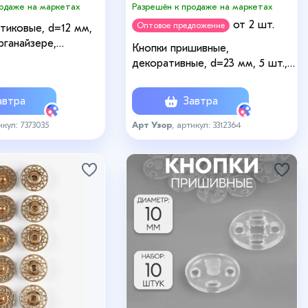
родаже на маркетах
Разрешён к продаже на маркетах
от 2 шт.
Оптовое предложение
тиковые, d=12 мм,
органайзере,
Кнопки пришивные,
ые
декоративные, d=23 мм, 5 шт.,
чёрные
втра
Завтра
икул: 7373035
Арт Узор
, артикул: 3312364