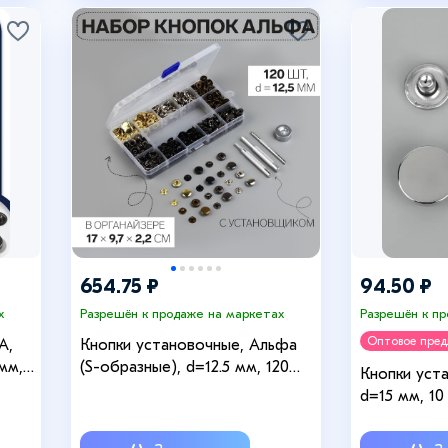
654.75 ₽
94.50 ₽
х
Разрешён к продаже на маркетах
Разрешён к п
Оптовое пре
A,
Кнопки установочные, Альфа
мм,
(S-образные), d=12.5 мм, 120
Кнопки уст
е,
шт., с установщиком, в
d=15 мм, 10
органайзере, разноцветные
серебряный