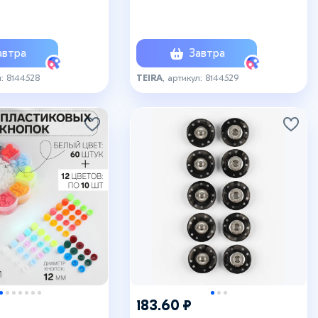
м боксе, цвет
пластиковом боксе, цвет
серебряный
втра
Завтра
л: 8144528
TEIRA
, артикул: 8144529
183.60 ₽