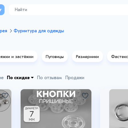
г
рея
Фурнитура для одежды
яжки и застёжки
Пуговицы
Размерники
Фастек
не
По скидке
По отзывам
Продажи