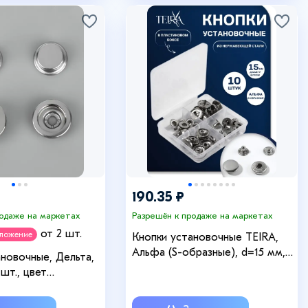
190.35 ₽
родаже на маркетах
Разрешён к продаже на маркетах
от 2 шт.
дложение
Кнопки установочные TEIRA,
Альфа (S-образные), d=15 мм,
ановочные, Дельта,
10 шт., в пластиковом боксе,
 шт., цвет
цвет серебряный