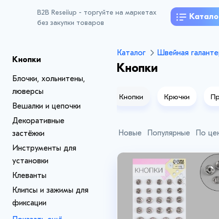
B2B Reseiiup - торгуйте на маркетах
Катало
без закупки товаров
Каталог
Швейная галанте
Кнопки
Кнопки
Блочки, хольнитены,
люверсы
ипсы и зажимы для фиксации
Кнопки
Крючки
Пр
Вешалки и цепочки
Декоративные
Новые
Популярные
По це
застёжки
Инструменты для
установки
Клеванты
Клипсы и зажимы для
фиксации