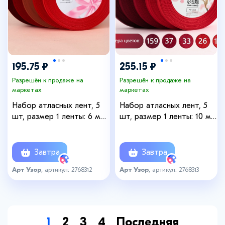
195.75 ₽
255.15 ₽
Разрешён к продаже на
Разрешён к продаже на
маркетах
маркетах
Набор атласных лент, 5
Набор атласных лент, 5
шт, размер 1 ленты: 6 мм
шт, размер 1 ленты: 10 мм
× 23 ± 1 м, цвет красный
× 23 ± 1 м, цвет красный
спектр
спектр
Завтра
Завтра
Арт Узор
, артикул: 2768312
Арт Узор
, артикул: 2768313
1
2
3
4
Последняя