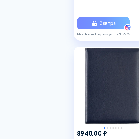
Завтра
No Brand
, артикул: G205976
8940.00 ₽