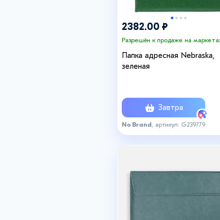
2382.00 ₽
Разрешён к продаже на маркета
Папка адресная Nebraska,
зеленая
Завтра
No Brand
, артикул: G239779