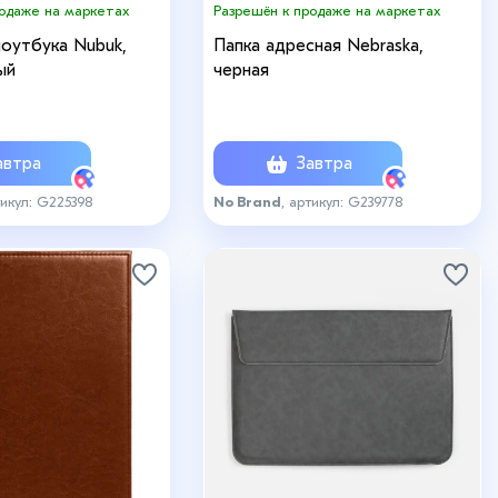
родаже на маркетах
Разрешён к продаже на маркетах
ноутбука Nubuk,
Папка адресная Nebraska,
ый
черная
втра
Завтра
тикул: G225398
No Brand
, артикул: G239778