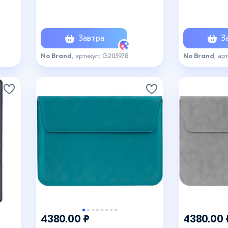
Завтра
За
No Brand
, артикул: G205978
No Brand
, ар
4380.00 ₽
4380.00 