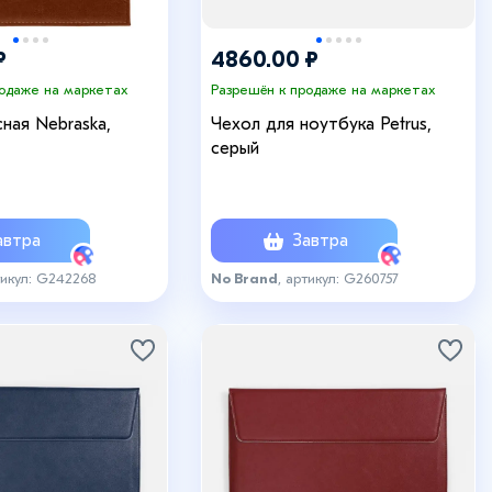
₽
4860.00 ₽
родаже на маркетах
Разрешён к продаже на маркетах
ная Nebraska,
Чехол для ноутбука Petrus,
серый
втра
Завтра
тикул: G242268
No Brand
, артикул: G260757