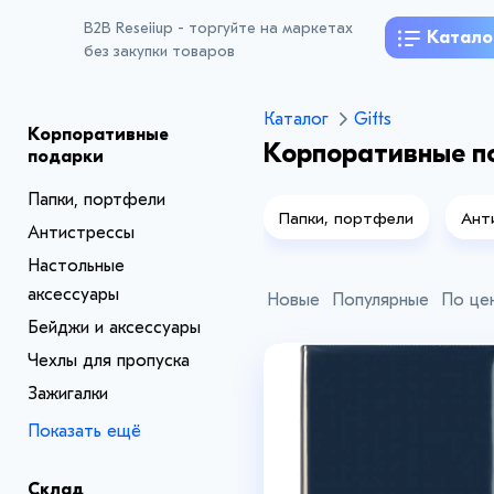
B2B Reseiiup - торгуйте на маркетах
Катало
без закупки товаров
Каталог
Gifts
Корпоративные
Корпоративные п
подарки
Папки, портфели
Папки, портфели
Ант
Антистрессы
Настольные
аксессуары
Новые
Популярные
По це
Бейджи и аксессуары
Чехлы для пропуска
Зажигалки
Показать ещё
Склад