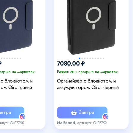
+2
₽
7080.00 ₽
родаже на маркетах
Разрешён к продаже на маркетах
 с блокнотом и
Органайзер с блокнотом и
ом Oiro, синий
аккумулятором Oiro, черный
втра
Завтра
тикул: G187790
No Brand
, артикул: G187792