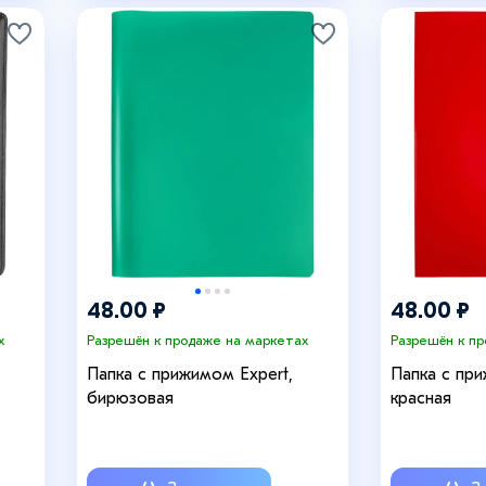
48.00 ₽
48.00 ₽
х
Разрешён к продаже на маркетах
Разрешён к п
Папка с прижимом Expert,
Папка с при
бирюзовая
красная