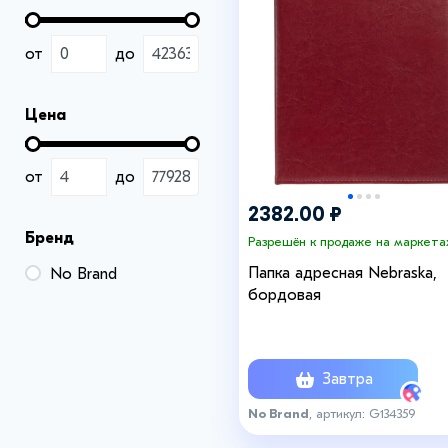
от
до
Цена
от
до
2382.00 ₽
Бренд
Разрешён к продаже на маркета
Папка адресная Nebraska,
No Brand
бордовая
Завтра
No Brand
, артикул: G134359