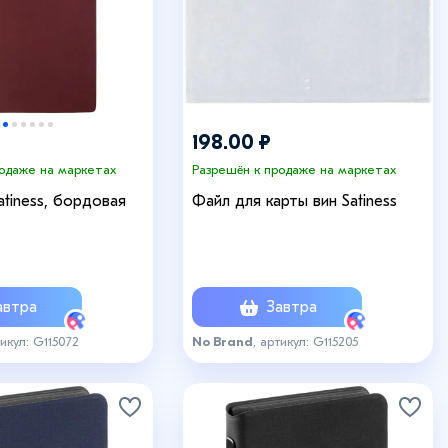
198.00 ₽
родаже на маркетах
Разрешён к продаже на маркетах
atiness, бордовая
Файл для карты вин Satiness
втра
Завтра
тикул: G115072
No Brand
, артикул: G115205