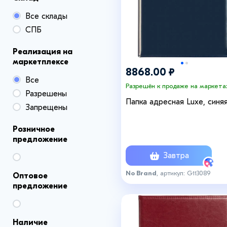
Все склады
СПБ
Реализация на
маркетплексе
8868.00 ₽
Все
Разрешён к продаже на маркета
Разрешены
Папка адресная Luxe, синя
Запрещены
Розничное
предложение
Завтра
No Brand
, артикул: G113089
Оптовое
предложение
Наличие