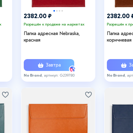
2382.00 ₽
2382.00 
х
Разрешён к продаже на маркетах
Разрешён к п
Папка адресная Nebraska,
Папка адрес
красная
коричневая
Завтра
За
No Brand
, артикул: G239780
No Brand
, ар