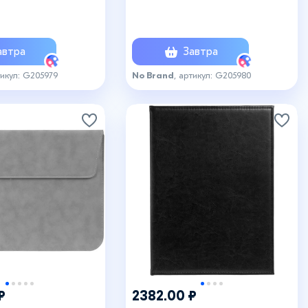
втра
Завтра
тикул: G205979
No Brand
, артикул: G205980
₽
2382.00 ₽