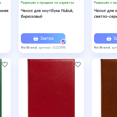
х
Разрешён к продаже на маркетах
Разрешён к п
синяя
Чехол для ноутбука Nubuk,
Чехол для 
бирюзовый
светло-сер
Завтра
За
No Brand
, артикул: G225396
No Brand
, ар