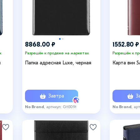
8868.00 ₽
1552.80 ₽
х
Разрешён к продаже на маркетах
Разрешён к п
я
Папка адресная Luxe, черная
Карта вин S
Завтра
За
No Brand
, артикул: G113091
No Brand
, ар