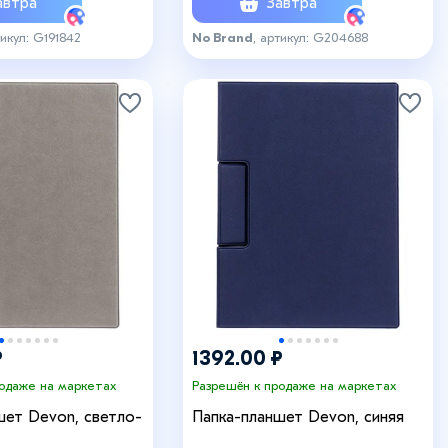
втра
Завтра
тикул: G191842
No Brand
, артикул: G204688
₽
1392.00 ₽
родаже на маркетах
Разрешён к продаже на маркетах
шет Devon, светло-
Папка-планшет Devon, синяя