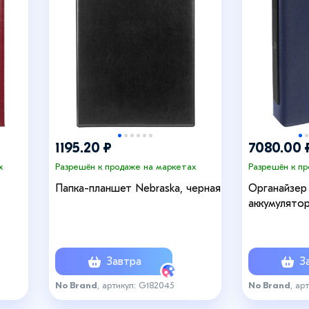
+4
1195.20 ₽
7080.00 
х
Разрешён к продаже на маркетах
Разрешён к п
Папка-планшет Nebraska, черная
Органайзер
аккумулятор
Завтра
За
No Brand
, артикул: G182045
No Brand
, ар