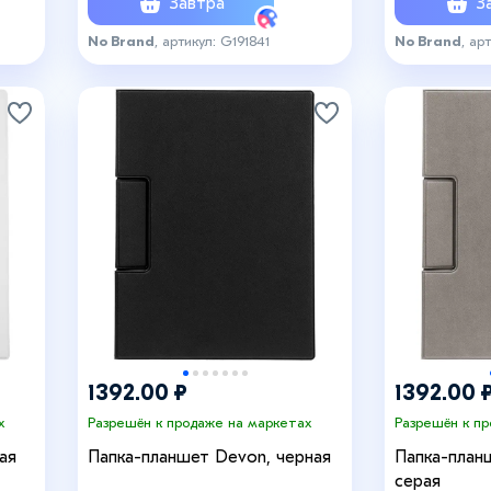
Завтра
За
No Brand
, артикул: G191841
No Brand
, ар
1392.00 ₽
1392.00 
х
Разрешён к продаже на маркетах
Разрешён к п
ая
Папка-планшет Devon, черная
Папка-план
серая