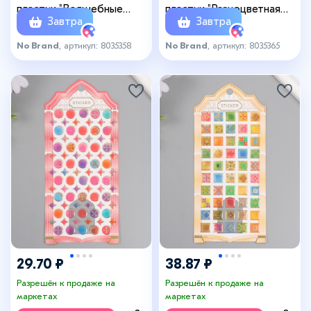
пластик "Волшебные
пластик "Разноцветная
Завтра
Завтра
пузырьки" 9,3х20,4 см
плитка ромбы" 9,3х20,4 см
No Brand
, артикул: 8035358
No Brand
, артикул: 8035365
29.70 ₽
38.87 ₽
Разрешён к продаже на
Разрешён к продаже на
маркетах
маркетах