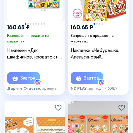
160.65 ₽
160.65 ₽
Разрешён к продаже на
Запрещен к продаже на
маркетах
маркетах
Наклейки «Для
Наклейки «Чебурашка.
шкафчиков, кроваток и
Апельсиновый
стульчиков», 5 листов,
переполох», 150 наклеек
42×29.7 см
Завтра
Завтра
Дарите Счастье
, артикул:
ND PLAY
, артикул: 7160877
3689543