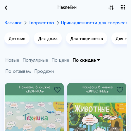
Наклейки
Каталог
Творчество
Принадлежности для творчеств
Детские
Для дома
Для творчества
Для то
Новые
Популярные
По цене
По скидке
По отзывам
Продажи
+9