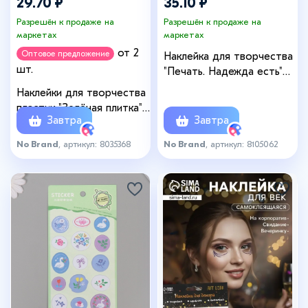
29.70 ₽
35.10 ₽
Разрешён к продаже на
Разрешён к продаже на
маркетах
маркетах
от 2
Оптовое предложение
Наклейка для творчества
шт.
"Печать. Надежда есть"
22х10 см
Наклейки для творчества
пластик "Зелёная плитка"
Завтра
Завтра
9,3х20,4 см
No Brand
, артикул: 8035368
No Brand
, артикул: 8105062