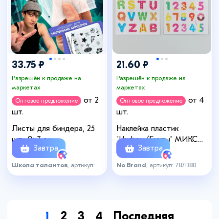
33.75 ₽
21.60 ₽
Разрешён к продаже на
Разрешён к продаже на
маркетах
маркетах
от 2
от 4
Оптовое предложение
Оптовое предложение
шт.
шт.
Листы для биндера, 25
Наклейка пластик
шт., 9×7 см
"Цифры/Буквы" МИКС
Завтра
Завтра
9,5х17,5 см
Школа талантов
, артикул:
No Brand
, артикул: 7871380
8145897
1
2
3
4
Последняя