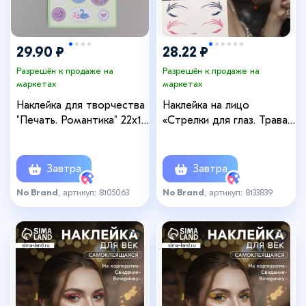
29.90 ₽
28.22 ₽
Разрешён к продаже на
Разрешён к продаже на
маркетах
маркетах
Наклейка для творчества
Наклейка на лицо
"Печать. Романтика" 22х10
«Стрелки для глаз. Трава»,
см
13×13.5 см
Завтра
Завтра
No Brand
, артикул: 8105063
No Brand
, артикул: 8133839