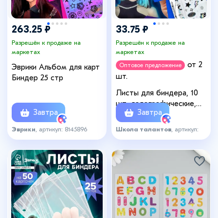
263.25 ₽
33.75 ₽
Разрешён к продаже на
Разрешён к продаже на
маркетах
маркетах
от 2
Оптовое предложение
Эврики Альбом для карт
шт.
Биндер 25 стр
Листы для биндера, 10
шт., голографические,
Завтра
Завтра
9×7 см
Эврики
, артикул: 8145896
Школа талантов
, артикул:
8145898