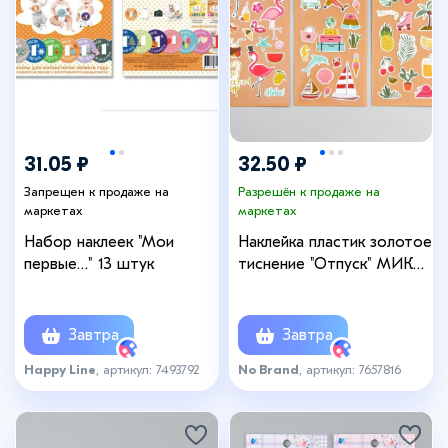
31.05 ₽
32.50 ₽
Запрещен к продаже на
Разрешён к продаже на
маркетах
маркетах
Набор наклеек "Мои
Наклейка пластик золотое
первые…" 13 штук
тиснение "Отпуск" МИКС
10,5х23 см
Завтра
Завтра
Happy Line
, артикул: 7493792
No Brand
, артикул: 7657816