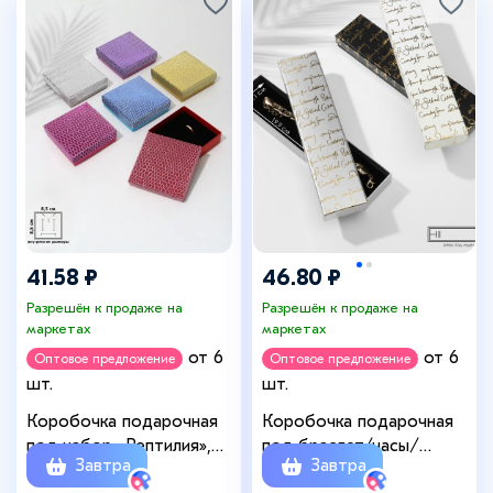
41.58 ₽
46.80 ₽
Разрешён к продаже на
Разрешён к продаже на
маркетах
маркетах
от 6
от 6
Оптовое предложение
Оптовое предложение
шт.
шт.
Коробочка подарочная
Коробочка подарочная
под набор «Рептилия»,
под браслет/часы/
Завтра
Завтра
9×9 см, (полезная часть
цепочку «Курсив», 21×4,3