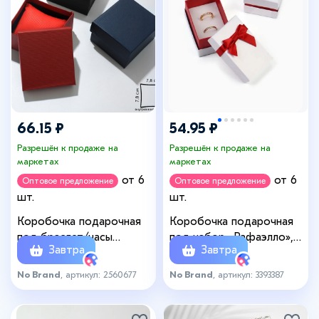
66.15 ₽
54.95 ₽
Разрешён к продаже на
Разрешён к продаже на
маркетах
маркетах
от 6
от 6
Оптовое предложение
Оптовое предложение
шт.
шт.
Коробочка подарочная
Коробочка подарочная
под браслет/часы
под набор «Рафаэлло»,
Завтра
Завтра
«Симпл», 8×8 (размер
5×8 см, (полезная часть
полезной части 7,5×8см),
4.5×7.5 см), белый,
No Brand
, артикул: 2560677
No Brand
, артикул: 3393387
цвет МИКС
красный