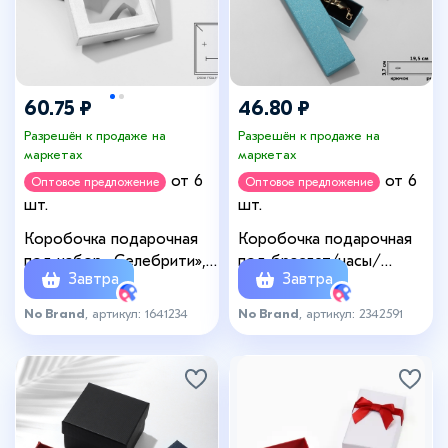
60.75 ₽
46.80 ₽
Разрешён к продаже на
Разрешён к продаже на
маркетах
маркетах
от 6
от 6
Оптовое предложение
Оптовое предложение
шт.
шт.
Коробочка подарочная
Коробочка подарочная
под набор «Селебрити»,
под браслет/часы/
Завтра
Завтра
7×9 (размер полезной
цепочку «Монпасье»,
части 6,5×8,5 см), цвет
20×4 (размер полезной
No Brand
, артикул: 1641234
No Brand
, артикул: 2342591
серебристо-чёрный
части 19,5×3,7 см), цвет
МИКС, вставка чёрная