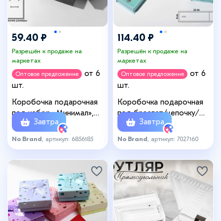
59.40 ₽
114.40 ₽
Разрешён к продаже на
Разрешён к продаже на
маркетах
маркетах
от 6
от 6
Оптовое предложение
Оптовое предложение
шт.
шт.
Коробочка подарочная
Коробочка подарочная
под набор «Минимал»,
под браслет/цепочку/
Завтра
Завтра
7×9 см, цвет чёрный
часы «Тиффани», 22,5×5
(размер полезной части
No Brand
, артикул: 6856185
No Brand
, артикул: 7027160
22×4,5см), цвет голубой