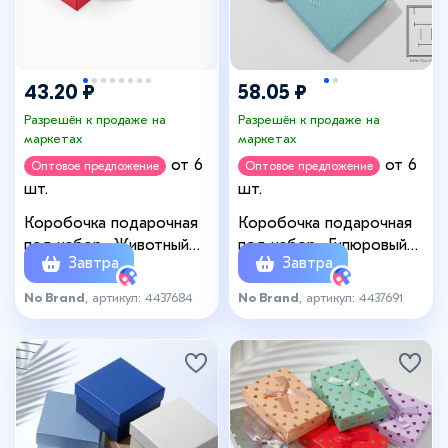
43.20 ₽
58.05 ₽
Разрешён к продаже на
Разрешён к продаже на
маркетах
маркетах
от 6
от 6
Оптовое предложение
Оптовое предложение
шт.
шт.
Коробочка подарочная
Коробочка подарочная
под набор «Животный
под набор «Гипюровый
Завтра
Завтра
принт», 7×10 (±1) см,
бант» дабл, 7×10, цвет
(полезная часть 8.3×6.3
МИКС
No Brand
, артикул: 4437684
No Brand
, артикул: 4437691
см), МИКС