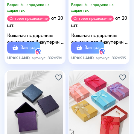
Разрешён к продаже на
Разрешён к продаже на
маркетах
маркетах
от 20
от 20
Оптовое предложение
Оптовое предложение
шт.
шт.
Кожаная подарочная
Кожаная подарочная
сумочка для бижутерии и
сумочка для бижутерии и
Завтра
Завтра
сувениров, белая с
сувениров, розовая с
бантом (лента), 13×12×5.5
бантом (лента), 13×12×5.5
UPAK LAND
, артикул: 8026586
UPAK LAND
, артикул: 8026585
см
см