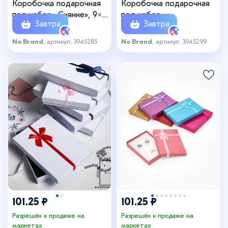
Коробочка подарочная
Коробочка подарочная
под набор «Сияние», 9×9
под набор
Завтра
Завтра
см, (полезная часть
«Влюбленность», 9×9 см,
8.7×8.7 см), цвет серебро
(полезная часть 8.5×8.5
No Brand
, артикул: 3945285
No Brand
, артикул: 3945299
см), голубая
101.25 ₽
101.25 ₽
Разрешён к продаже на
Разрешён к продаже на
маркетах
маркетах