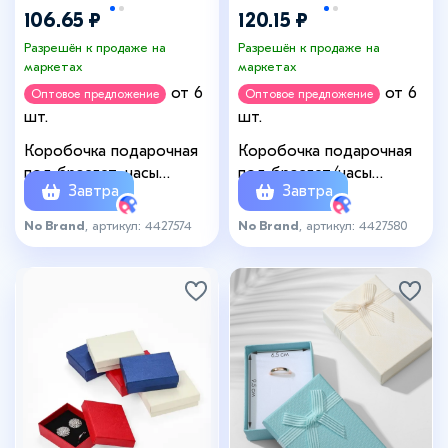
106.65 ₽
120.15 ₽
Разрешён к продаже на
Разрешён к продаже на
маркетах
маркетах
от 6
от 6
Оптовое предложение
Оптовое предложение
шт.
шт.
Коробочка подарочная
Коробочка подарочная
под браслет, часы
под браслет/часы
Завтра
Завтра
«Рептилия», 9×9 см,
Дерево«, 9×9 (размер
(полезная часть 8.5×8.5
полезной части 8,5×8,5
No Brand
, артикул: 4427574
No Brand
, артикул: 4427580
см), выдвижная, МИКС
см), выдвижная, цвет
МИКС