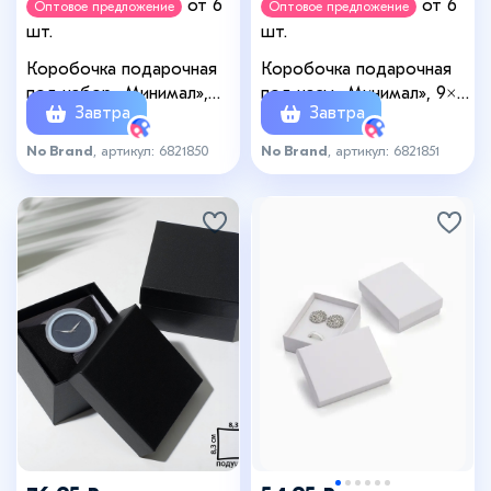
от 6
от 6
Оптовое предложение
Оптовое предложение
шт.
шт.
Коробочка подарочная
Коробочка подарочная
под набор «Минимал»,
под часы «Минимал», 9×9
Завтра
Завтра
9×9 см, (полезная часть
(размер полезной части
8.5×8.5 см), красная
8,3×8,3см), цвет белый
No Brand
, артикул: 6821850
No Brand
, артикул: 6821851