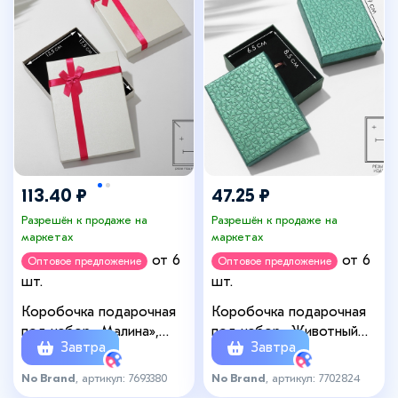
113.40 ₽
47.25 ₽
Разрешён к продаже на
Разрешён к продаже на
маркетах
маркетах
от 6
от 6
Оптовое предложение
Оптовое предложение
шт.
шт.
Коробочка подарочная
Коробочка подарочная
под набор «Малина»,
под набор «Животный
Завтра
Завтра
13×18, цвет бело-розовый
принт» симпл, 7×9, цвет
зелёный
No Brand
, артикул: 7693380
No Brand
, артикул: 7702824