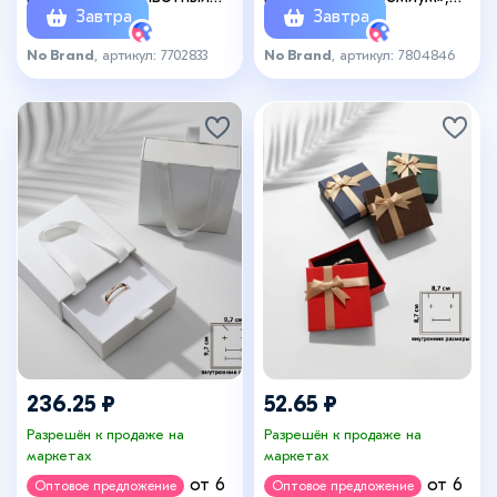
Завтра
Завтра
принт», симпл, 9×9×2 см,
10×10, цвет чёрный
(полезная часть 8.5×8.5
No Brand
, артикул: 7702833
No Brand
, артикул: 7804846
см), вставка чёрная,
белая
236.25 ₽
52.65 ₽
Разрешён к продаже на
Разрешён к продаже на
маркетах
маркетах
от 6
от 6
Оптовое предложение
Оптовое предложение