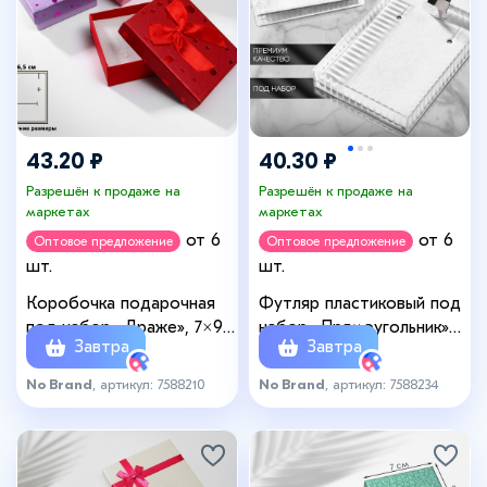
43.20 ₽
40.30 ₽
Разрешён к продаже на
Разрешён к продаже на
маркетах
маркетах
от 6
от 6
Оптовое предложение
Оптовое предложение
шт.
шт.
Коробочка подарочная
Футляр пластиковый под
под набор «Драже», 7×9
набор «Прямоугольник»
Завтра
Завтра
(размер полезной части
4,5×7, вставка белая
6,5×8,5 см), цвет МИКС
No Brand
, артикул: 7588210
No Brand
, артикул: 7588234