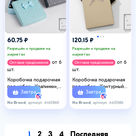
60.75 ₽
120.15 ₽
Разрешён к продаже на
Разрешён к продаже на
маркетах
маркетах
от 6
от 6
Оптовое предложение
Оптовое предложение
шт.
шт.
Коробочка подарочная
Коробочка подарочная
под набор «Крапинки»,
под набор «Контурный
Завтра
Завтра
9×9, цвет МИКС
бант», 13×18 (размер
полезной части 12,4×17,4
No Brand
, артикул: 4140860
No Brand
, артикул: 4437686
см), цвет МИКС
1
2
3
4
Последняя