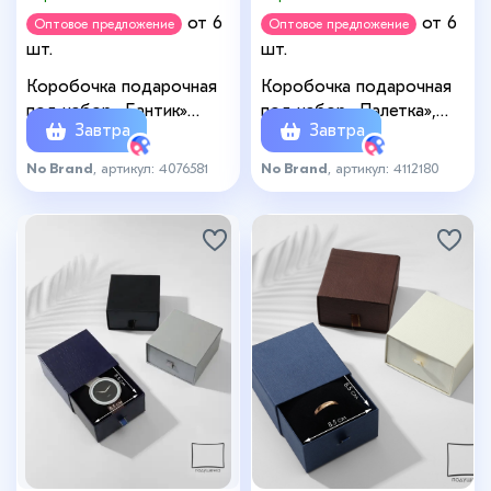
от 6
от 6
Оптовое предложение
Оптовое предложение
шт.
шт.
Коробочка подарочная
Коробочка подарочная
под набор «Бантик»
под набор «Палетка»,
Завтра
Завтра
минимализм, 13×18
13×18 см, (полезная часть
(размер полезной части
12.5×17.5 см), МИКС
No Brand
, артикул: 4076581
No Brand
, артикул: 4112180
12,5×17,5см), цвет МИКС