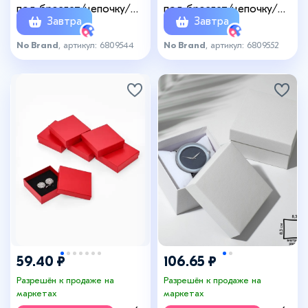
под браслет/цепочку/
под браслет/цепочку/
Завтра
Завтра
часы «Блеск», 21×4
часы «Блеск», 21×4 см,
(размер полезной части
цвет чёрный
No Brand
, артикул: 6809544
No Brand
, артикул: 6809552
20,1×3,3 см), цвет золото
59.40 ₽
106.65 ₽
Разрешён к продаже на
Разрешён к продаже на
маркетах
маркетах