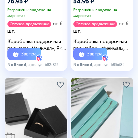
76.95 ₽
54.95 ₽
Разрешён к продаже на
Разрешён к продаже на
маркетах
маркетах
от 6
от 6
Оптовое предложение
Оптовое предложение
шт.
шт.
Коробочка подарочная
Коробочка подарочная
под часы «Минимал», 9×9
под набор «Минимал»,
Завтра
Завтра
(размер полезной части
7×9 см, (полезная часть
8,3×8,3см), цвет чёрный
6.5×8.5 см), белая
No Brand
, артикул: 6821852
No Brand
, артикул: 6856184