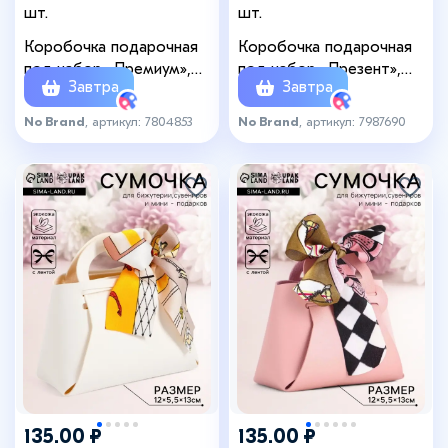
шт.
шт.
Коробочка подарочная
Коробочка подарочная
под набор «Премиум»,
под набор «Презент»,
Завтра
Завтра
10×10, цвет белый
9×9×3 см, МИКС
No Brand
, артикул: 7804853
No Brand
, артикул: 7987690
135.00 ₽
135.00 ₽