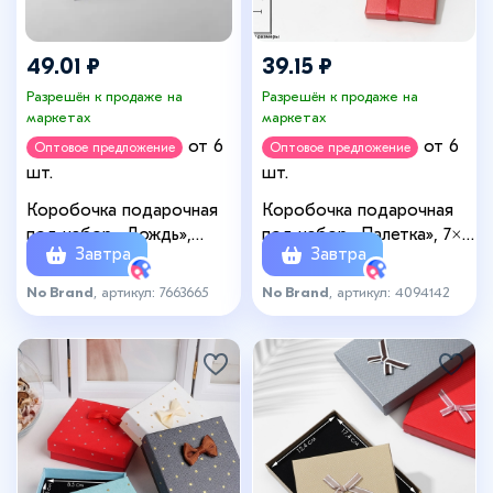
49.01 ₽
39.15 ₽
Разрешён к продаже на
Разрешён к продаже на
маркетах
маркетах
от 6
от 6
Оптовое предложение
Оптовое предложение
шт.
шт.
Коробочка подарочная
Коробочка подарочная
под набор «Дождь»,
под набор «Палетка», 7×9
Завтра
Завтра
9×9×3 см, (полезная
(размер полезной части
часть 8.5×8.5 см), МИКС
6,5×8,5см), цвет МИКС
No Brand
, артикул: 7663665
No Brand
, артикул: 4094142