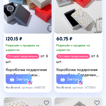
120.15 ₽
60.75 ₽
Разрешён к продаже на
Разрешён к продаже на
маркетах
маркетах
от 6
от 6
Оптовое предложение
Оптовое предложение
шт.
шт.
Коробочка подарочная
Коробочка подарочная
под браслет/часы
под набор «Сердечки»,
Завтра
Завтра
«Плетёнка», 9×9 (размер
7×10, цвет МИКС
полезной части 8,5×8,5
No Brand
, артикул: 6680753
No Brand
, артикул: 6775306
см), цвет МИКС