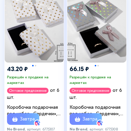
43.20 ₽
66.15 ₽
Разрешён к продаже на
Разрешён к продаже на
маркетах
маркетах
от 6
от 6
Оптовое предложение
Оптовое предложение
шт.
шт.
Коробочка подарочная
Коробочка подарочная
под набор «Сердечки»,
под набор «Сердечки»,
Завтра
Завтра
7×10 (размер полезной
7×9,5 (размер полезной
части 6,5×9см), цвет
части 6,5×9см), цвет
No Brand
, артикул: 6775307
No Brand
, артикул: 6775308