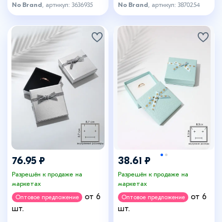
8.5×8.5 см), вставка
(размер полезной части
No Brand
, артикул: 3636935
No Brand
, артикул: 3870254
чёрная, МИКС
19,9×4,1 см), цвет МИКС
76.95 ₽
38.61 ₽
Разрешён к продаже на
Разрешён к продаже на
маркетах
маркетах
от 6
от 6
Оптовое предложение
Оптовое предложение
шт.
шт.