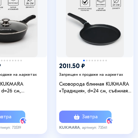
₽
2011.50 ₽
родаже на маркетах
Запрещен к продаже на маркетах
 KUKMARA
Сковорода блинная KUKMARA
 d=26 см,
«Традиция», d=24 см, съёмная
 крышка, съёмная
ручка, антипригарное покрытие,
пригарное покрытие,
алюминий, чёрная
чёрная
втра
Завтра
ртикул: 73539
KUKMARA
, артикул: 73541