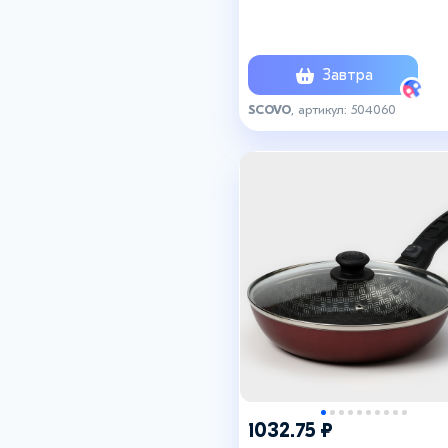
крышка, антипригарное
покрытие, алюминий, чёрн
Завтра
SCOVO
, артикул: 504060
+7
1032.75 ₽