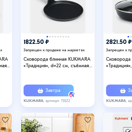
1822.50 ₽
2821.50 ₽
ах
Запрещен к продаже на маркетах
Запрещен к п
ARA
Сковорода блинная KUKMARA
Сковорода
ная
«Традиция», d=22 см, съёмная
«Традиция»,
ытие,
ручка, антипригарное покрытие,
стеклянная
алюминий, чёрная
ручка, анти
алюминий, 
Завтра
За
KUKMARA
, артикул: 73522
KUKMARA
, а