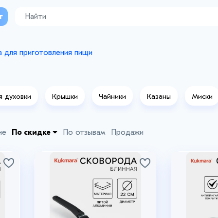
г
 для приготовления пищи
я духовки
Крышки
Чайники
Казаны
Миски
не
По скидке
По отзывам
Продажи
+1