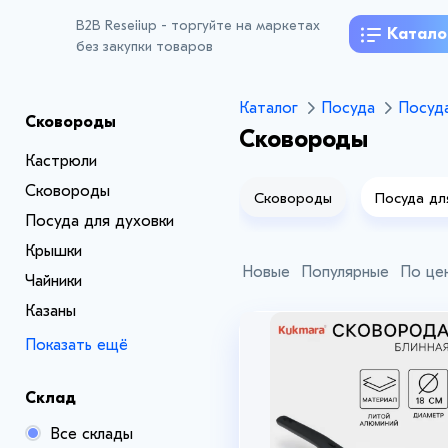
B2B Reseiiup - торгуйте на маркетах
Катало
без закупки товаров
Каталог
Посуда
Посуда
Сковороды
Сковороды
Кастрюли
Сковороды
Кастрюли
Сковороды
Посуда дл
Посуда для духовки
Крышки
Новые
Популярные
По це
Чайники
Казаны
Показать ещё
Склад
Все склады