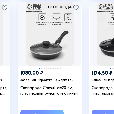
+2
1080.00 ₽
1174.50 ₽
ах
Запрещен к продаже на маркетах
Запрещен к п
рт»,
Сковорода Consul, d=20 см,
Сковорода C
,
пластиковая ручка, стеклянная
пластиковая
крышка, антипригарное
крышка, ан
покрытие, алюминий, чёрная
покрытие, 