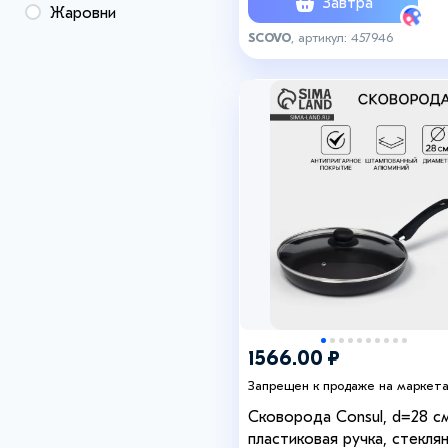
Завтра
Жаровни
SCOVO
, артикул: 457946
+7
+2
1566.00 ₽
Запрещен к продаже на маркет
Сковорода Consul, d=28 см
пластиковая ручка, стекля