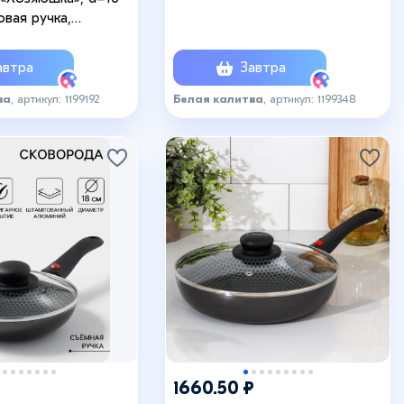
антипригарное покрытие,
овая ручка,
алюминий, бордовая
ное покрытие,
бордовая
втра
Завтра
ва
, артикул: 1199192
Белая калитва
, артикул: 1199348
1660.50 ₽