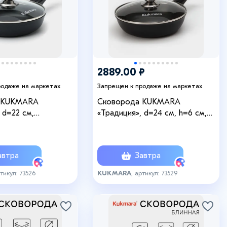
2889.00 ₽
родаже на маркетах
Запрещен к продаже на маркетах
 KUKMARA
Сковорода KUKMARA
 d=22 см,
«Традиция», d=24 см, h=6 см,
 крышка, съёмная
стеклянная крышка, съёмная
пригарное покрытие,
ручка, антипригарное покрытие,
чёрный
литой алюминий, чёрная
втра
Завтра
ртикул: 73526
KUKMARA
, артикул: 73529