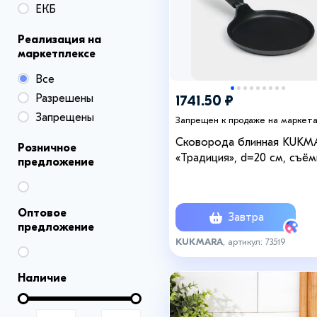
ЕКБ
Реализация на
маркетплексе
Все
Разрешены
1741.50 ₽
Запрещены
Запрещен к продаже на маркет
Сковорода блинная KUKM
Розничное
«Традиция», d=20 см, съём
предложение
ручка, антипригарное покр
литой алюминий, чёрная
Оптовое
Завтра
предложение
KUKMARA
, артикул: 73519
Наличие