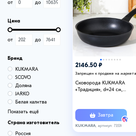
от
до
Цена
от
до
Бренд
2146.50 ₽
KUKMARA
Запрещен к продаже на маркет
SCOVO
Сковорода KUKMARA
Доляна
«Традиция», d=24 см,
JARKO
пластиковая ручка,
Белая калитва
антипригарное покрытие, 
алюминий, чёрная
Показать ещё
Завтра
Страна изготовитель
KUKMARA
, артикул: 73531
Россия