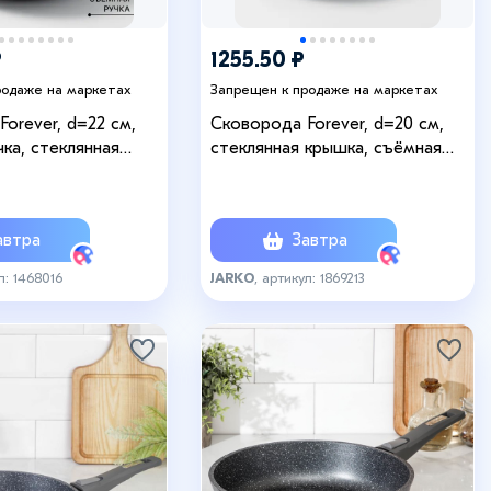
₽
1255.50 ₽
родаже на маркетах
Запрещен к продаже на маркетах
orever, d=22 см,
Сковорода Forever, d=20 см,
ка, стеклянная
стеклянная крышка, съёмная
типригарное
ручка, антипригарное покрытие,
алюминий, чёрная
алюминий, чёрная
втра
Завтра
л: 1468016
JARKO
, артикул: 1869213