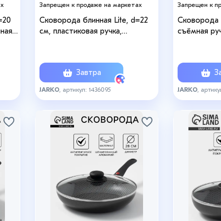
ах
Запрещен к продаже на маркетах
Запрещен к п
=20
Сковорода блинная Lite, d=22
Сковорода F
нная
см, пластиковая ручка,
съёмная руч
антипригарное покрытие, цвет
крышка, ан
чёрный
покрытие, 
Завтра
За
JARKO
, артикул: 1436095
JARKO
, артику