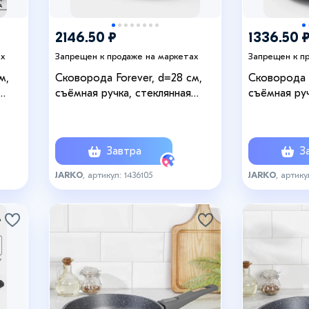
2146.50 ₽
1336.50 
ах
Запрещен к продаже на маркетах
Запрещен к п
м,
Сковорода Forever, d=28 см,
Сковорода F
съёмная ручка, стеклянная
съёмная руч
крышка, антипригарное
крышка, ан
ая
покрытие, алюминий, тёмно-
покрытие, 
серая
Завтра
За
JARKO
, артикул: 1436105
JARKO
, артику