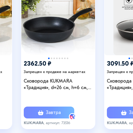
+1
2362.50 ₽
3091.50 
ах
Запрещен к продаже на маркетах
Запрещен к п
Сковорода KUKMARA
Сковорода
«Традиция», d=26 см, h=6 см,
«Традиция»,
пластиковая ручка,
стеклянная
литой
антипригарное покрытие, литой
ручка, анти
алюминий, чёрная
алюминий, 
Завтра
За
KUKMARA
, артикул: 73536
KUKMARA
, а