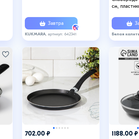
см, пластик
ая
антипригар
алюминий, 
Завтра
За
KUKMARA
, артикул: 642341
Белая калит
702.00 ₽
1188.00 ₽