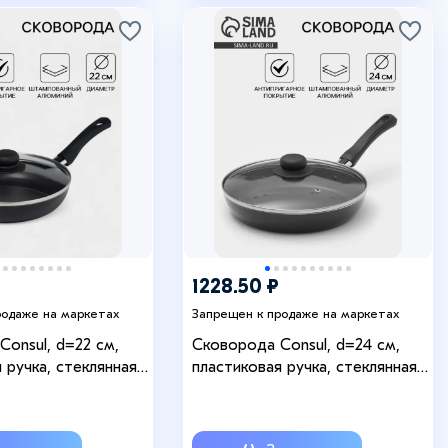
+4
1228.50 ₽
родаже на маркетах
Запрещен к продаже на маркетах
onsul, d=22 см,
Сковорода Consul, d=24 см,
 ручка, стеклянная
пластиковая ручка, стеклянная
типригарное
крышка, антипригарное
алюминий, чёрная
покрытие, алюминий, чёрная