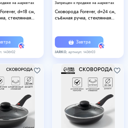
родаже на маркетах
Запрещен к продаже на маркетах
orever, d=18 см,
Cковорода Forever, d=24 см,
ка, стеклянная
съёмная ручка, стеклянная
типригарное
крышка, антипригарное
алюминий, чёрная
покрытие, цвет черный
втра
Завтра
л: 1436102
JARKO
, артикул: 1436103