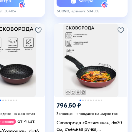
втра
Завтра
ул: 504057
SCOVO
, артикул: 504058
796.50 ₽
родаже на маркетах
Запрещен к продаже на маркетах
от 4 шт.
дложение
Сковорода «Хозяюшка», d=20
см, съёмная ручка,
«Хозяюшка», d=16