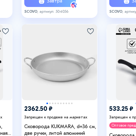
Завтра
За
SCOVO
, артикул: 504056
SCOVO
, артик
2362.50 ₽
533.25 ₽
ах
Запрещен к продаже на маркетах
Запрещен к п
Оптовое пре
,
Сковорода KUKMARA, d=36 см,
нная
две ручки, литой алюминий
Сковорода 