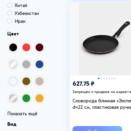
Китай
Узбекистан
Иран
Цвет
+1
627.75 ₽
Запрещен к продаже на маркет
Сковорода блинная «Экспе
d=22 см, пластиковая ручка
Показать ещё
антипригарное покрытие,
алюминий, бордовая
Вид