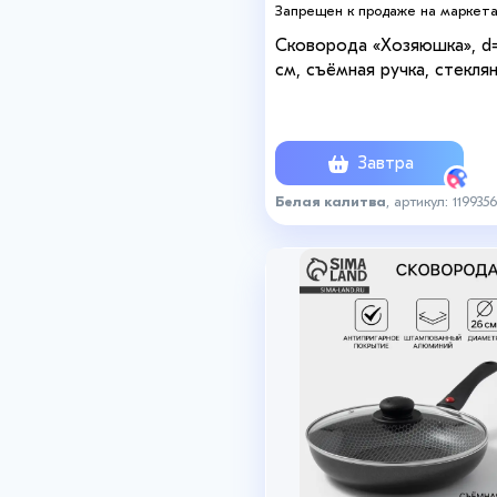
Запрещен к продаже на маркет
Сковорода «Хозяюшка», d
см, съёмная ручка, стекля
крышка, антипригарное
покрытие, цвет бордовый
Завтра
Белая калитва
, артикул: 1199356