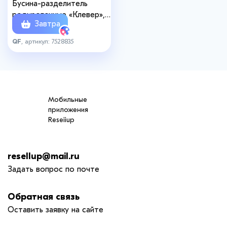
Бусина-разделитель
родированные «Клевер»,
Завтра
7×7 мм, внутренний d=2
мм, набор10 штук, цвет
QF
, артикул: 7528835
серебро
Мобильные
приложения
Reseiiup
resellup@mail.ru
Задать вопрос по почте
Обратная связь
Оставить заявку на сайте