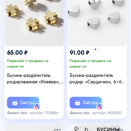
65.00 ₽
91.00 ₽
Разрешён к продаже на
Разрешён к продаже на
маркетах
маркетах
Бусина-разделитель
Бусина-разделитель
родированная «Клевер»,
родир. «Сердечко», 6×6
5×5 мм, d(вн.)=2мм,
мм, d(вн.)=2 мм, (набор 10
(набор 10 шт.), цвет
шт.), цвет серебро
золото
Завтра
Завтра
Queen fair
, артикул: 7528834
Queen fair
, артикул: 8058282