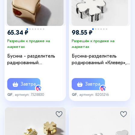
65.34 ₽
98.55 ₽
Разрешён к продаже на
Разрешён к продаже на
маркетах
маркетах
Бусина - разделитель
Бусина-разделитель
радированный
родированный «Клевер»,
«Сердечко», набор 10 шт.
7×7 мм, (набор 10 штук),
6×6 мм, внутренний d=2
медь, цвет серебро
мм, цвет золото
Завтра
Завтра
QF
, артикул: 7528830
QF
, артикул: 8205216