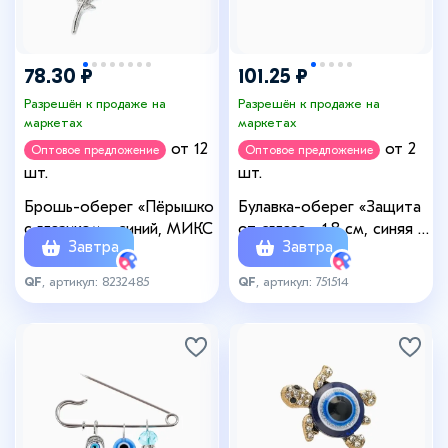
78.30 ₽
101.25 ₽
Разрешён к продаже на
Разрешён к продаже на
маркетах
маркетах
от 12
от 2
Оптовое предложение
Оптовое предложение
шт.
шт.
Брошь-оберег «Пёрышко
Булавка-оберег «Защита
с глазиком», синий, МИКС
от сглаза», 1.8 см, синяя в
Завтра
Завтра
серебре
QF
, артикул: 8232485
QF
, артикул: 751514