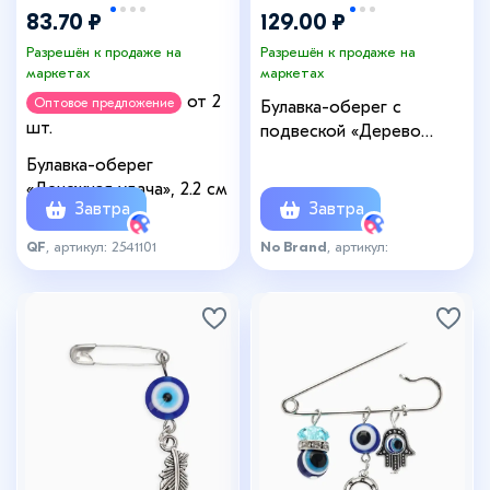
83.70 ₽
129.00 ₽
Разрешён к продаже на
Разрешён к продаже на
маркетах
маркетах
от 2
Оптовое предложение
Булавка-оберег с
шт.
подвеской «Дерево
жизни» 3,5 см, цвет белый
Булавка-оберег
в золоте
«Денежная удача», 2.2 см
Завтра
Завтра
QF
, артикул: 2541101
No Brand
, артикул:
4436064_спб