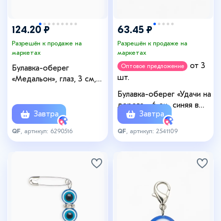
124.20 ₽
63.45 ₽
Разрешён к продаже на
Разрешён к продаже на
маркетах
маркетах
от 3
Оптовое предложение
Булавка-оберег
шт.
«Медальон», глаз, 3 см,
бело-синяя в золоте
Булавка-оберег «Удачи на
дороге», 6 см, синяя в
Завтра
Завтра
серебре
QF
, артикул: 6290516
QF
, артикул: 2541109