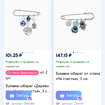
101.25 ₽
147.15 ₽
Разрешён к продаже на
Разрешён к продаже на
маркетах
маркетах
от 2
Оптовое предложение
Булавка-оберег от сглаза
шт.
«На счастье», 5 см
Булавка-оберег «Дерево
семейного счастья», 5 см,
Завтра
Завтра
синяя в серебре
QF
, артикул: 8160384
QF
, артикул: 2541119