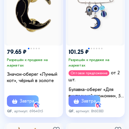
79.65 ₽
101.25 ₽
Разрешён к продаже на
Разрешён к продаже на
маркетах
маркетах
от 2
Оптовое предложение
Значок-оберег «Лунный
шт.
кот», чёрный в золоте
Булавка-оберег «Для
внутренней гармонии», 5
Завтра
Завтра
см, синяя в серебре
QF
, артикул: 6964015
QF
, артикул: 8160383