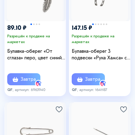
89.10 ₽
147.15 ₽
Разрешён к продаже на
Разрешён к продаже на
маркетах
маркетах
Булавка-оберег «От
Булавка-оберег 3
сглаза» перо, цвет синий в
подвески «Рука Хамса» с
серебре
подковой, 5 см, синяя в
серебре
Завтра
Завтра
QF
, артикул: 6963940
QF
, артикул: 1641187