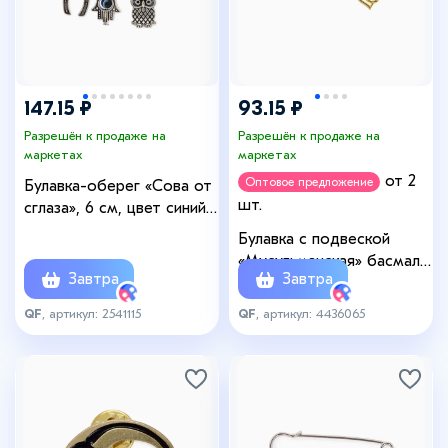
147.15 ₽
93.15 ₽
Разрешён к продаже на
Разрешён к продаже на
маркетах
маркетах
от 2
Оптовое предложение
Булавка-оберег «Сова от
шт.
сглаза», 6 см, цвет синий
в серебре
Булавка с подвеской
«Мусульманская» басмала,
Завтра
Завтра
3 см, цвет белый в
золоте
QF
, артикул: 2541115
QF
, артикул: 4436065