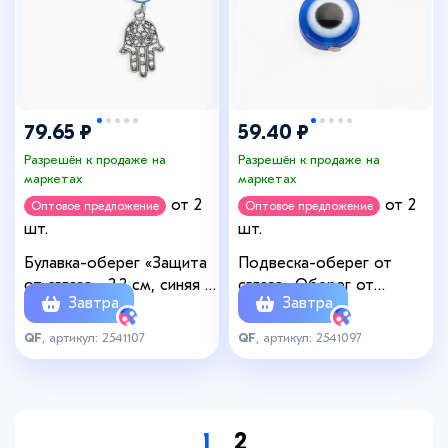
79.65 ₽
59.40 ₽
Разрешён к продаже на
Разрешён к продаже на
маркетах
маркетах
от 2
от 2
Оптовое предложение
Оптовое предложение
шт.
шт.
Булавка-оберег «Защита
Подвеска-оберег от
от сглаза», 2.2 см, синяя в
сглаза «Оберег от
Завтра
Завтра
серебре
негатива», 2.5 см, синяя в
серебре
QF
, артикул: 2541107
QF
, артикул: 2541097
1
2