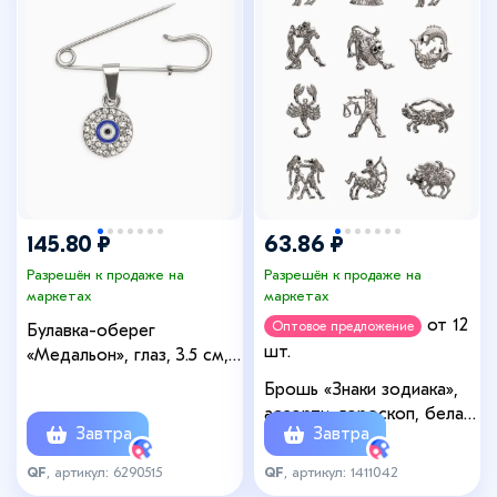
145.80 ₽
63.86 ₽
Разрешён к продаже на
Разрешён к продаже на
маркетах
маркетах
от 12
Оптовое предложение
Булавка-оберег
шт.
«Медальон», глаз, 3.5 см,
бело-синяя в серебре
Брошь «Знаки зодиака»,
ассорти, гороскоп, белая
Завтра
Завтра
в серебре
QF
, артикул: 6290515
QF
, артикул: 1411042