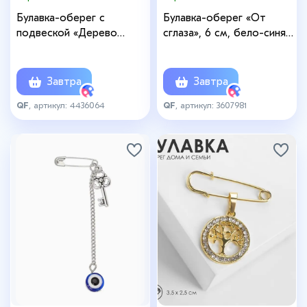
Булавка-оберег с
Булавка-оберег «От
подвеской «Дерево
сглаза», 6 см, бело-синяя
жизни», 3.5 см, белая в
в серебре
золоте
Завтра
Завтра
QF
, артикул: 4436064
QF
, артикул: 3607981