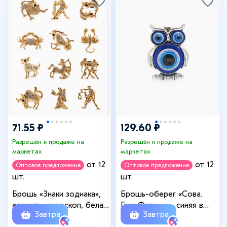
71.55 ₽
129.60 ₽
Разрешён к продаже на
Разрешён к продаже на
маркетах
маркетах
от 12
от 12
Оптовое предложение
Оптовое предложение
шт.
шт.
Брошь «Знаки зодиака»,
Брошь-оберег «Сова.
ассорти, гороскоп, белая
Глаз Фатимы», синяя в
Завтра
Завтра
в золоте
чернёном серебре