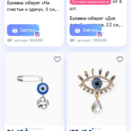
от 6
Оптовое предложение
Булавка оберег «На
шт.
счастье и удачу», 5 см,
синяя в серебре
Булавка-оберег «Для
детей», коляска, 2.2 см,
Завтра
Завтра
синяя в серебре
QF
, артикул: 8160385
QF
, артикул: 2308458