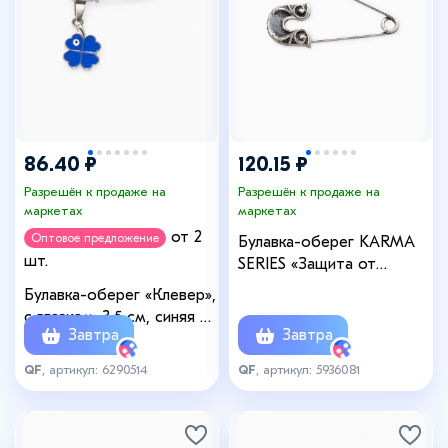
86.40 ₽
120.15 ₽
Разрешён к продаже на
Разрешён к продаже на
маркетах
маркетах
от 2
Оптовое предложение
Булавка-оберег KARMA
шт.
SERIES «Защита от
сглаза», 4 см, цвет
Булавка-оберег «Клевер»,
чернёное серебро
с глазком, 3.5 см, синяя в
Завтра
Завтра
серебре
QF
, артикул: 6290514
QF
, артикул: 5936081