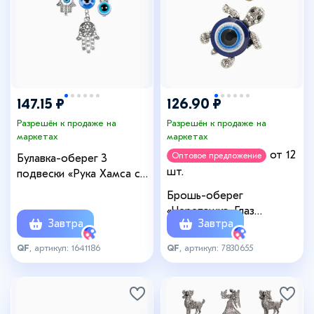
147.15 ₽
126.90 ₽
Разрешён к продаже на
Разрешён к продаже на
маркетах
маркетах
от 12
Оптовое предложение
Булавка-оберег 3
шт.
подвески «Рука Хамса с
бусиной», 5 см, синяя в
Брошь-оберег
серебре
«Черепашка. Глаз
Завтра
Завтра
Фатимы», синий, МИКС
QF
, артикул: 1641186
QF
, артикул: 7830655