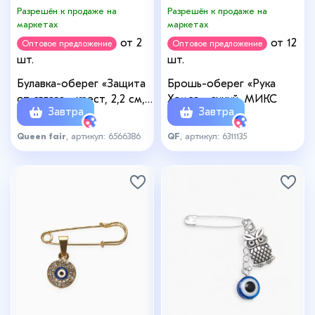
Разрешён к продаже на
Разрешён к продаже на
маркетах
маркетах
от 2
от 12
Оптовое предложение
Оптовое предложение
шт.
шт.
Булавка-оберег «Защита
Брошь-оберег «Рука
от сглаза», крест, 2,2 см,
Хамса», синий, МИКС
Завтра
Завтра
цвет бело-синий в
серебре
Queen fair
, артикул: 6566386
QF
, артикул: 6311135