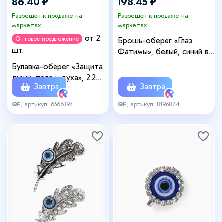
86.40 ₽
198.45 ₽
Разрешён к продаже на
Разрешён к продаже на
маркетах
маркетах
от 2
Оптовое предложение
Брошь-оберег «Глаз
шт.
Фатимы», белый, синий в
золоте
Булавка-оберег «Защита
души, тела и духа», 2.2
Завтра
Завтра
см, бело-синяя в серебре
QF
, артикул: 6566397
QF
, артикул: 8196824