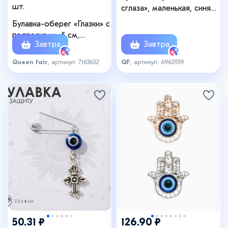
шт.
сглаза», маленькая, синяя
в серебре
Булавка-оберег «Глазки» с
подвесками, 5 см,
Завтра
Завтра
цветная в золоте
Queen fair
, артикул: 7163632
QF
, артикул: 6963939
50.31 ₽
126.90 ₽