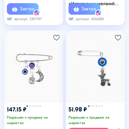
синяя в серебре
«Исполнение желаний.
Завтра
Завтра
Дельфины», 2.2 см, синяя
в серебре
QF
, артикул: 2307917
QF
, артикул: 6566383
147.15 ₽
51.98 ₽
Разрешён к продаже на
Разрешён к продаже на
маркетах
маркетах