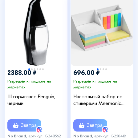
2388.00 ₽
696.00 ₽
Разрешён к продаже на
Разрешён к продаже на
маркетах
маркетах
Штормгласс Penguin,
Настольный набор со
черный
стикерами Mnemonic
ver.2, белый
Завтра
Завтра
No Brand
, артикул: G248562
No Brand
, артикул: G250481