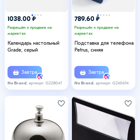
1038.00 ₽
789.60 ₽
Разрешён к продаже на
Разрешён к продаже на
маркетах
маркетах
Календарь настольный
Подставка для телефона
Grade, серый
Petrus, синяя
Завтра
Завтра
No Brand
, артикул: G228047
No Brand
, артикул: G260674