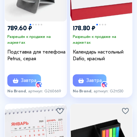
789.60 ₽
178.80 ₽
Разрешён к продаже на
Разрешён к продаже на
маркетах
маркетах
Подставка для телефона
Календарь настольный
Petrus, серая
Datio, красный
Завтра
Завтра
No Brand
, артикул: G260669
No Brand
, артикул: G211530