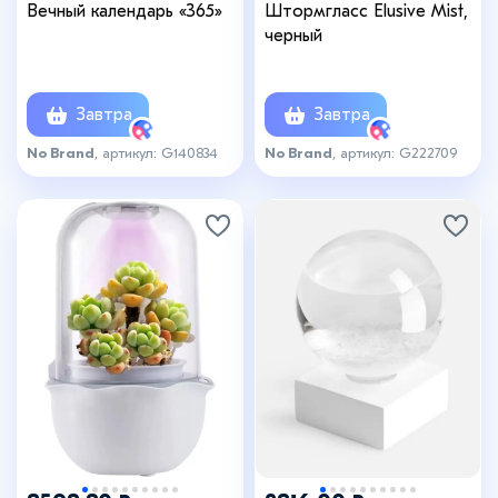
Вечный календарь «365»
Штормгласс Elusive Mist,
черный
Завтра
Завтра
No Brand
, артикул: G140834
No Brand
, артикул: G222709