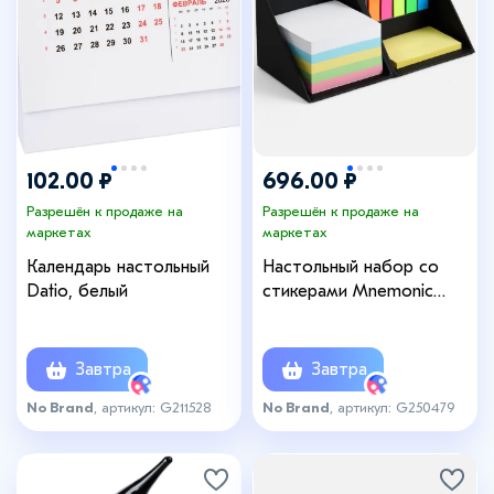
102.00 ₽
696.00 ₽
Разрешён к продаже на
Разрешён к продаже на
маркетах
маркетах
Календарь настольный
Настольный набор со
Datio, белый
стикерами Mnemonic
ver.2, черный
Завтра
Завтра
No Brand
, артикул: G211528
No Brand
, артикул: G250479