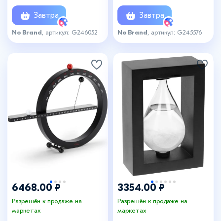
подсветкой лого
powerTower, черный
Завтра
Завтра
No Brand
, артикул: G246052
No Brand
, артикул: G245576
6468.00 ₽
3354.00 ₽
Разрешён к продаже на
Разрешён к продаже на
маркетах
маркетах