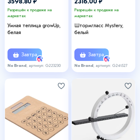
3598.80 ₽
2316.00 ₽
Разрешён к продаже на
Разрешён к продаже на
маркетах
маркетах
Умная теплица growUp,
Штормгласс Mystery,
белая
белый
Завтра
Завтра
No Brand
, артикул: G223230
No Brand
, артикул: G241527