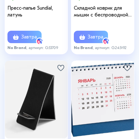
Пресс-папье Sundial,
Складной коврик для
латунь
мышки с беспроводной
зарядкой Midstream ver.2
Завтра
Завтра
No Brand
, артикул: G53709
No Brand
, артикул: G245192