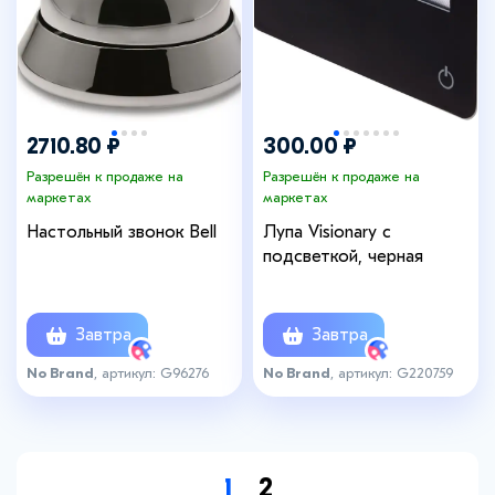
2710.80 ₽
300.00 ₽
Разрешён к продаже на
Разрешён к продаже на
маркетах
маркетах
Настольный звонок Bell
Лупа Visionary с
подсветкой, черная
Завтра
Завтра
No Brand
, артикул: G96276
No Brand
, артикул: G220759
1
2