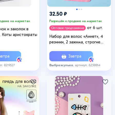
32.50 ₽
родаже на маркетах
Разрешён к продаже на маркетах
от 6 шт.
Оптовое предложение
ок и заколок в
, Коты аристократы
Набор для волос «Аннет», 4
резинки, 2 зажима, строгие
полосы, 5.5×3.5 см, красно-
розовый
втра
Завтра
ул: 8219527
Выбражулька
, артикул: 6258814