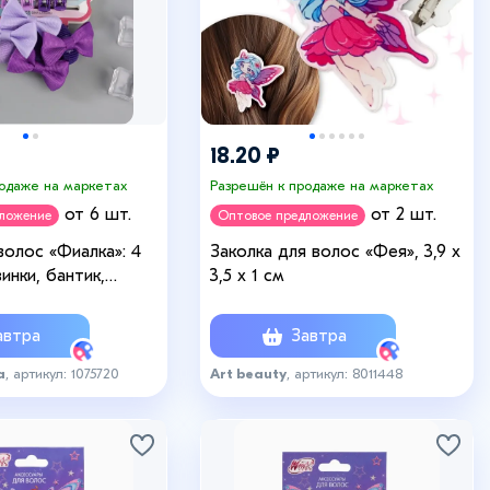
18.20 ₽
родаже на маркетах
Разрешён к продаже на маркетах
от 6 шт.
от 2 шт.
дложение
Оптовое предложение
волос «Фиалка»: 4
Заколка для волос «Фея», 3,9 х
зинки, бантик,
3,5 х 1 см
олетовый
втра
Завтра
а
, артикул: 1075720
Art beauty
, артикул: 8011448