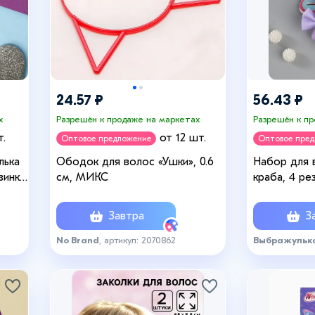
24.57 ₽
56.43 ₽
х
Разрешён к продаже на маркетах
Разрешён к п
т.
от 12 шт.
Оптовое предложение
Оптовое пре
лька
Ободок для волос «Ушки», 0.6
Набор для 
зинки,
см, МИКС
краба, 4 ре
розово-фи
Завтра
За
No Brand
, артикул: 2070862
Выбражульк