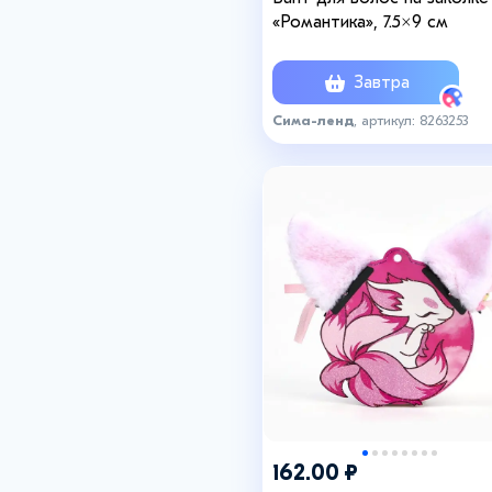
«Романтика», 7.5×9 см
Завтра
Сима-ленд
, артикул: 8263253
162.00 ₽