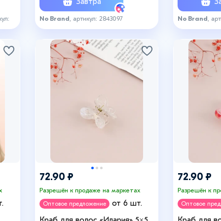
Завтра
За
кул:
No Brand
, артикул: 2843097
No Brand
, ар
72.90 ₽
72.90 ₽
х
Разрешён к продаже на маркетах
Разрешён к п
.
от 6 шт.
Оптовое предложение
Оптовое пре
Краб для волос «Илария» 5×5
Краб для в