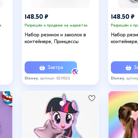
148.50 ₽
148.50 ₽
х
Разрешён к продаже на маркетах
Разрешён к п
Набор резинок и заколок в
Набор резин
контейнере, Принцессы
контейнере
Завтра
За
Disney
, артикул: 8219526
Disney
, артик