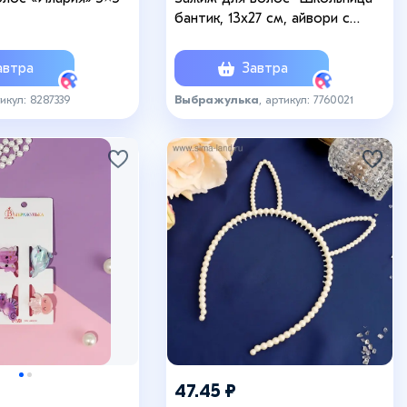
бантик, 13х27 см, айвори с
кантиком
втра
Завтра
тикул: 8287339
Выбражулька
, артикул: 7760021
47.45 ₽