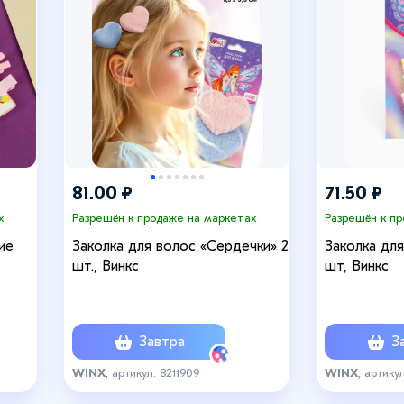
81.00 ₽
71.50 ₽
х
Разрешён к продаже на маркетах
Разрешён к п
ие
Заколка для волос «Сердечки» 2
Заколка для
шт., Винкс
шт, Винкс
Завтра
За
WINX
, артикул: 8211909
WINX
, артику