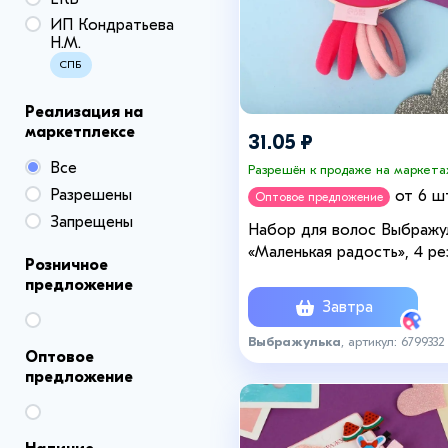
ИП Кондратьева
Н.М.
СПБ
Реализация на
маркетплексе
31.05 ₽
Все
Разрешён к продаже на маркета
Разрешены
от 6 ш
Оптовое предложение
Запрещены
Набор для волос Выбражу
«Маленькая радость», 4 ре
Розничное
4 крабика, пончик, розовый
предложение
Завтра
Выбражулька
, артикул: 6799332
Оптовое
предложение