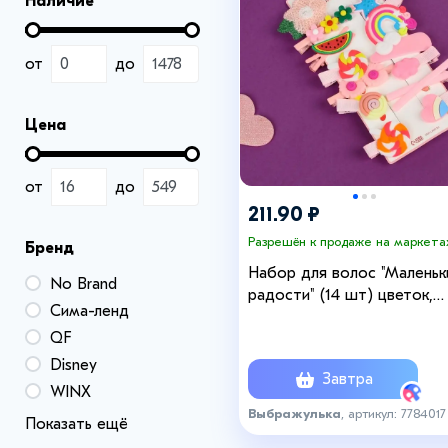
Наличие
от
до
Цена
от
до
211.90 ₽
Разрешён к продаже на маркета
Бренд
Набор для волос "Маленьк
No Brand
радости" (14 шт) цветок,
Сима-ленд
розовый
QF
Disney
Завтра
WINX
Выбражулька
, артикул: 7784017
Показать ещё