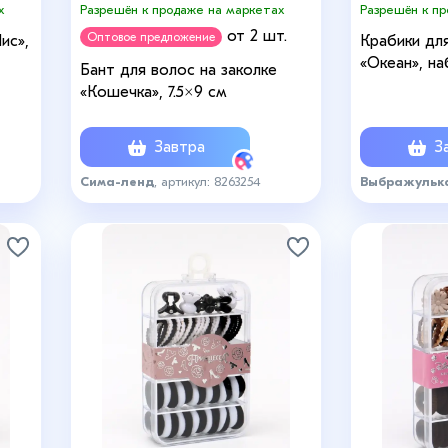
х
Разрешён к продаже на маркетах
Разрешён к п
от 2 шт.
Оптовое предложение
ис»,
Крабики дл
«Океан», на
Бант для волос на заколке
3.5 см
«Кошечка», 7.5×9 см
Завтра
За
Сима-ленд
, артикул: 8263254
Выбражульк