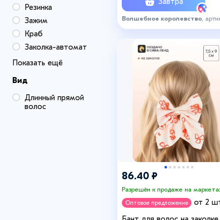
Завтра
Резинка
Волшебное королевство
, арти
Зажим
8209540
Краб
Заколка-автомат
Показать ещё
Вид
Длинный прямой
волос
86.40 ₽
Разрешён к продаже на маркета
от 2 шт
Оптовое предложение
Бант для волос на заколке