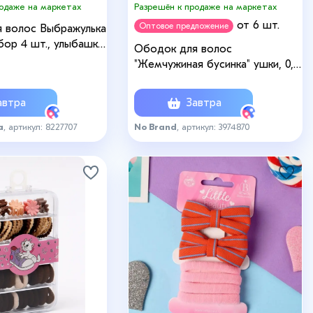
родаже на маркетах
Разрешён к продаже на маркетах
от 6 шт.
Оптовое предложение
я волос Выбражулька
бор 4 шт., улыбашки,
Ободок для волос
"Жемчужиная бусинка" ушки, 0,5
см, белый
втра
Завтра
а
, артикул: 8227707
No Brand
, артикул: 3974870