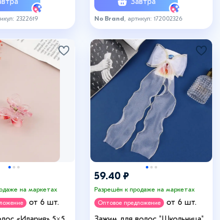
втра
Завтра
тикул: 2322619
No Brand
, артикул: 172002326
59.40 ₽
родаже на маркетах
Разрешён к продаже на маркетах
от 6 шт.
от 6 шт.
дложение
Оптовое предложение
олос «Илария» 5×5
Зажим для волос "Школьница"