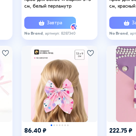
см, белый перламутр
см, красный
Завтра
За
No Brand
, артикул: 8287340
No Brand
, ар
86.40 ₽
222.75 ₽