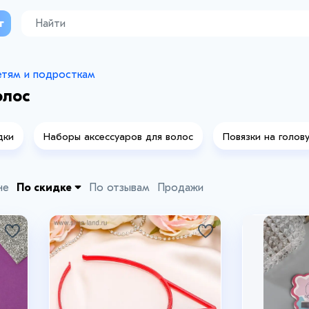
г
тям и подросткам
олос
дки
Наборы аксессуаров для волос
Повязки на голов
не
По скидке
По отзывам
Продажи