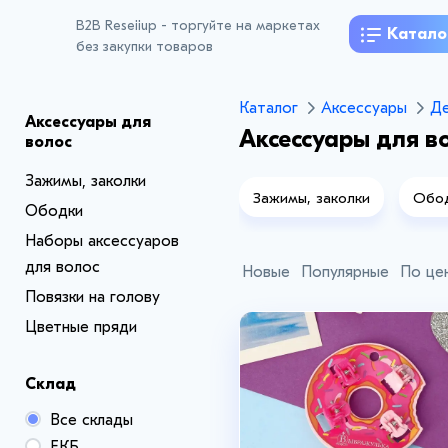
B2B Reseiiup - торгуйте на маркетах
Катало
без закупки товаров
Каталог
Аксессуары
Де
Аксессуары для
Аксессуары для в
волос
Зажимы, заколки
Зажимы, заколки
Обо
Ободки
Наборы аксессуаров
для волос
Новые
Популярные
По це
Повязки на голову
Цветные пряди
Склад
Все склады
ЕКБ