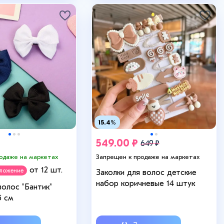
15.4%
549.00 ₽
649 ₽
родаже на маркетах
Запрещен к продаже на маркетах
от 12 шт.
дложение
Заколки для волос детские
набор коричневые 14 штук
олос "Бантик"
5 см