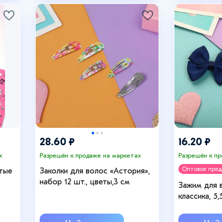
28.60 ₽
16.20 ₽
х
Разрешён к продаже на маркетах
Разрешён к п
Оптовое пре
тые
Заколки для волос «Астория»,
набор 12 шт., цветы,3 см
Зажим для в
классика, 5,