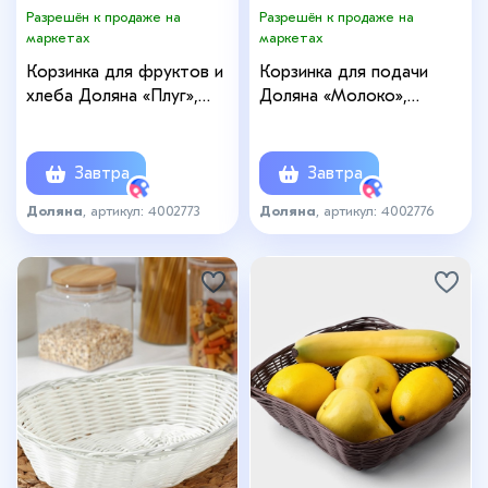
Разрешён к продаже на
Разрешён к продаже на
маркетах
маркетах
Корзинка для фруктов и
Корзинка для подачи
хлеба Доляна «Плуг»,
Доляна «Молоко»,
18×13×5 см, пластик,
25×18×6,5 см, цвет белый
плетёная, серая
Завтра
Завтра
Доляна
, артикул: 4002773
Доляна
, артикул: 4002776