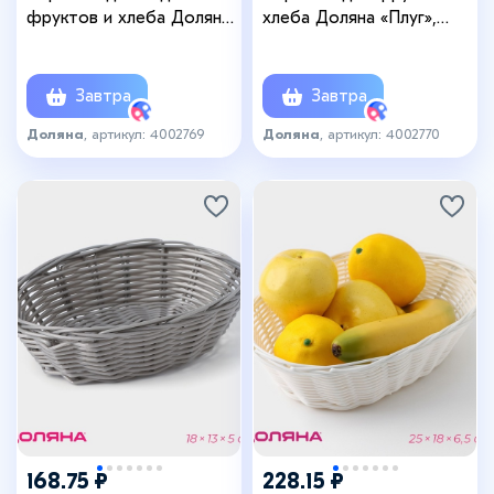
фруктов и хлеба Доляна
хлеба Доляна «Плуг»,
«Молоко», 18×6 см,
18×18×6 см, пластик,
пластик, плетёная, белая
плетёная, серая
Завтра
Завтра
Доляна
, артикул: 4002769
Доляна
, артикул: 4002770
168.75 ₽
228.15 ₽