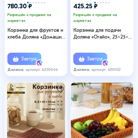
780.30 ₽
425.25 ₽
Разрешён к продаже на
Разрешён к продаже на
маркетах
маркетах
Корзинка для фруктов и
Корзинка для подачи
хлеба Доляна «Домашний
Доляна «Огайо», 25×25×8
уют», d=25.5 см, пластик,
см, плетёная, пластик,
плетёная, коричневая
квадратная, коричневая
Завтра
Завтра
Доляна
, артикул: 6250046
Доляна
, артикул: 6310102