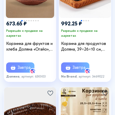
673.65 ₽
992.25 ₽
Разрешён к продаже на
Разрешён к продаже на
маркетах
маркетах
Корзинка для фруктов и
Корзина для продуктов
хлеба Доляна «Огайо»,
Доляна, 39×26×10 см,
31×31×8.5 см, квадратная,
коричневая
пластик, плетёная,
коричневая
Завтра
Завтра
Доляна
, артикул: 6310103
No Brand
, артикул: 3469022