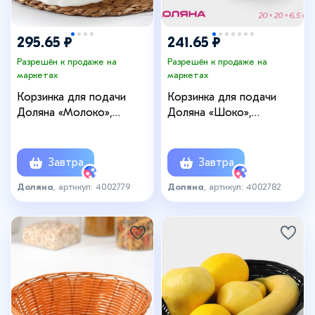
295.65 ₽
241.65 ₽
Разрешён к продаже на
Разрешён к продаже на
маркетах
маркетах
Корзинка для подачи
Корзинка для подачи
Доляна «Молоко»,
Доляна «Шоко»,
27×22×6 см, цвет белый
20×20×6,5 см, цвет
коричневый
Завтра
Завтра
Доляна
, артикул: 4002779
Доляна
, артикул: 4002782