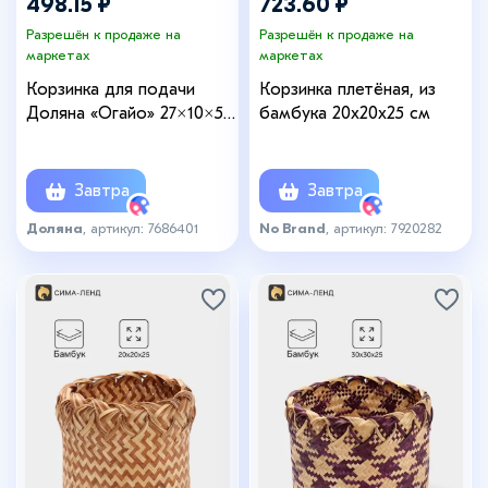
498.15 ₽
723.60 ₽
Разрешён к продаже на
Разрешён к продаже на
маркетах
маркетах
Корзинка для подачи
Корзинка плетёная, из
Доляна «Огайо» 27×10×5
бамбука 20х20х25 см
см, прямоугольная,
коричневая
Завтра
Завтра
Доляна
, артикул: 7686401
No Brand
, артикул: 7920282