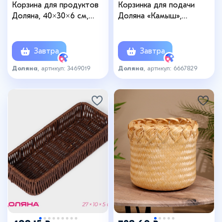
Корзина для продуктов
Корзинка для подачи
Доляна, 40×30×6 см,
Доляна «Камыш»,
плетёная, пластик,
32×24×5.5 см, из соломы
коричневая
Завтра
Завтра
Доляна
, артикул: 3469019
Доляна
, артикул: 6667829