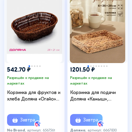
542.70 ₽
1201.50 ₽
Разрешён к продаже на
Разрешён к продаже на
маркетах
маркетах
Корзинка для фруктов и
Корзинка для подачи
хлеба Доляна «Огайо»
Доляна «Камыш»,
28×21×7.5 см, пластик,
36×28×6 см, из соломы
плетёная, овальная,
коричневая
Завтра
Завтра
No Brand
, артикул: 6567561
Доляна
, артикул: 6667830