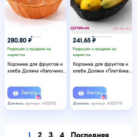
280.80 ₽
241.65 ₽
Разрешён к продаже на
Разрешён к продаже на
маркетах
маркетах
Корзинка для фруктов и
Корзинка для фруктов и
хлеба Доляна «Капучино»,
хлеба Доляна «Плетёнка»,
20×7 см, пластик,
25×18×6.5 см, пластик,
плетёная, коричневая
плетёная, коричневая
Завтра
Завтра
Доляна
, артикул: 4002752
Доляна
, артикул: 4002778
1
2
3
4
Последняя