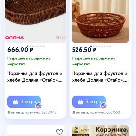
666.90 ₽
526.50 ₽
Разрешён к продаже на
Разрешён к продаже на
маркетах
маркетах
Корзинка для фруктов и
Корзинка для фруктов и
хлеба Доляна «Огайо»,
хлеба Доляна «Огайо»,
31×21×5 см, пластик,
d=25.5 см, пластик,
плетёная, овальная,
плетёная, круглая,
коричневая
коричневая
Завтра
Завтра
Доляна
, артикул: 6250043
Доляна
, артикул: 6567560