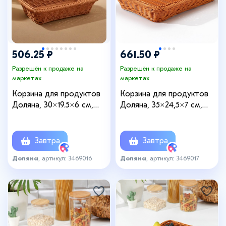
506.25 ₽
661.50 ₽
Разрешён к продаже на
Разрешён к продаже на
маркетах
маркетах
Корзина для продуктов
Корзина для продуктов
Доляна, 30×19.5×6 см,
Доляна, 35×24,5×7 см,
плетёная, пластик,
цвет коричневый
коричневая
Завтра
Завтра
Доляна
, артикул: 3469016
Доляна
, артикул: 3469017