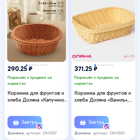
290.25 ₽
371.25 ₽
Разрешён к продаже на
Разрешён к продаже на
маркетах
маркетах
Корзинка для фруктов и
Корзинка для фруктов и
хлеба Доляна «Капучино»,
хлеба Доляна «Ваниль»,
21×7 см, пластик,
24×17×6.5 см, пластик,
плетёная, коричневая
плетёная, бежевая
Завтра
Завтра
Доляна
, артикул: 2849357
Доляна
, артикул: 2849360