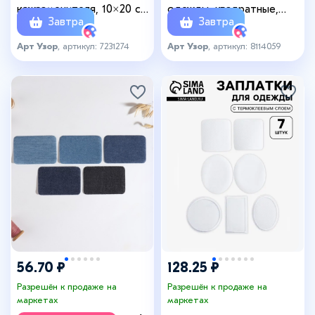
кожзаменителя, 10×20 см,
одежды, квадратные,
Завтра
Завтра
бежевая
клеевые, 4.3×4.3 см, 4 шт.,
бежевый
Арт Узор
, артикул: 7231274
Арт Узор
, артикул: 8114059
56.70 ₽
128.25 ₽
Разрешён к продаже на
Разрешён к продаже на
маркетах
маркетах