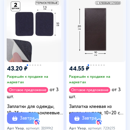
43.20 ₽
44.55 ₽
Разрешён к продаже на
Разрешён к продаже на
маркетах
маркетах
от 3
от 3
Оптовое предложение
Оптовое предложение
шт.
шт.
Заплатки для одежды,
Заплатка клеевая из
10×7.5 см, термоклеевые,
кожзаменителя, 10×20 см,
Завтра
Завтра
пара, цвет джинс
тёмно-коричневая
Арт Узор
, артикул: 3359912
Арт Узор
, артикул: 7231275