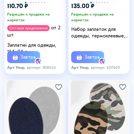
110.70 ₽
135.00 ₽
Разрешён к продаже на
Разрешён к продаже на
маркетах
маркетах
от 2
Оптовое предложение
Набор заплаток для
шт.
одежды, термоклеевые, 6
шт., чёрный
Заплатки для одежды,
15.5×9.5 см,
Завтра
Завтра
термоклеевые, 2 шт.,
чёрные
Арт Узор
, артикул: 3030124
Арт Узор
, артикул: 6217620