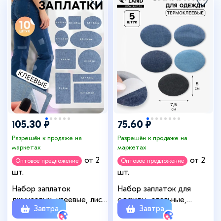
105.30 ₽
75.60 ₽
Разрешён к продаже на
Разрешён к продаже на
маркетах
маркетах
от 2
от 2
Оптовое предложение
Оптовое предложение
шт.
шт.
Набор заплаток
Набор заплаток для
джинсовых, клеевые, лист
одежды, овальные,
Завтра
Завтра
10×18 см, 10 шт., цвет
термоклеевые, 7×5 см, 5