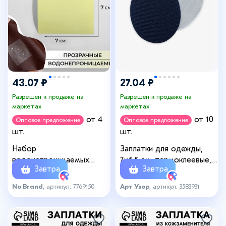
43.07 ₽
27.04 ₽
Разрешён к продаже на
Разрешён к продаже на
маркетах
маркетах
от 4
от 10
Оптовое предложение
Оптовое предложение
шт.
шт.
Набор
Заплатки для одежды,
водонепроницаемых
7×5.5 см, термоклеевые,
Завтра
Завтра
заплаток, 7×7 см, 5 шт.,
пара, синие
цвет прозрачный
No Brand
, артикул: 7769150
Арт Узор
, артикул: 3583931