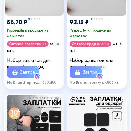
56.70 ₽
93.15 ₽
Разрешён к продаже на
Разрешён к продаже на
маркетах
маркетах
от 3
от 2
Оптовое предложение
Оптовое предложение
шт.
шт.
Набор заплаток для
Набор заплаток для
верхней одежды,
верхней одежды,
Завтра
Завтра
клеевые, лист 10 × 18 см,
клеевые, лист 10 × 18 см,
10 шт, цвет хаки
10 шт, цвет синий
No Brand
, артикул: 6806180
No Brand
, артикул: 6806179