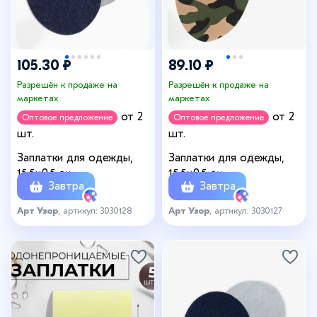
105.30 ₽
89.10 ₽
Разрешён к продаже на
Разрешён к продаже на
маркетах
маркетах
от 2
от 2
Оптовое предложение
Оптовое предложение
шт.
шт.
Заплатки для одежды,
Заплатки для одежды,
15.5×9.5 см,
15.5×9.5 см,
Завтра
Завтра
термоклеевые, 2 шт.,
термоклеевые, пара,
синий
камуфляж
Арт Узор
, артикул: 3030128
Арт Узор
, артикул: 3030127