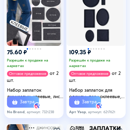
75.60 ₽
109.35 ₽
Разрешён к продаже на
Разрешён к продаже на
маркетах
маркетах
от 2
от 2
Оптовое предложение
Оптовое предложение
шт.
шт.
Набор заплаток
Набор заплаток для
джинсовых, клеевые, лист
одежды, термоклеевые, 6
Завтра
Завтра
10 × 18 см, 10 шт, цвет
шт., синий
тёмная джинса
No Brand
, артикул: 7321238
Арт Узор
, артикул: 6217621