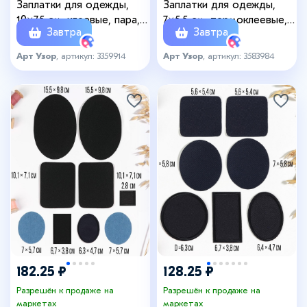
Заплатки для одежды,
Заплатки для одежды,
10×7.5 см, клеевые, пара,
7×5.5 см, термоклеевые,
Завтра
Завтра
цвет чёрный
пара, цвет чёрный
Арт Узор
, артикул: 3359914
Арт Узор
, артикул: 3583984
182.25 ₽
128.25 ₽
Разрешён к продаже на
Разрешён к продаже на
маркетах
маркетах