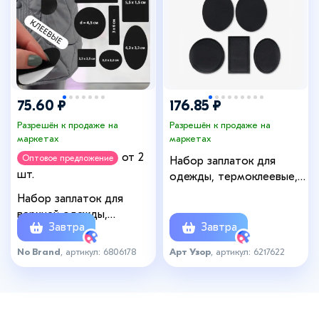
75.60 ₽
176.85 ₽
Разрешён к продаже на
Разрешён к продаже на
маркетах
маркетах
от 2
Оптовое предложение
Набор заплаток для
шт.
одежды, термоклеевые, 7
шт., чёрный
Набор заплаток для
верхней одежды,
Завтра
Завтра
клеевые, лист 10×18 см,
10 шт., чёрный
No Brand
, артикул: 6806178
Арт Узор
, артикул: 6217622