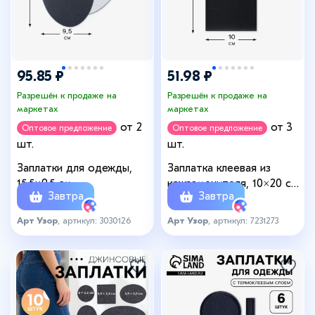
95.85 ₽
51.98 ₽
Разрешён к продаже на
Разрешён к продаже на
маркетах
маркетах
от 2
от 3
Оптовое предложение
Оптовое предложение
шт.
шт.
Заплатки для одежды,
Заплатка клеевая из
15.5×9.5 см,
кожзаменителя, 10×20 см,
Завтра
Завтра
термоклеевые, 2 шт.,
чёрная
тёмно-серые
Арт Узор
, артикул: 3030126
Арт Узор
, артикул: 7231273