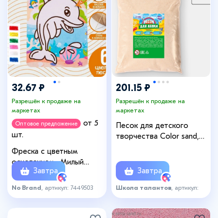
32.67 ₽
201.15 ₽
Разрешён к продаже на
Разрешён к продаже на
маркетах
маркетах
от 5
Оптовое предложение
Песок для детского
шт.
творчества Color sand,
натуральный 1 кг
Фреска с цветным
основанием «Милый
Завтра
Завтра
дельфин», 6 цветов песка
No Brand
, артикул: 7449503
Школа талантов
, артикул:
6896572