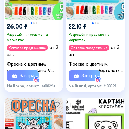
26.00 ₽
22.10 ₽
Разрешён к продаже на
Разрешён к продаже на
маркетах
маркетах
от 2
от 3
Оптовое предложение
Оптовое предложение
шт.
шт.
Фреска с цветным
Фреска с цветным
основанием «Танк» 9
основанием «Вертолет» 9
Завтра
Завтра
цветов песка по 2 г
цветов песка по 2 г
No Brand
, артикул: 6188294
No Brand
, артикул: 6188293