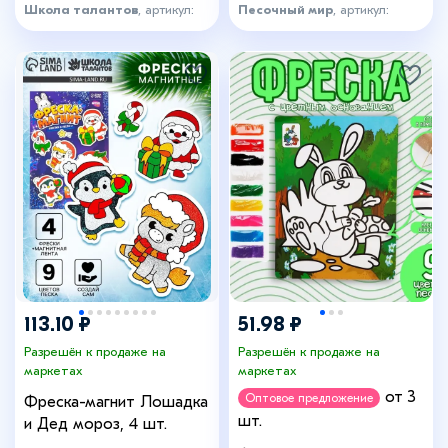
Школа талантов
, артикул:
Песочный мир
, артикул:
7380140
3562419
113.10 ₽
51.98 ₽
Разрешён к продаже на
Разрешён к продаже на
маркетах
маркетах
от 3
Оптовое предложение
Фреска-магнит Лошадка
шт.
и Дед мороз, 4 шт.