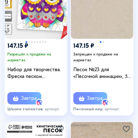
147.15 ₽
147.15 ₽
Разрешён к продаже на
Запрещен к продаже на
маркетах
маркетах
Набор для творчества.
Песок №23 для
Фреска песком
«Песочной анимации», 500
«Магическая сова»
г
Завтра
Завтра
Школа талантов
, артикул:
Песочный мир
, артикул:
1781798
3562434