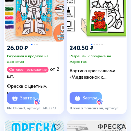
26.00 ₽
240.50 ₽
Разрешён к продаже на
Разрешён к продаже на
маркетах
маркетах
от 2
Оптовое предложение
Картина кристаллами
шт.
«Медвежонок с
сердечком»
Фреска с цветным
основанием
Завтра
Завтра
«Трансформер» 9 цветов
песка по 2 г
No Brand
, артикул: 3482273
Школа талантов
, артикул:
7131024