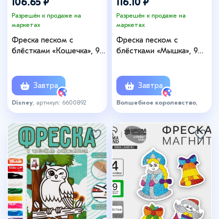
106.65 ₽
116.10 ₽
Разрешён к продаже на
Разрешён к продаже на
маркетах
маркетах
Фреска песком с
Фреска песком с
блёстками «Кошечка», 9
блёстками «Мышка», 9
цветов
цветов
Завтра
Завтра
Disney
, артикул: 6600892
Волшебное королевство
,
артикул: 6597342