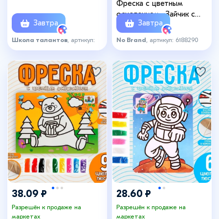
Фреска с цветным
основанием «Зайчик с
Завтра
Завтра
грибами» 9 цветов песка
по 2 г
Школа талантов
, артикул:
No Brand
, артикул: 6188290
8187674
38.09 ₽
28.60 ₽
Разрешён к продаже на
Разрешён к продаже на
маркетах
маркетах