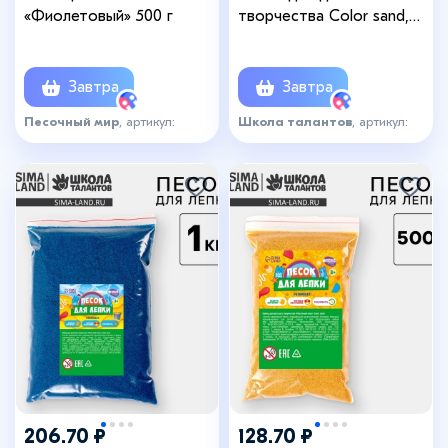
«Фиолетовый» 500 г
творчества Color sand,
красный 1 кг
Завтра
Завтра
Песочный мир
, артикул:
Школа талантов
, артикул:
3562428
6896576
206.70 ₽
128.70 ₽