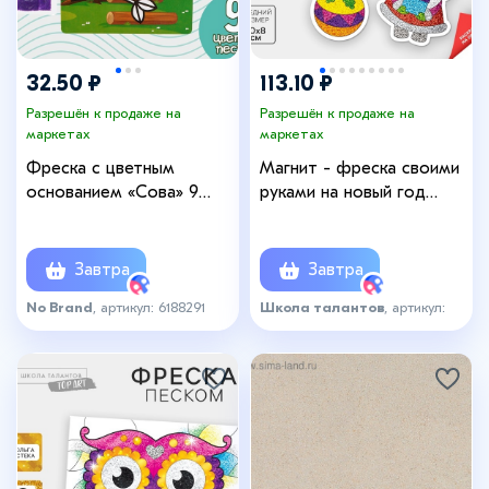
32.50 ₽
113.10 ₽
Разрешён к продаже на
Разрешён к продаже на
маркетах
маркетах
Фреска с цветным
Магнит - фреска своими
основанием «Сова» 9
руками на новый год
цветов песка по 2 г
«Дед Мороз и
Снегурочка», 4 шт,
новогодний набор для
Завтра
Завтра
творчества
No Brand
, артикул: 6188291
Школа талантов
, артикул:
3223015