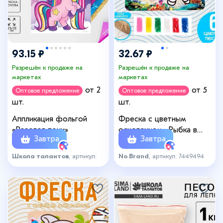
93.15 ₽
32.67 ₽
Разрешён к продаже на
Разрешён к продаже на
маркетах
маркетах
от 2
от 5
Оптовое предложение
Оптовое предложение
шт.
шт.
Аппликация фольгой
Фреска с цветным
«Розовая пони»
основанием «Рыбка в
Завтра
Завтра
океане», 6 цветов песка
Школа талантов
, артикул:
No Brand
, артикул: 7449494
6597338