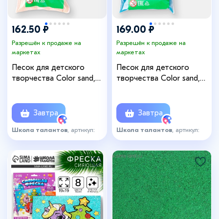
162.50 ₽
169.00 ₽
Разрешён к продаже на
Разрешён к продаже на
маркетах
маркетах
Песок для детского
Песок для детского
творчества Color sand,
творчества Color sand,
светло-бежевый 500 г
голубой 500 г
Завтра
Завтра
Школа талантов
, артикул:
Школа талантов
, артикул:
6896565
6896564