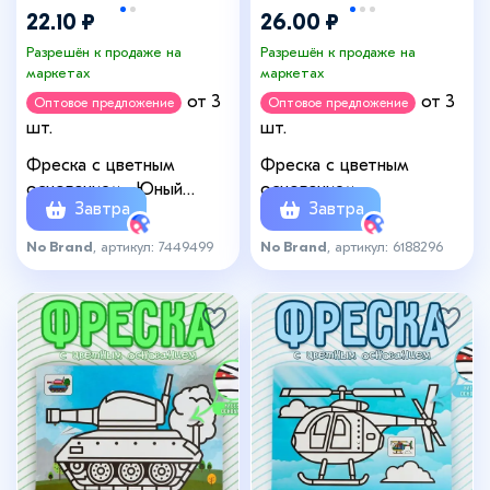
22.10 ₽
26.00 ₽
Разрешён к продаже на
Разрешён к продаже на
маркетах
маркетах
от 3
от 3
Оптовое предложение
Оптовое предложение
шт.
шт.
Фреска с цветным
Фреска с цветным
основанием «Юный
основанием
Завтра
Завтра
футболист», 6 цветов
«Истребитель» 9 цветов
песка
песка по 2 г
No Brand
, артикул: 7449499
No Brand
, артикул: 6188296