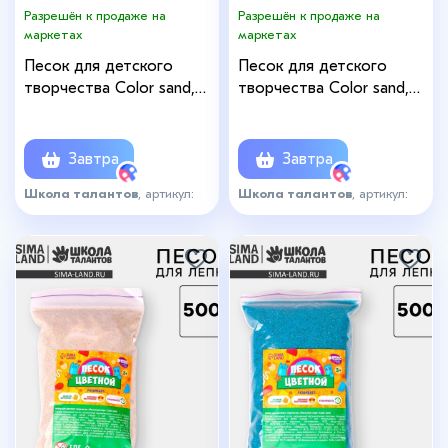
Разрешён к продаже на
Разрешён к продаже на
маркетах
маркетах
Песок для детского
Песок для детского
творчества Color sand,
творчества Color sand,
синий 1 кг
жёлтый 500 г
Завтра
Завтра
Школа талантов
, артикул:
Школа талантов
, артикул:
6896575
6896568