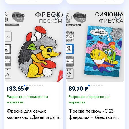
1781801
133.65 ₽
89.70 ₽
Разрешён к продаже на
Разрешён к продаже на
маркетах
маркетах
Фреска для самых
Фреска песком «С 23
маленьких «Давай играть!»
февраля» + блёстки и
+ блёстки
фольга