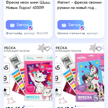
Фреска неон мини Шшш..
Магнит - фреска своими
Новым Годом! 430019
руками на новый год
«Снеговик и мишка»,
набор 4 шт., набор для
творчества
Завтра
Завтра
Фантазёр
, артикул: 8124495
Школа талантов
, артикул:
3223014