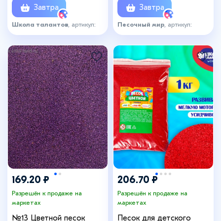
Завтра
Завтра
Школа талантов
, артикул:
Песочный мир
, артикул:
6896574
1033180
169.20 ₽
206.70 ₽
Разрешён к продаже на
Разрешён к продаже на
маркетах
маркетах
№13 Цветной песок
Песок для детского