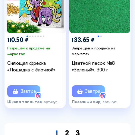
110.50 ₽
133.65 ₽
Разрешён к продаже на
Запрещен к продаже на
маркетах
маркетах
Сияющая фреска
Цветной песок №8
«Лошадка с ёлочкой»
«Зеленый», 500 г
Завтра
Завтра
Школа талантов
, артикул:
Песочный мир
, артикул:
8187675
3562424
1
2
3