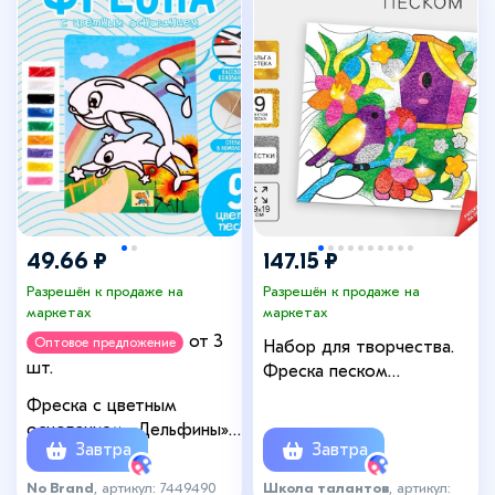
49.66 ₽
147.15 ₽
Разрешён к продаже на
Разрешён к продаже на
маркетах
маркетах
от 3
Оптовое предложение
Набор для творчества.
шт.
Фреска песком
«Сказочный сад» + 9
Фреска с цветным
цветов песка по 4 г,
основанием «Дельфины»,
блёстки, стека
Завтра
Завтра
9 цветов песка
No Brand
, артикул: 7449490
Школа талантов
, артикул: