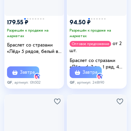
179.55 ₽
94.50 ₽
Разрешён к продаже на
Разрешён к продаже на
маркетах
маркетах
от 2
Оптовое предложение
Браслет со стразами
шт.
«Лёд» 5 рядов, белый в
золоте, d=7.5 см
Браслет со стразами
«Лёд», d=7 см, 1 ряд, 4
Завтра
Завтра
мм, белый в серебре
QF
, артикул: 1311502
QF
, артикул: 248190