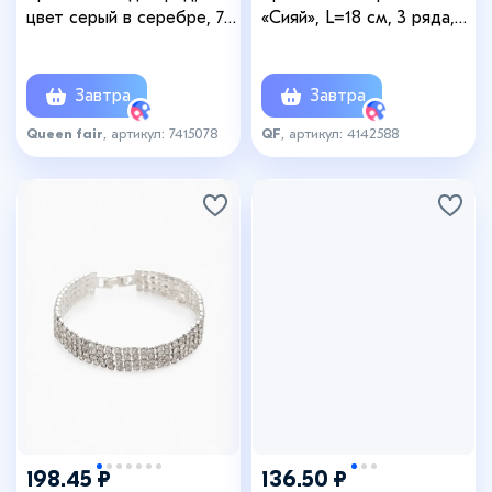
цвет серый в серебре, 7
«Сияй», L=18 см, 3 ряда,
см
белый в золоте
Завтра
Завтра
Queen fair
, артикул: 7415078
QF
, артикул: 4142588
198.45 ₽
136.50 ₽