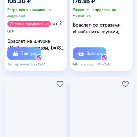
105.30 ₽
176.85 ₽
Разрешён к продаже на
Разрешён к продаже на
маркетах
маркетах
от 2
Оптовое предложение
Браслет со стразами
шт.
«Сияй» нить кругами,
белый в серебре, 18 см
Браслет на шнурке
«Любовь», стразы, L=18
Завтра
Завтра
см, чёрный
QF
, артикул: 8221502
QF
, артикул: 4142587