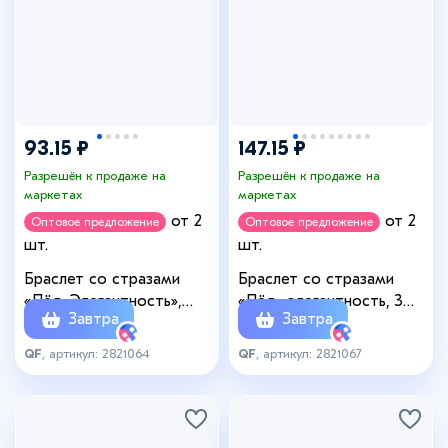
93.15 ₽
147.15 ₽
Разрешён к продаже на
Разрешён к продаже на
маркетах
маркетах
от 2
от 2
Оптовое предложение
Оптовое предложение
шт.
шт.
Браслет со стразами
Браслет со стразами
«Лёд. Элегантность»,
«Лёд» элегантность, 3
Завтра
Завтра
L=18 см, 2 ряда,
ряда, белый в серебре,
радужный в серебре
L=18 см
QF
, артикул: 2821064
QF
, артикул: 2821067