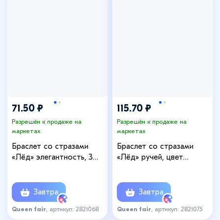
71.50 ₽
115.70 ₽
Разрешён к продаже на
Разрешён к продаже на
маркетах
маркетах
Браслет со стразами
Браслет со стразами
«Лёд» элегантность, 3
«Лёд» ручей, цвет
ряда, цвет белый в
красный в сером металле,
золоте, L=18 см
18 см
Завтра
Завтра
Queen fair
, артикул: 2821068
Queen fair
, артикул: 2821075