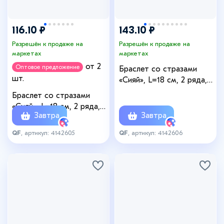
116.10 ₽
143.10 ₽
Разрешён к продаже на
Разрешён к продаже на
маркетах
маркетах
от 2
Оптовое предложение
Браслет со стразами
шт.
«Сияй», L=18 см, 2 ряда,
белый в золоте
Браслет со стразами
«Сияй», L=18 см, 2 ряда,
Завтра
Завтра
белый в серебре
QF
, артикул: 4142605
QF
, артикул: 4142606