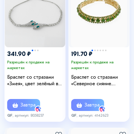
341.90 ₽
191.70 ₽
Разрешён к продаже на
Разрешён к продаже на
маркетах
маркетах
Браслет со стразами
Браслет со стразами
«Змея», цвет зелёный в
«Северное сияние.
серебре
Змейка», L=18 см, зелёный
в золоте
Завтра
Завтра
QF
, артикул: 8058237
QF
, артикул: 4142623