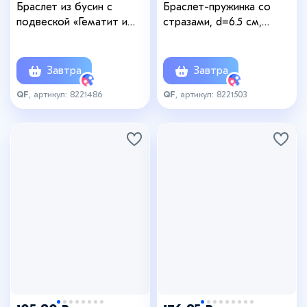
Браслет из бусин с
Браслет-пружинка со
подвеской «Гематит и
стразами, d=6.5 см,
Сердце», d=6 см, голубой
чёрный в сером металле
в серебре
Завтра
Завтра
QF
, артикул: 8221486
QF
, артикул: 8221503