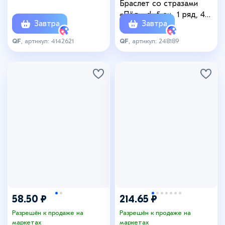
Браслет со стразами
радужный в серебре
«Лёд», d=5 см, 1 ряд, 4
Завтра
Завтра
мм, радужный в серебре
QF
, артикул: 4142621
QF
, артикул: 248189
58.50 ₽
214.65 ₽
Разрешён к продаже на
Разрешён к продаже на
маркетах
маркетах