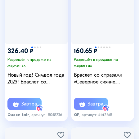
326.40 ₽
160.65 ₽
Разрешён к продаже на
Разрешён к продаже на
маркетах
маркетах
Новый год! Символ года
Браслет со стразами
2025! Браслет со
«Северное сияние.
стразами «Змеи», цвет
Змейка», L=18 см, красный
чёрно-белый в золоте
в серебре
Завтра
Завтра
Queen fair
, артикул: 8058236
QF
, артикул: 4142618