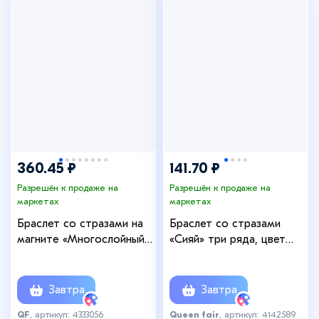
360.45 ₽
141.70 ₽
Разрешён к продаже на
Разрешён к продаже на
маркетах
маркетах
Браслет со стразами на
Браслет со стразами
магните «Многослойный»,
«Сияй» три ряда, цвет
L=20 см, серый в серебре
синий в серебре, 18 см
Завтра
Завтра
QF
, артикул: 4333056
Queen fair
, артикул: 4142589