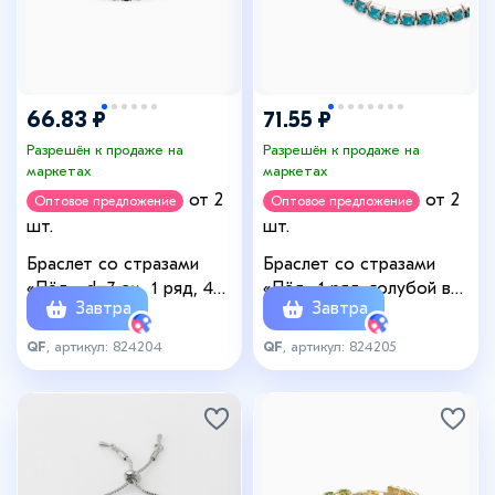
66.83 ₽
71.55 ₽
Разрешён к продаже на
Разрешён к продаже на
маркетах
маркетах
от 2
от 2
Оптовое предложение
Оптовое предложение
шт.
шт.
Браслет со стразами
Браслет со стразами
«Лёд», d=7 см, 1 ряд, 4
«Лёд» 1 ряд, голубой в
Завтра
Завтра
мм, фиолетовый в
серебре, 4 мм, d=7 см
серебре
QF
, артикул: 824204
QF
, артикул: 824205