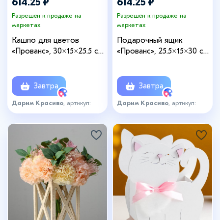
614.25 ₽
614.25 ₽
Разрешён к продаже на
Разрешён к продаже на
маркетах
маркетах
Кашпо для цветов
Подарочный ящик
«Прованс», 30×15×25.5 см,
«Прованс», 25.5×15×30 см,
деревянное, ручка -
деревянный, ручка -
канат, серое
канат, коричневый
Завтра
Завтра
Дарим Красиво
, артикул:
Дарим Красиво
, артикул:
5519764
5519766