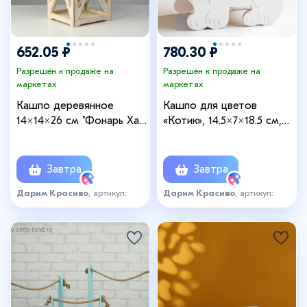
652.05 ₽
780.30 ₽
Разрешён к продаже на
Разрешён к продаже на
маркетах
маркетах
Кашпо деревянное
Кашпо для цветов
14×14×26 см "Фонарь Хай-
«Котик», 14.5×7×18.5 см,
тек Прованс", бежевый
деревянное, белое
Завтра
Завтра
Дарим Красиво
, артикул:
Дарим Красиво
, артикул:
5560204
6461157