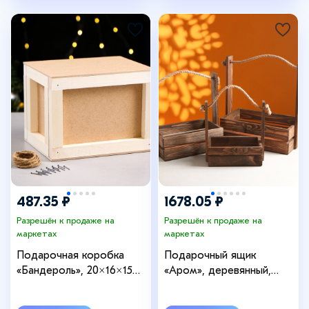
487.35 ₽
1678.05 ₽
Разрешён к продаже на
Разрешён к продаже на
маркетах
маркетах
Подарочная коробка
Подарочный ящик
«Бандероль», 20×16×15
«Аром», деревянный,
см, деревянная, с
ручка - канат, цвет
гвоздями и верёвкой
палисандр, набор 3 шт.