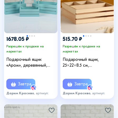
1678.05 ₽
515.70 ₽
Разрешён к продаже на
Разрешён к продаже на
маркетах
маркетах
Подарочный ящик
Подарочный ящик,
«Аром», деревянный,
25×22×8.5 см,
ручка - канат, голубой,
деревянный, 4 отсека
набор 3 шт.
Завтра
Завтра
Дарим Красиво
, артикул:
Дарим Красиво
, артикул:
4636237
6800697