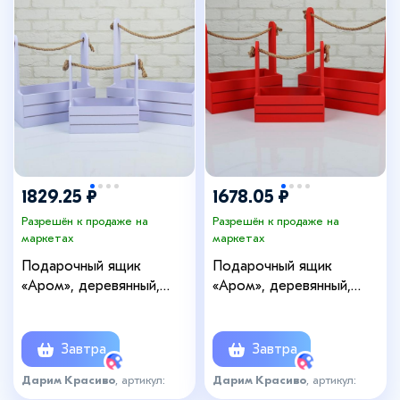
1829.25 ₽
1678.05 ₽
Разрешён к продаже на
Разрешён к продаже на
маркетах
маркетах
Подарочный ящик
Подарочный ящик
«Аром», деревянный,
«Аром», деревянный,
ручка - канат,
ручка - канат, красный,
лавандовый, набор 3 шт.
набор 3 шт.
Завтра
Завтра
Дарим Красиво
, артикул:
Дарим Красиво
, артикул:
4636235
4636236