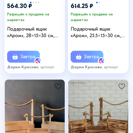
564.30 ₽
614.25 ₽
Разрешён к продаже на
Разрешён к продаже на
маркетах
маркетах
Подарочный ящик
Подарочный ящик
«Аром», 28×15×30 см,
«Аром», 25.5×15×30 см,
деревянный, ручка - канат
деревянный, ручка -
канат, цвет обожжённое
дерево
Завтра
Завтра
Дарим Красиво
, артикул:
Дарим Красиво
, артикул:
4636232
4636233