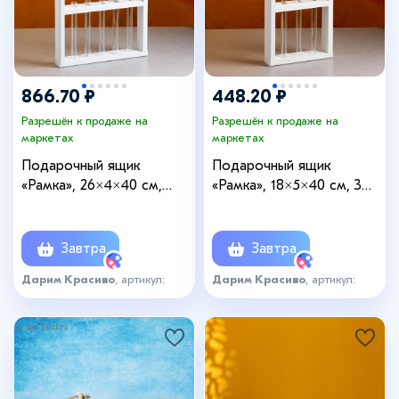
866.70 ₽
448.20 ₽
Разрешён к продаже на
Разрешён к продаже на
маркетах
маркетах
Подарочный ящик
Подарочный ящик
«Рамка», 26×4×40 см,
«Рамка», 18×5×40 см, 3
деревянный, 5 колб,
колбы, деревянный, ручка
белый
- верёвка, белый
Завтра
Завтра
Дарим Красиво
, артикул:
Дарим Красиво
, артикул:
3659126
3659185