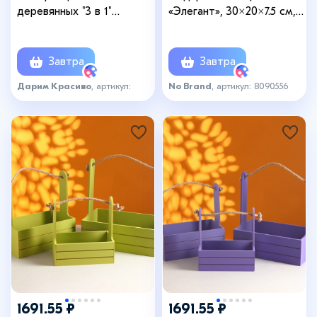
деревянных "3 в 1"
«Элегант», 30×20×7.5 см,
(30,5х18,5х10; 26х16х9,5;
деревянный
21х13х9) см натуральный
Состареный
Завтра
Завтра
Дарим Красиво
, артикул:
No Brand
, артикул: 8090556
7636939
1691.55 ₽
1691.55 ₽