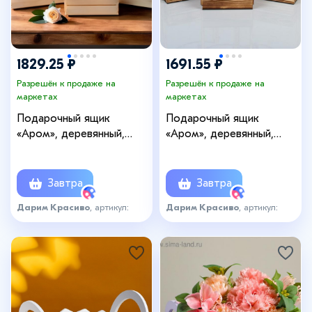
1829.25 ₽
1691.55 ₽
Разрешён к продаже на
Разрешён к продаже на
маркетах
маркетах
Подарочный ящик
Подарочный ящик
«Аром», деревянный,
«Аром», деревянный,
ручка - канат, набор 3 шт.
ручка - канат, цвет
обожжённое дерево,
набор 3 шт.
Завтра
Завтра
Дарим Красиво
, артикул:
Дарим Красиво
, артикул:
4636238
4636239