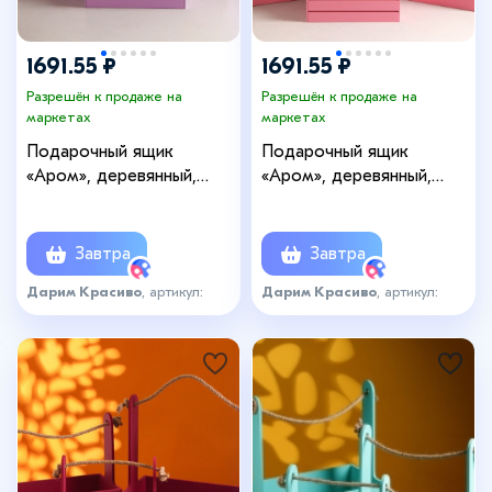
1691.55 ₽
1691.55 ₽
Разрешён к продаже на
Разрешён к продаже на
маркетах
маркетах
Подарочный ящик
Подарочный ящик
«Аром», деревянный,
«Аром», деревянный,
ручка - канат, сиреневый,
ручка - канат, розовый,
набор 3 шт.
набор 3 шт.
Завтра
Завтра
Дарим Красиво
, артикул:
Дарим Красиво
, артикул:
7590506
7590507