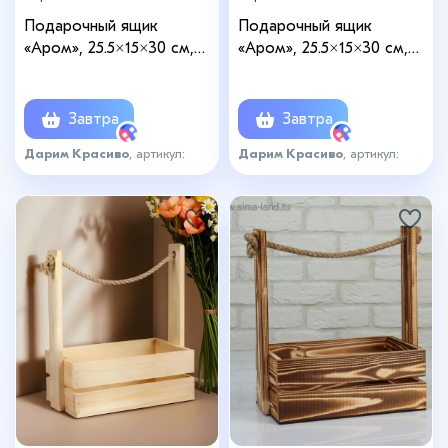
Подарочный ящик
Подарочный ящик
«Аром», 25.5×15×30 см,
«Аром», 25.5×15×30 см,
деревянный, ручка -
ручка - канат, красный
канат, белый
Завтра
Завтра
Дарим Красиво
, артикул:
Дарим Красиво
, артикул:
4636228
4636230