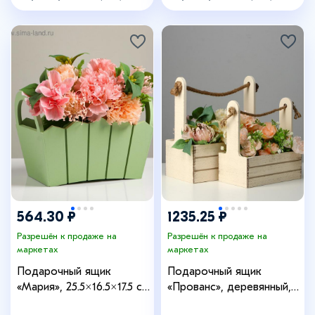
4649986
4649991
564.30 ₽
1235.25 ₽
Разрешён к продаже на
Разрешён к продаже на
маркетах
маркетах
Подарочный ящик
Подарочный ящик
«Мария», 25.5×16.5×17.5 см,
«Прованс», деревянный,
МДФ, цвет оливковый
ручка - канат, бежевый,