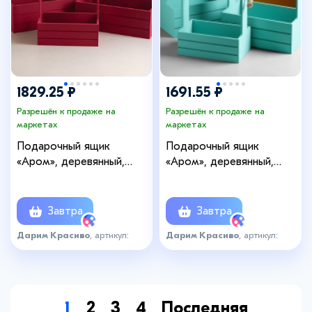
1829.25 ₽
1691.55 ₽
Разрешён к продаже на
Разрешён к продаже на
маркетах
маркетах
Подарочный ящик
Подарочный ящик
«Аром», деревянный,
«Аром», деревянный,
ручка - канат, бордовый,
ручка - канат, бирюзовый,
набор 3 шт.
набор 3 шт.
Завтра
Завтра
Дарим Красиво
, артикул:
Дарим Красиво
, артикул:
7590508
7636942
1
2
3
4
Последняя