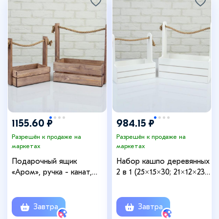
1155.60 ₽
984.15 ₽
Разрешён к продаже на
Разрешён к продаже на
маркетах
маркетах
Подарочный ящик
Набор кашпо деревянных
«Аром», ручка - канат,
2 в 1 (25×15×30; 21×12×23
цвет состаренный дуб,
см) "Dear", ручка канат,
набор 2 шт.
белый
Завтра
Завтра