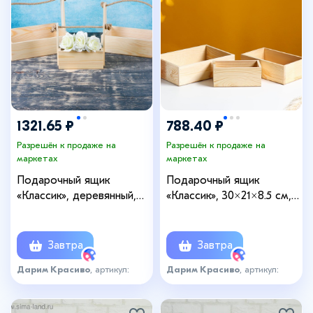
1321.65 ₽
788.40 ₽
Разрешён к продаже на
Разрешён к продаже на
маркетах
маркетах
Подарочный ящик
Подарочный ящик
«Классик», деревянный,
«Классик», 30×21×8.5 см,
ручка - верёвка, набор 3
деревянный, набор 3 шт.
шт.
Завтра
Завтра
Дарим Красиво
, артикул:
Дарим Красиво
, артикул:
3999534
3999552