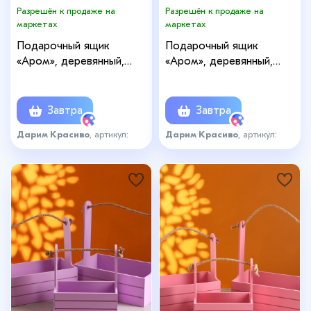
Разрешён к продаже на
Разрешён к продаже на
маркетах
маркетах
Подарочный ящик
Подарочный ящик
«Аром», деревянный,
«Аром», деревянный,
ручка - канат, цвет
ручка - канат,
фисташковый, набор 3
фиолетовый, набор 3 шт.
шт.
Завтра
Завтра
Дарим Красиво
, артикул:
Дарим Красиво
, артикул:
7590504
7590505