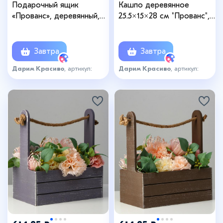
Подарочный ящик
Кашпо деревянное
«Прованс», деревянный,
25.5×15×28 см "Прованс",
ручка - канат, розовый,
ручка канат, бежевый
набор 2 шт.
Завтра
Завтра
Дарим Красиво
, артикул:
Дарим Красиво
, артикул:
5519759
5519760