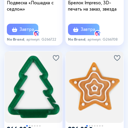
Подвеска «Лошадка с
Брелок Impreso, 3D-
седлом»
печать на заказ, звезда
Завтра
Завтра
No Brand
, артикул: G266722
No Brand
, артикул: G266708