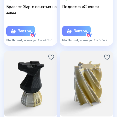
Браслет Slap с печатью на
Подвеска «Снежка»
заказ
Завтра
Завтра
No Brand
, артикул: G224687
No Brand
, артикул: G266522