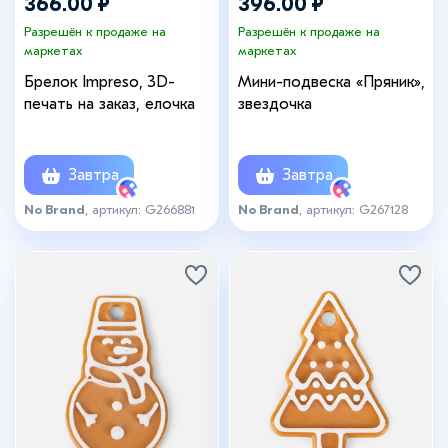
366.00 ₽
396.00 ₽
Разрешён к продаже на
Разрешён к продаже на
маркетах
маркетах
Брелок Impreso, 3D-
Мини-подвеска «Пряник»,
печать на заказ, елочка
звездочка
Завтра
Завтра
No Brand
, артикул: G266881
No Brand
, артикул: G267128