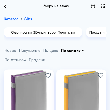
Мерч на заказ
Каталог
Gifts
Сувениры на 3D-принтере. Печать на
Посуда и ку
заказ
Подарки с полной запечаткой
Новые
Популярные
По цене
По скидке
По отзывам
Продажи